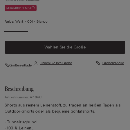
Mix&Match 4 für 3
Farbe:
Weiß -
001 - Bianco
Wählen Sie die Größe
Finden Sie Ihre Größe
Größentabelle
Größenleitfaden
Beschreibung
Artikelnummer: AI164C
Shorts aus reinem Leinenstoff, zu tragen an heißen Tagen als
Outdoor-Shorts oder als bequeme Schlafshorts.
• Tunnelzugbund
• 100 % Leinen