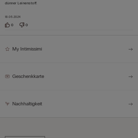
5
dünner Leinenstoff.
bewertet
18.05.2024
0
0
My Intimissimi
Geschenkkarte
Nachhaltigkeit