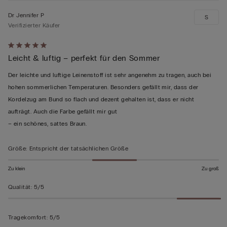
Dr Jennifer P
S
Verifizierter Käufer
Mit
Leicht & luftig – perfekt für den Sommer
5
von
Der leichte und luftige Leinenstoff ist sehr angenehm zu tragen, auch bei
5
hohen sommerlichen Temperaturen. Besonders gefällt mir, dass der
bewertet
Kordelzug am Bund so flach und dezent gehalten ist, dass er nicht
aufträgt. Auch die Farbe gefällt mir gut
– ein schönes, sattes Braun.
Größe
:
Entspricht der tatsächlichen Größe
Zu klein
Zu groß
Qualität
:
5/5
Tragekomfort
:
5/5