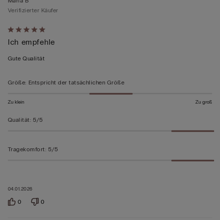
Maria B
Verifizierter Käufer
Mit
Ich empfehle
5
von
Gute Qualität
5
bewertet
Größe
:
Entspricht der tatsächlichen Größe
Zu klein
Zu groß
Qualität
:
5/5
Tragekomfort
:
5/5
04.01.2026
0
0