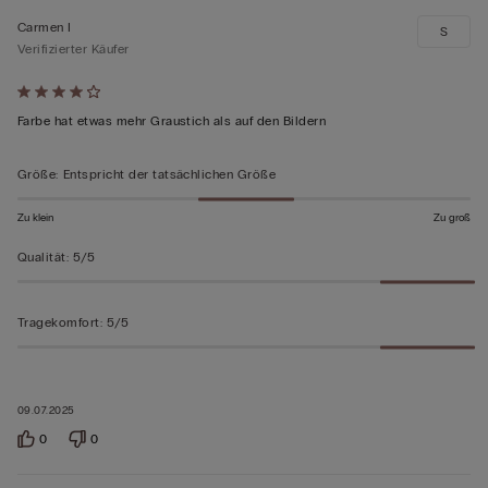
Carmen I
S
Verifizierter Käufer
Mit
4
Farbe hat etwas mehr Graustich als auf den Bildern
von
5
Größe
:
Entspricht der tatsächlichen Größe
bewertet
Zu klein
Zu groß
Qualität
:
5/5
Tragekomfort
:
5/5
09.07.2025
0
0