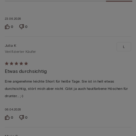
23.06.2026
0
0
Julia K
L
Verifizierter Käufer
Mit
Etwas durchsichtig
5
von
Eine angenehme leichte Short für heiße Tage. Sie ist in hell etwas
5
durchsichtig, stört mich aber nicht. Gibt ja auch hautfarbene Höschen für
bewertet
drunter... ;-)
06.04.2026
0
0