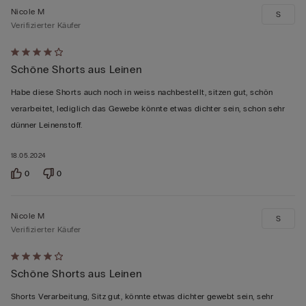
Nicole M
S
Verifizierter Käufer
Mit
Schöne Shorts aus Leinen
4
von
Habe diese Shorts auch noch in weiss nachbestellt, sitzen gut, schön
5
verarbeitet, lediglich das Gewebe könnte etwas dichter sein, schon sehr
bewertet
dünner Leinenstoff.
18.05.2024
0
0
Nicole M
S
Verifizierter Käufer
Mit
Schöne Shorts aus Leinen
4
von
Shorts Verarbeitung, Sitz gut, könnte etwas dichter gewebt sein, sehr