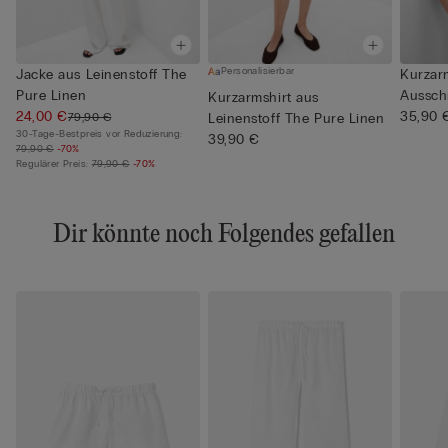
Personalisierbar
Jacke aus Leinenstoff The
Kurzarm
Pure Linen
Aussch
Kurzarmshirt aus
24,00 €
Pure ...
35,90 
79,90 €
Leinenstoff The Pure Linen
30-Tage-Bestpreis vor Reduzierung:
39,90 €
79,90 €
-70%
Regulärer Preis:
79,90 €
-70%
Dir könnte noch Folgendes gefallen