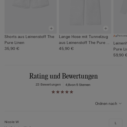
Persona
Shorts aus Leinenstoff The
Lange Hose mit Tunnelzug
Pure Linen
aus Leinenstoff The Pure ...
Leinen
35,90 €
45,90 €
Pure L
59,90 
Rating und Bewertungen
23 Bewertungen
4,8
von 5 Sternen
Ordnen nach
Nicole W
L