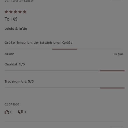
Verifizierter Käufer
Mit
Toll 😊
5
von
Leicht & luftig
5
bewertet
Größe
:
Entspricht der tatsächlichen Größe
Zu klein
Zu groß
Qualität
:
5/5
Tragekomfort
:
5/5
02.07.2026
0
0