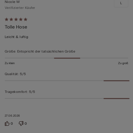
Nicole W
L
Verifizierter Käufer
Mit
Tolle Hose
5
von
Leicht & luftig
5
bewertet
Größe
:
Entspricht der tatsächlichen Größe
Zu klein
Zu groß
Qualität
:
5/5
Tragekomfort
:
5/5
27.06.2026
0
0