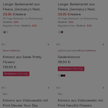
Langer Bademantel aus
Langer Bademantel aus
Fleece „Germany's Next
Fleece „Germany's Next
Topmo...
39,95 €
Topmo...
39,95 €
79,90 €
79,90 €
30-Tage-Bestpreis vor Reduzierung:
30-Tage-Bestpreis vor Reduzierung:
79,90 €
-50%
79,90 €
-50%
Regulärer Preis:
79,90 €
-50%
Regulärer Preis:
79,90 €
-50%
Braut Kollektion
Personalisierbar
Braut Kollektion
Kimono aus Seide Pretty
Seidenkimono
Flowers
119,90 €
139,90 €
Mix&Match 4 für 3
Mix&Match 4 für 3
Neu
Neu
Kimono aus Viskosesatin mit
Kimono aus Viskosesatin mit
Print Elevate Your Day
Print Fanciful Flowers