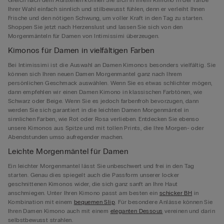
Ihrer Wahl einfach sinnlich und stilbewusst fühlen, denn er verleiht Ihnen
Frische und den nötigen Schwung, um voller Kraft in den Tag zu starten.
Shoppen Sie jetzt nach Herzenslust und lassen Sie sich von den
Morgenmänteln für Damen von Intimissimi überzeugen.
Kimonos für Damen in vielfältigen Farben
Bei Intimissimi ist die Auswahl an Damen Kimonos besonders vielfältig. Sie
können sich Ihren neuen Damen Morgenmantel ganz nach Ihrem
persönlichen Geschmack auswählen. Wenn Sie es etwas schlichter mögen,
dann empfehlen wir einen Damen Kimono in klassischen Farbtönen, wie
Schwarz oder Beige. Wenn Sie es jedoch farbenfroh bevorzugen, dann
werden Sie sich garantiert in die leichten Damen Morgenmäntel in
sinnlichen Farben, wie Rot oder Rosa verlieben. Entdecken Sie ebenso
unsere Kimonos aus Spitze und mit tollen Prints, die Ihre Morgen- oder
Abendstunden umso aufregender machen.
Leichte Morgenmäntel für Damen
Ein leichter Morgenmantel lässt Sie unbeschwert und frei in den Tag
starten. Genau dies spiegelt auch die Passform unserer locker
geschnittenen Kimonos wider, die sich ganz sanft an Ihre Haut
anschmiegen. Unter Ihren Kimono passt am besten ein
schicker BH
in
Kombination mit einem
bequemen Slip
. Für besondere Anlässe können Sie
Ihren Damen Kimono auch mit einem
eleganten Dessous
vereinen und darin
selbstbewusst strahlen.