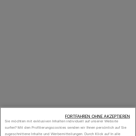
FORTFAHREN OHNE AKZEPTIEREN
Sie möchten mit exklusiven Inhalten individuell auf unserer Website
surfen? Mit den Profilierungscookies senden wir Ihnen persönlich auf Sie
zugeschnittene Inhalte und Werbemitteilungen. Durch Klick auf In alle