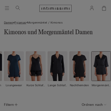
Damen
Pyjamas
Morgenmäntel / Kimonos
Kimonos und Morgenmäntel Damen
n
Loungewear
Kurze Schlafa
Lange Schlafa
Nachthemden
Morgenmänte
nzüge
nzüge
l / Kimonos
Filtern
Ordnen nach