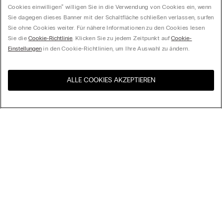
Cookies einwilligen‟ willigen Sie in die Verwendung von Cookies ein, wenn
Sie dagegen dieses Banner mit der Schaltfläche schließen verlassen, surfen
Sie ohne Cookies weiter. Für nähere Informationen zu den Cookies lesen
Sie die
Cookie-Richtlinie
. Klicken Sie zu jedem Zeitpunkt auf
Cookie-
Einstellungen
in den Cookie-Richtlinien, um Ihre Auswahl zu ändern.
ALLE COOKIES AKZEPTIEREN
Besuchen Sie den E-Shop
United States
Ihres Landes
Ordnen nach
Top Sellers
Höchster Preis
My Intimissimi
Niedrigster Preis
Neuheiten
Geschenkkarte