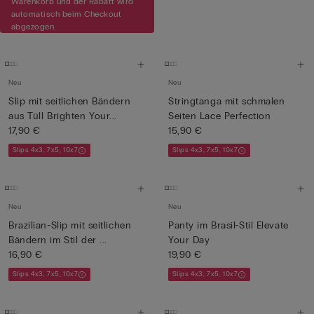
Warenkorb und der Rabatt wird
automatisch beim Checkout
abgezogen.
Neu
Neu
Slip mit seitlichen Bändern
Stringtanga mit schmalen
aus Tüll Brighten Your...
Seiten Lace Perfection
17,90 €
15,90 €
Slips 4x3, 7x5, 10x7
Slips 4x3, 7x5, 10x7
Neu
Neu
Brazilian-Slip mit seitlichen
Panty im Brasil-Stil Elevate
Bändern im Stil der ...
Your Day
16,90 €
19,90 €
Slips 4x3, 7x5, 10x7
Slips 4x3, 7x5, 10x7