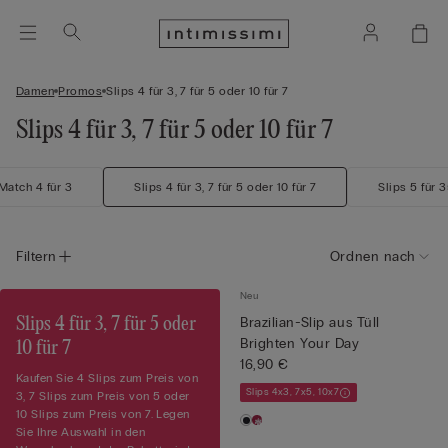
Damen
Promos
Slips 4 für 3, 7 für 5 oder 10 für 7
Slips 4 für 3, 7 für 5 oder 10 für 7
atch 4 für 3
Slips 4 für 3, 7 für 5 oder 10 für 7
Slips 5 für 
Filtern
Ordnen nach
Neu
Slips 4 für 3, 7 für 5 oder
Brazilian-Slip aus Tüll
Brighten Your Day
10 für 7
16,90 €
Kaufen Sie 4 Slips zum Preis von
Slips 4x3, 7x5, 10x7
3, 7 Slips zum Preis von 5 oder
10 Slips zum Preis von 7. Legen
Sie Ihre Auswahl in den