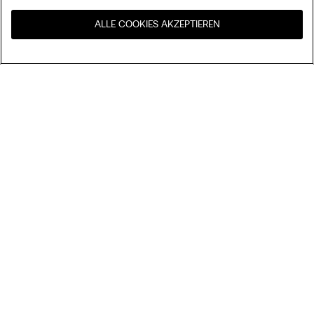
ALLE COOKIES AKZEPTIEREN
Besuchen Sie den E-Shop
United States
Ihres Landes
Ordnen nach
Top Sellers
Höchster Preis
My Intimissimi
Niedrigster Preis
Neuheiten
Geschenkkarte
Nachhaltigkeit