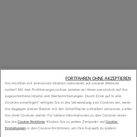
FORTFAHREN OHNE AKZEPTIEREN
Sie möchten mit exklusiven Inhalten individuell auf unserer Website
surfen? Mit den Profilierungscookies senden wir Ihnen persönlich auf Sie
zugeschnittene Inhalte und Werbemitteilungen. Durch Klick auf In alle
Cookies einwilligen‟ willigen Sie in die Verwendung von Cookies ein, wenn
Sie dagegen dieses Banner mit der Schaltfläche schließen verlassen, surfen
Sie ohne Cookies weiter. Für nähere Informationen zu den Cookies lesen
Sie die
Cookie-Richtlinie
. Klicken Sie zu jedem Zeitpunkt auf
Cookie-
Einstellungen
in den Cookie-Richtlinien, um Ihre Auswahl zu ändern.