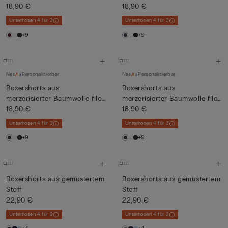
Prem...
18,90 €
Prem...
18,90 €
Unterhosen 4 für 3
Unterhosen 4 für 3
+9
+9
Neu
Personalisierbar
Neu
Personalisierbar
Boxershorts aus
Boxershorts aus
merzerisierter Baumwolle filo
merzerisierter Baumwolle filo
Prem...
18,90 €
Prem...
18,90 €
Unterhosen 4 für 3
Unterhosen 4 für 3
+9
+9
Boxershorts aus gemustertem
Boxershorts aus gemustertem
Stoff
Stoff
22,90 €
22,90 €
Unterhosen 4 für 3
Unterhosen 4 für 3