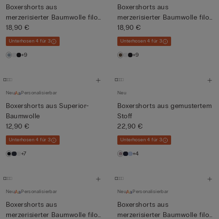
Boxershorts aus
Boxershorts aus
merzerisierter Baumwolle filo
merzerisierter Baumwolle filo
Prem...
18,90 €
Prem...
18,90 €
Unterhosen 4 für 3
Unterhosen 4 für 3
+9
+9
Neu
Personalisierbar
Neu
Boxershorts aus Superior-
Boxershorts aus gemustertem
Baumwolle
Stoff
12,90 €
22,90 €
Unterhosen 4 für 3
Unterhosen 4 für 3
+7
+4
Neu
Personalisierbar
Neu
Personalisierbar
Boxershorts aus
Boxershorts aus
merzerisierter Baumwolle filo
merzerisierter Baumwolle filo