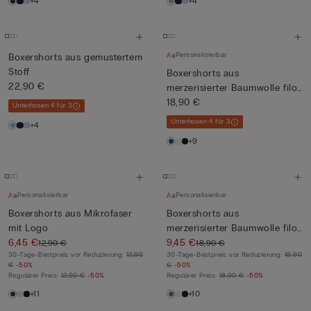
+4
+4
Personalisierbar
Boxershorts aus gemustertem
Stoff
Boxershorts aus
22,90 €
merzerisierter Baumwolle filo
Prem...
18,90 €
Unterhosen 4 für 3
Unterhosen 4 für 3
+4
+9
Personalisierbar
Personalisierbar
Boxershorts aus Mikrofaser
Boxershorts aus
mit Logo
merzerisierter Baumwolle filo
6,45 €
Prem...
9,45 €
12,90 €
18,90 €
30-Tage-Bestpreis vor Reduzierung:
12,90
30-Tage-Bestpreis vor Reduzierung:
18,90
€
-50%
€
-50%
Regulärer Preis:
12,90 €
-50%
Regulärer Preis:
18,90 €
-50%
+11
+10