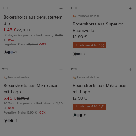
Personalisierbar
Boxershorts aus gemustertem
Stoff
Boxershorts aus Superior-
11,45 €
22,90 €
Baumwolle
30-Tage-Bestpreis vor Reduzierung:
22,90
12,90 €
€
-50%
Regulärer Preis:
22,90 €
-50%
Unterhosen 4 für 3
+4
+7
Personalisierbar
Personalisierbar
Boxershorts aus Mikrofaser
Boxershorts aus Mikrofaser
mit Logo
mit Logo
6,45 €
12,90 €
12,90 €
30-Tage-Bestpreis vor Reduzierung:
12,90
Unterhosen 4 für 3
€
-50%
Regulärer Preis:
12,90 €
-50%
+8
+11