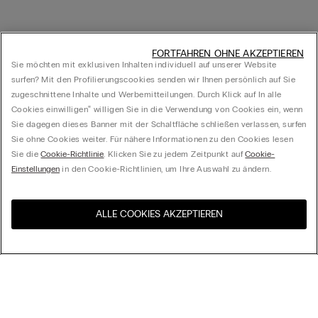
FORTFAHREN OHNE AKZEPTIEREN
Sie möchten mit exklusiven Inhalten individuell auf unserer Website
surfen? Mit den Profilierungscookies senden wir Ihnen persönlich auf Sie
zugeschnittene Inhalte und Werbemitteilungen. Durch Klick auf In alle
Cookies einwilligen‟ willigen Sie in die Verwendung von Cookies ein, wenn
Sie dagegen dieses Banner mit der Schaltfläche schließen verlassen, surfen
Sie ohne Cookies weiter. Für nähere Informationen zu den Cookies lesen
Sie die
Cookie-Richtlinie
. Klicken Sie zu jedem Zeitpunkt auf
Cookie-
Einstellungen
in den Cookie-Richtlinien, um Ihre Auswahl zu ändern.
ALLE COOKIES AKZEPTIEREN
Besuchen Sie den E-Shop
United States
Ihres Landes
Ordnen nach
Top Sellers