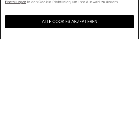
Einstellungen
in den Cookie-Richtlinien, um Ihre Auswahl zu ändern.
ALLE COOKIES AKZEPTIEREN
Besuchen Sie den E-Shop
United States
Ihres Landes
Ordnen nach
Top Sellers
Höchster Preis
My Intimissimi
Niedrigster Preis
Neuheiten
Geschenkkarte
Nachhaltigkeit