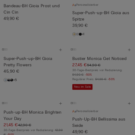
Personalisierbar
Bandeau-BH Gioia Prost und
Cin Cin
Super-Push-up-BH Gioia aus
49,90 €
Spitze
39,90 €
+1
Super-Push-up-BH Gioia
Bustier Monica Get Noticed
Pretty Flowers
27,45 €
54,90 €
30-Tage-Bestpreis vor Reduzierung:
45,90 €
54,90 €
-50%
Regulärer Preis:
54,90 €
-50%
+5
Neu im Sale
Personalisierbar
Push-up-BH Monica Brighten
Your Day
Push-Up-BH Bellissima aus
21,45 €
42,90 €
Seide
30-Tage-Bestpreis vor Reduzierung:
42,90
49,90 €
€
-50%