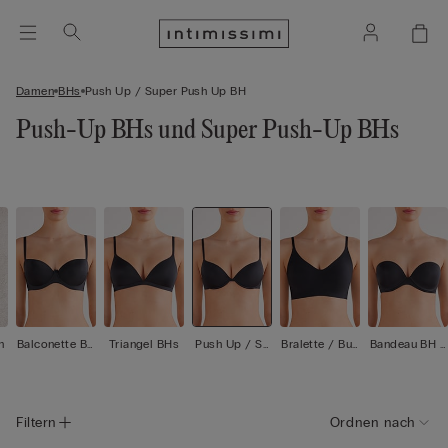
Damen
BHs
Push Up / Super Push Up BH
Push-Up BHs und Super Push-Up BHs
n
Balconette BH
Triangel BHs
Push Up / Su
Bralette / Bus
Bandeau BH /
s
per Push Up B
tier
Trägerloser B
H
H
Filtern
Ordnen nach