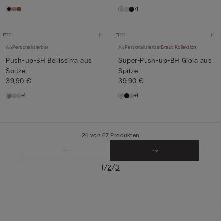
+1
Personalisierbar
Personalisierbar
Braut Kollektion
Push-up-BH Bellissima aus
Super-Push-up-BH Gioia aus
Spitze
Spitze
39,90 €
39,90 €
+1
+1
24 von 67 Produkten
/
/
1
2
3