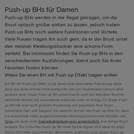
Push-up BHs für Damen
Push-up BHs werden in der Regel getragen, um die
Brust optisch größer wirken zu lassen, jedoch haben
Push-up BHs noch weitere Funktionen und Vorteile.
Viele Frauen tragen ihn auch gern, da er der Brust unter
den meisten Kleidungsstücken eine schöne Form
verleiht. Bei Intimissimi finden Sie Push-up BHs in den
verschiedensten Ausführungen, damit auch Sie Ihren
Favoriten finden können.
Wieso Sie einen BH mit Push-up Effekt tragen sollten
Ein BH mit Push-up Effekt sorgt durch eine besondere Polsterung dafür,
dass aus einer kleinen Körbchengröße wie von Zauberhand optisch eine
größere wird. Unser Push-up BH unterstreicht auch bei kleineren Brüsten
weibliche Kurven, bei besonderen Anlässen oder im Alltag. Ein Super-Push-
up BH hat eine noch größere Polsterung und garantiert Ihrer Brust
maximalen Halt und Support. Ein weiterer Vorteil von Push-up BHs ist, dass
sie sowohl bei tiefer ausgeschnittenen Kleidungsstücken wie Kleidern und
Tops
, als auch unter
Damenbekleidung wie Langarmshirts
eine füllige Brust
zaubern. Ein schlichter Push-up BH ohne Spitze eignet sich ideal für enge
Shirts mit tiefen Ausschnitten. Besonders praktisch sind unsere Push-up