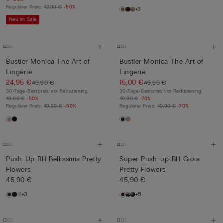
Regulärer Preis:
42,90 €
-50%
+3
Neu im Sale
Bustier Monica The Art of
Bustier Monica The Art of
Lingerie
Lingerie
24,95 €
15,00 €
49,90 €
49,90 €
30-Tage-Bestpreis vor Reduzierung:
30-Tage-Bestpreis vor Reduzierung:
49,90 €
-50%
49,90 €
-70%
Regulärer Preis:
49,90 €
-50%
Regulärer Preis:
49,90 €
-70%
Push-Up-BH Bellissima Pretty
Super-Push-up-BH Gioia
Flowers
Pretty Flowers
45,90 €
45,90 €
+3
+5