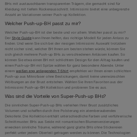
BHs mit austauschbaren transparenten Trägern, die gemacht sind für
Kleidung mit tiefem Rückenausschnitt. Intimissimi bietet eine unbegrenzte
Anzahl an Variationen seiner Push-up Kollektion.
Welcher Push-up-BH passt zu mir?
Welcher Push-up-BH ist der beste und vor allem: Welcher passt zu mir?
Der
Style Guide
kann Ihnen helfen, das richtige Modell für jeden Anlass zu
finden. Und wenn Sie sich bei der riesigen Intimissimi Auswahl trotzdem
nicht sicher sind, welcher BH Ihnen am besten stehen würde, können Sie
sich gleich mehrere Push-up BHs zu verschiedenen Anlässen kaufen. So
können Sie etwa einen BH mit schlichtem Design für den Alltag kaufen und
einen Push-up-BH mit Spitze wählen für ganz besondere Abende. Unter
einem
weißen eng anliegenden T-Shirt
empfehlen wir Ihnen einen schlichten
Push-up aus Mikrofaser ohne Bestickungen, damit keine unerwünschten
Wölbungen an der Brust entstehen. Wählen Sie Ihren Favoriten aus der
Intimissimi Push-up-BH Kollektion und probieren Sie es aus.
Was sind die Vorteile von Super-Push-up BHs?
Die sinnlichen Super-Push-up BHs verleihen Ihrer Brust zusätzliches
Volumen und schaffen durch ihre Polsterung ein atemberaubendes
Dekolleté. Die Kollektion enthält unterschiedliche Farben und verführerische
Schnittmuster. BHs aus Seide mit romantischen Blumenverzierungen
erwecken sinnliche Träume, während ganz glatte BHs ohne Stickereien
perfekt unter jedem Oberteil getragen werden zu können. Die Technologien