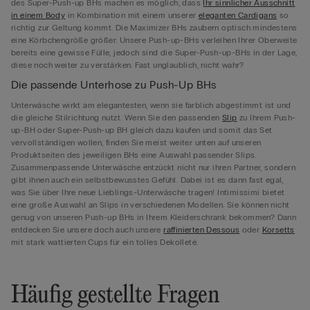
des Super-Push-up BHs machen es möglich, dass
Ihr sinnlicher Ausschnitt
in einem Body
in Kombination mit einem unserer
eleganten Cardigans
so
richtig zur Geltung kommt. Die Maximizer BHs zaubern optisch mindestens
eine Körbchengröße größer. Unsere Push-up-BHs verleihen Ihrer Oberweite
bereits eine gewisse Fülle, jedoch sind die Super-Push-up-BHs in der Lage,
diese noch weiter zu verstärken. Fast unglaublich, nicht wahr?
Die passende Unterhose zu Push-Up BHs
Unterwäsche wirkt am elegantesten, wenn sie farblich abgestimmt ist und
die gleiche Stilrichtung nutzt. Wenn Sie den passenden
Slip
zu Ihrem Push-
up-BH oder Super-Push-up BH gleich dazu kaufen und somit das Set
vervollständigen wollen, finden Sie meist weiter unten auf unseren
Produktseiten des jeweiligen BHs eine Auswahl passender Slips.
Zusammenpassende Unterwäsche entzückt nicht nur ihren Partner, sondern
gibt ihnen auch ein selbstbewusstes Gefühl. Dabei ist es dann fast egal,
was Sie über Ihre neue Lieblings-Unterwäsche tragen! Intimissimi bietet
eine große Auswahl an Slips in verschiedenen Modellen. Sie können nicht
genug von unseren Push-up BHs in Ihrem Kleiderschrank bekommen? Dann
entdecken Sie unsere doch auch unsere
raffinierten Dessous
oder
Korsetts
mit stark wattierten Cups für ein tolles Dekolleté.
Häufig gestellte Fragen