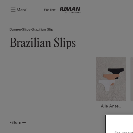
Menü
Für Ihn:
Damen
Slips
Brazilian Slip
Brazilian Slips
Alle Anse
hen
Filtern