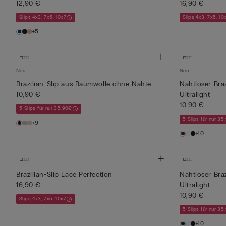
12,90 €
16,90 €
Slips 4x3, 7x5, 10x7
Slips 4x3, 7x5, 10
+5
Neu
Neu
Brazilian-Slip aus Baumwolle ohne Nähte
Nahtloser Braz
10,90 €
Ultralight
10,90 €
5 Slips für nur 35,90€
5 Slips für nur 35
+9
+10
Brazilian-Slip Lace Perfection
Nahtloser Braz
16,90 €
Ultralight
10,90 €
Slips 4x3, 7x5, 10x7
5 Slips für nur 35
+10