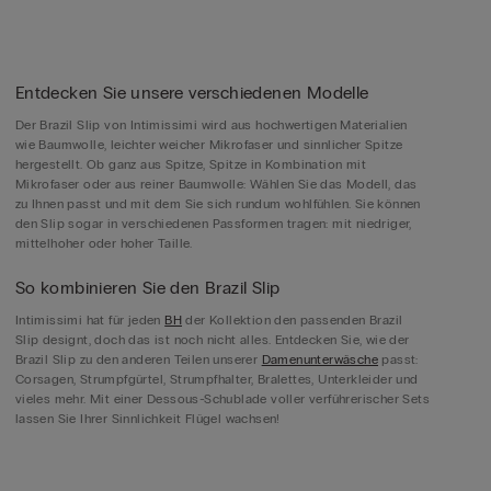
Entdecken Sie unsere verschiedenen Modelle
Der Brazil Slip von Intimissimi wird aus hochwertigen Materialien
wie Baumwolle, leichter weicher Mikrofaser und sinnlicher Spitze
hergestellt. Ob ganz aus Spitze, Spitze in Kombination mit
Mikrofaser oder aus reiner Baumwolle: Wählen Sie das Modell, das
zu Ihnen passt und mit dem Sie sich rundum wohlfühlen. Sie können
den Slip sogar in verschiedenen Passformen tragen: mit niedriger,
mittelhoher oder hoher Taille.
So kombinieren Sie den Brazil Slip
Intimissimi hat für jeden
BH
der Kollektion den passenden Brazil
Slip designt, doch das ist noch nicht alles. Entdecken Sie, wie der
Brazil Slip zu den anderen Teilen unserer
Damenunterwäsche
passt:
Corsagen, Strumpfgürtel, Strumpfhalter, Bralettes, Unterkleider und
vieles mehr. Mit einer Dessous-Schublade voller verführerischer Sets
lassen Sie Ihrer Sinnlichkeit Flügel wachsen!