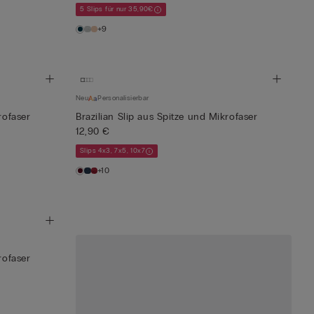
5 Slips für nur 35,90€
+9
Neu
Personalisierbar
rofaser
Brazilian Slip aus Spitze und Mikrofaser
12,90 €
Slips 4x3, 7x5, 10x7
+10
rofaser