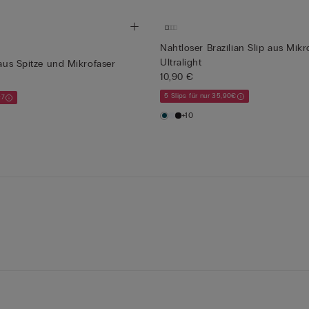
Nahtloser Brazilian Slip aus Mikr
Ultralight
 aus Spitze und Mikrofaser
10,90 €
5 Slips für nur 35,90€
x7
+10