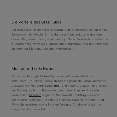
Die Vorteile des Brazil Slips
Der Brazil Slip ist immer eine Garantie für Sinnlichkeit: Er hat einen
Beinausschnitt wie der String-Tanga und bedeckt teilweise den
oberen Po, jedoch weniger als ein Slip. Diese Merkmale machen ihn
zu einem sexy, doch nie vulgären Kleidungsstück, das gut unter eng
anliegender Kleidung getragen werden kann.
Muster und edle Farben
Finden Sie Ihren perfekten Slip in der raffinierten Welt der
Intimissimi-Kollektion. Ihnen stehen ausgesuchte Farbnuancen zur
Auswahl: Von
verführerischen Rot-Tönen
über die Must-have-Farben
der Saison bis hin zu Basic- und neutralen Nuancen. Auch die
Varianten in
Schwarz
begleiten Sie sowohl im Alltag als auch zu
besonderen Anlässen. Toben Sie sich aus zwischen Streifen- und
Pünktchenmustern sowie floralen Designs, für eine einzigartige
originelle Unterwäsche!