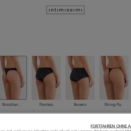
Brazilian S
Panties
Boxers
String-Tan
lip
gas
FORTFAHREN OHNE A