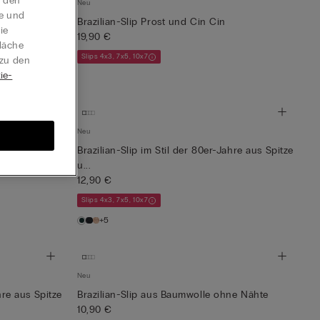
t den
Neu
te und
Brazilian-Slip Prost und Cin Cin
ie
19,90 €
läche
Slips 4x3, 7x5, 10x7
 zu den
ie-
Neu
owers
Brazilian-Slip im Stil der 80er-Jahre aus Spitze
u...
12,90 €
Slips 4x3, 7x5, 10x7
+5
Neu
hre aus Spitze
Brazilian-Slip aus Baumwolle ohne Nähte
10,90 €