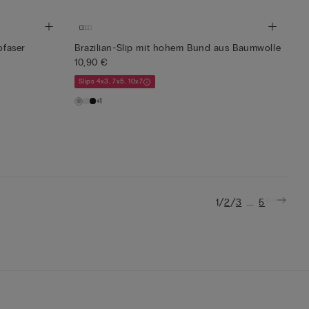
ofaser
Brazilian-Slip mit hohem Bund aus Baumwolle
10,90 €
Slips 4x3, 7x5, 10x7
+1
/
/
...
1
2
3
5