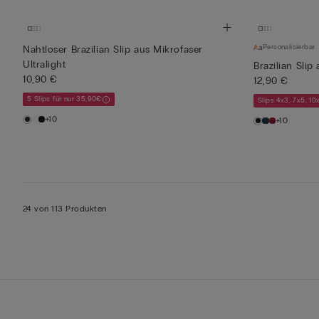
Personalisierbar
Nahtloser Brazilian Slip aus Mikrofaser
Ultralight
Brazilian Slip
10,90 €
12,90 €
5 Slips für nur 35,90€
Slips 4x3, 7x5, 10
+10
+10
24 von 113 Produkten