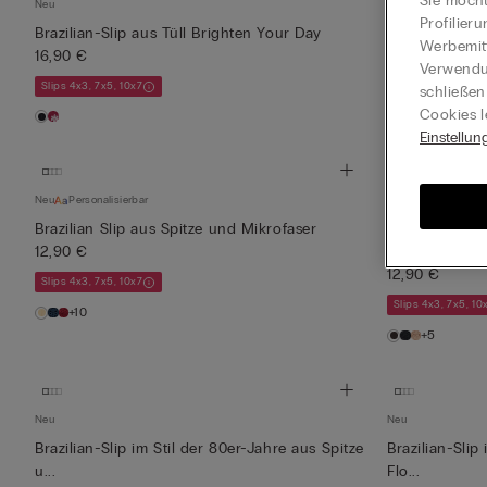
Sie möcht
Neu
Neu
Profilier
Brazilian-Slip aus Tüll Brighten Your Day
Brazilian-Slip
Werbemitt
16,90 €
...
Verwendun
16,90 €
Slips 4x3, 7x5, 10x7
schließen
Slips 4x3, 7x5, 10
Cookies l
Einstellun
Neu
Personalisierbar
Neu
Brazilian Slip aus Spitze und Mikrofaser
Brazilian-Slip
12,90 €
u...
12,90 €
Slips 4x3, 7x5, 10x7
Slips 4x3, 7x5, 10
+10
+5
Neu
Neu
Brazilian-Slip im Stil der 80er-Jahre aus Spitze
Brazilian-Slip
u...
Flo...