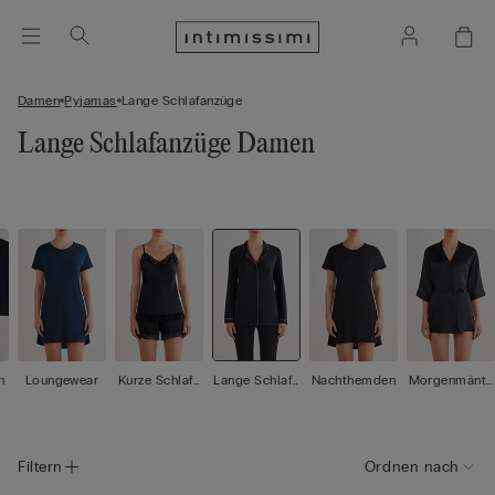
Damen
Pyjamas
Lange Schlafanzüge
Lange Schlafanzüge Damen
n
Loungewear
Kurze Schlafa
Lange Schlafa
Nachthemden
Morgenmänte
nzüge
nzüge
l / Kimonos
Filtern
Ordnen nach