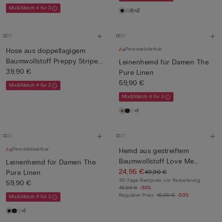
Mix&Match 4 für 3
+2
Personalisierbar
Hose aus doppellagigem
Baumwollstoff Preppy Stripe...
Leinenhemd für Damen The
39,90 €
Pure Linen
59,90 €
Mix&Match 4 für 3
Mix&Match 4 für 3
+1
Personalisierbar
Hemd aus gestreiftem
Baumwollstoff Love Me
Leinenhemd für Damen The
Tender
24,95 €
49,90 €
Pure Linen
30-Tage-Bestpreis vor Reduzierung:
59,90 €
49,90 €
-50%
Regulärer Preis:
49,90 €
-50%
Mix&Match 4 für 3
+1