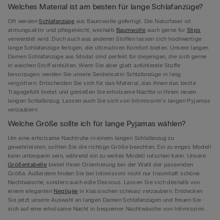
Welches Material ist am besten für lange Schlafanzüge?
Oft werden
Schlafanzüge
aus Baumwolle gefertigt. Die Naturfaser ist
atmungsaktiv und pflegeleicht, weshalb
Baumwolle
auch gerne für
Slips
verwendet wird. Doch auch aus anderen Stoffen lassen sich hochwertige
lange Schlafanzüge fertigen, die ultimativen Komfort bieten. Unsere langen
Damen Schlafanzüge aus Modal sind perfekt für diejenigen, die sich gerne
in weichen Stoff einhüllen. Wenn Sie aber glatt anfühlende Stoffe
bevorzugen, werden Sie unsere Seidensatin Schlafanzüge in lang
vergöttern. Entscheiden Sie sich für das Material, das Ihnen das beste
Tragegefühl bietet und genießen Sie erholsame Nächte in Ihrem neuen
langen Schlafanzug. Lassen auch Sie sich von Intimissimi’s langen Pyjamas
verzaubern.
Welche Größe sollte ich für lange Pyjamas wählen?
Um eine erholsame Nachtruhe in einem langen Schlafanzug zu
gewährleisten, sollten Sie die richtige Größe beachten. Ein zu enges Modell
kann unbequem sein, während ein zu weites Modell rutschen kann. Unsere
Größentabelle
bietet Ihnen Orientierung bei der Wahl der passenden
Größe. Außerdem finden Sie bei Intimissimi nicht nur traumhaft schöne
Nachtwäsche, sondern auch edle Dessous. Lassen Sie sich deshalb von
einem eleganten
Negligée
in klassischen schwarz verzaubern. Entdecken
Sie jetzt unsere Auswahl an langen Damen Schlafanzügen und freuen Sie
sich auf eine erholsame Nacht in bequemer Nachtwäsche von Intimissimi.