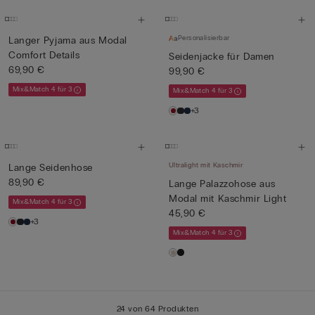
Personalisierbar
Langer Pyjama aus Modal
Comfort Details
Seidenjacke für Damen
69,90 €
99,90 €
Mix&Match 4 für 3
Mix&Match 4 für 3
+3
Ultralight mit Kaschmir
Lange Seidenhose
89,90 €
Lange Palazzohose aus
Modal mit Kaschmir Light
Mix&Match 4 für 3
45,90 €
+3
Mix&Match 4 für 3
24 von 64 Produkten