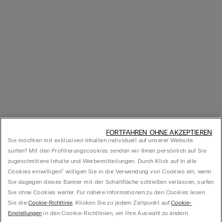
FORTFAHREN OHNE AKZEPTIEREN
Sie möchten mit exklusiven Inhalten individuell auf unserer Website
surfen? Mit den Profilierungscookies senden wir Ihnen persönlich auf Sie
zugeschnittene Inhalte und Werbemitteilungen. Durch Klick auf In alle
Cookies einwilligen‟ willigen Sie in die Verwendung von Cookies ein, wenn
Sie dagegen dieses Banner mit der Schaltfläche schließen verlassen, surfen
Sie ohne Cookies weiter. Für nähere Informationen zu den Cookies lesen
Sie die
Cookie-Richtlinie
. Klicken Sie zu jedem Zeitpunkt auf
Cookie-
Einstellungen
in den Cookie-Richtlinien, um Ihre Auswahl zu ändern.