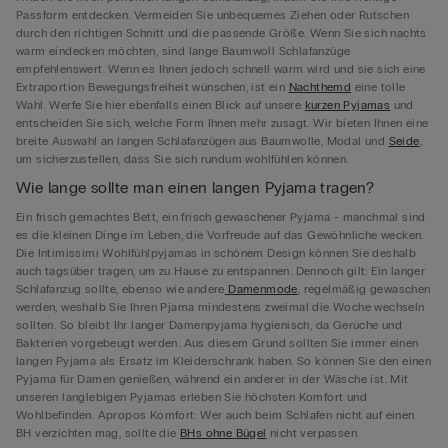
Passform entdecken. Vermeiden Sie unbequemes Ziehen oder Rutschen
durch den richtigen Schnitt und die passende Größe. Wenn Sie sich nachts
warm eindecken möchten, sind lange Baumwoll Schlafanzüge
empfehlenswert. Wenn es Ihnen jedoch schnell warm wird und sie sich eine
Extraportion Bewegungsfreiheit wünschen, ist ein
Nachthemd
eine tolle
Wahl. Werfe Sie hier ebenfalls einen Blick auf unsere
kurzen Pyjamas
und
entscheiden Sie sich, welche Form Ihnen mehr zusagt. Wir bieten Ihnen eine
breite Auswahl an langen Schlafanzügen aus Baumwolle, Modal und
Seide
,
um sicherzustellen, dass Sie sich rundum wohlfühlen können.
Wie lange sollte man einen langen Pyjama tragen?
Ein frisch gemachtes Bett, ein frisch gewaschener Pyjama - manchmal sind
es die kleinen Dinge im Leben, die Vorfreude auf das Gewöhnliche wecken.
Die Intimissimi Wohlfühlpyjamas in schönem Design können Sie deshalb
auch tagsüber tragen, um zu Hause zu entspannen. Dennoch gilt: Ein langer
Schlafanzug sollte, ebenso wie andere
Damenmode
, regelmäßig gewaschen
werden, weshalb Sie Ihren Pjama mindestens zweimal die Woche wechseln
sollten. So bleibt Ihr langer Damenpyjama hygienisch, da Gerüche und
Bakterien vorgebeugt werden. Aus diesem Grund sollten Sie immer einen
langen Pyjama als Ersatz im Kleiderschrank haben. So können Sie den einen
Pyjama für Damen genießen, während ein anderer in der Wäsche ist. Mit
unseren langlebigen Pyjamas erleben Sie höchsten Komfort und
Wohlbefinden. Apropos Komfort: Wer auch beim Schlafen nicht auf einen
BH verzichten mag, sollte die
BHs ohne Bügel
nicht verpassen.