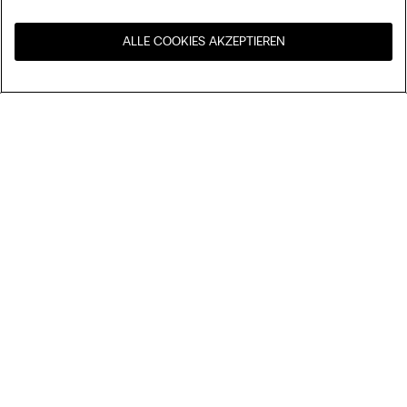
ALLE COOKIES AKZEPTIEREN
Besuchen Sie den E-Shop
United States
Ihres Landes
Ordnen nach
Top Sellers
Höchster Preis
My Intimissimi
Niedrigster Preis
Neuheiten
Geschenkkarte
Nachhaltigkeit