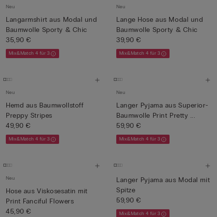
Neu
Neu
Langarmshirt aus Modal und
Lange Hose aus Modal und
Baumwolle Sporty & Chic
Baumwolle Sporty & Chic
35,90 €
39,90 €
Mix&Match 4 für 3
Mix&Match 4 für 3
Neu
Neu
Hemd aus Baumwollstoff
Langer Pyjama aus Superior-
Preppy Stripes
Baumwolle Print Pretty ...
49,90 €
59,90 €
Mix&Match 4 für 3
Mix&Match 4 für 3
Neu
Langer Pyjama aus Modal mit
Spitze
Hose aus Viskosesatin mit
59,90 €
Print Fanciful Flowers
45,90 €
Mix&Match 4 für 3