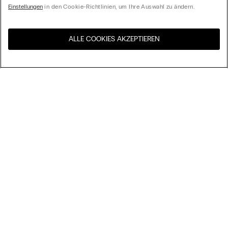
Einstellungen
in den Cookie-Richtlinien, um Ihre Auswahl zu ändern.
ALLE COOKIES AKZEPTIEREN
Besuchen Sie den E-Shop
United States
Ihres Landes
Ordnen nach
Top Sellers
Höchster Preis
My Intimissimi
Niedrigster Preis
Neuheiten
Geschenkkarte
Nachhaltigkeit