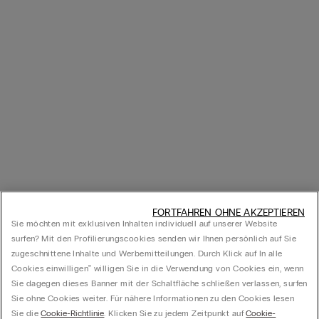
FORTFAHREN OHNE AKZEPTIEREN
Sie möchten mit exklusiven Inhalten individuell auf unserer Website
surfen? Mit den Profilierungscookies senden wir Ihnen persönlich auf Sie
zugeschnittene Inhalte und Werbemitteilungen. Durch Klick auf In alle
Cookies einwilligen‟ willigen Sie in die Verwendung von Cookies ein, wenn
Sie dagegen dieses Banner mit der Schaltfläche schließen verlassen, surfen
Sie ohne Cookies weiter. Für nähere Informationen zu den Cookies lesen
Sie die
Cookie-Richtlinie
. Klicken Sie zu jedem Zeitpunkt auf
Cookie-