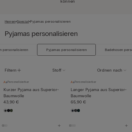
können
Herren
Special
Pyjamas personalisieren
Pyjamas personalisieren
n personalisieren
Pyjamas personalisieren
Badehosen perso
Filtern
Stoff
Ordnen nach
Personalisierbar
Personalisierbar
Kurzer Pyjama aus Superior-
Langer Pyjama aus Superior-
Baumwolle
Baumwolle
43,90 €
65,90 €