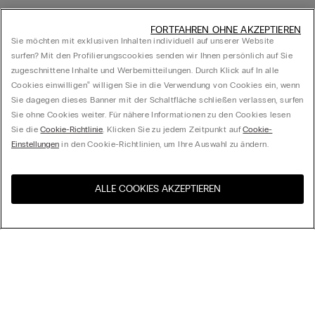
FORTFAHREN OHNE AKZEPTIEREN
Sie möchten mit exklusiven Inhalten individuell auf unserer Website
surfen? Mit den Profilierungscookies senden wir Ihnen persönlich auf Sie
zugeschnittene Inhalte und Werbemitteilungen. Durch Klick auf In alle
Cookies einwilligen‟ willigen Sie in die Verwendung von Cookies ein, wenn
Sie dagegen dieses Banner mit der Schaltfläche schließen verlassen, surfen
Sie ohne Cookies weiter. Für nähere Informationen zu den Cookies lesen
Sie die
Cookie-Richtlinie
. Klicken Sie zu jedem Zeitpunkt auf
Cookie-
Einstellungen
in den Cookie-Richtlinien, um Ihre Auswahl zu ändern.
ALLE COOKIES AKZEPTIEREN
Besuchen Sie den E-Shop
United States
Ihres Landes
Ordnen nach
Top Sellers
Höchster Preis
My Intimissimi
Niedrigster Preis