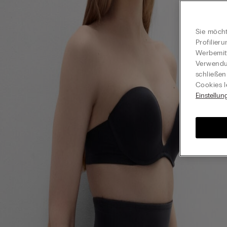
Sie möcht
Profilier
Werbemitt
Verwendun
schließen
Cookies l
Einstellun