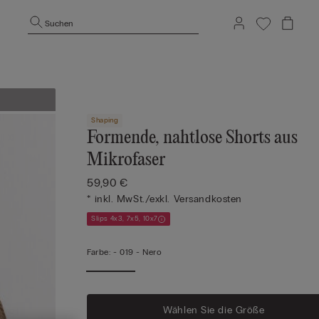
Suchen
Shaping
Formende, nahtlose Shorts aus
Mikrofaser
59,90 €
* inkl. MwSt./exkl. Versandkosten
Slips 4x3, 7x5, 10x7
Farbe:
-
019 - Nero
Wählen Sie die Größe