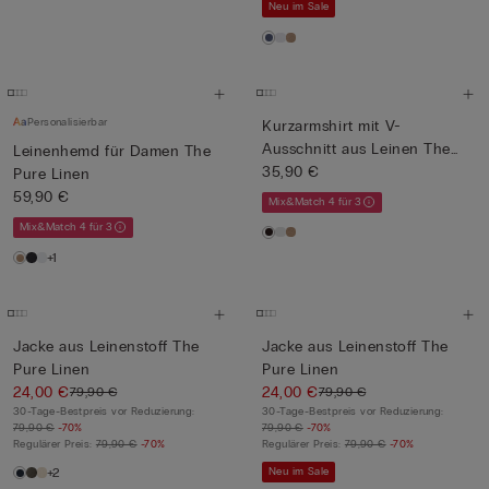
Neu im Sale
Personalisierbar
Kurzarmshirt mit V-
Ausschnitt aus Leinen The
Leinenhemd für Damen The
Pure ...
35,90 €
Pure Linen
59,90 €
Mix&Match 4 für 3
Mix&Match 4 für 3
+1
Jacke aus Leinenstoff The
Jacke aus Leinenstoff The
Pure Linen
Pure Linen
24,00 €
24,00 €
79,90 €
79,90 €
30-Tage-Bestpreis vor Reduzierung:
30-Tage-Bestpreis vor Reduzierung:
79,90 €
-70%
79,90 €
-70%
Regulärer Preis:
79,90 €
-70%
Regulärer Preis:
79,90 €
-70%
+2
Neu im Sale