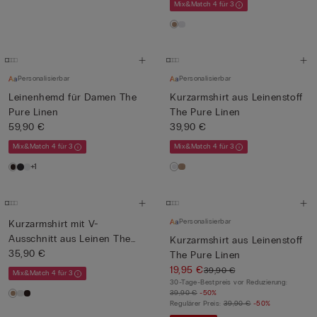
Mix&Match 4 für 3
Personalisierbar
Personalisierbar
Leinenhemd für Damen The
Kurzarmshirt aus Leinenstoff
Pure Linen
The Pure Linen
59,90 €
39,90 €
Mix&Match 4 für 3
Mix&Match 4 für 3
+1
Personalisierbar
Kurzarmshirt mit V-
Ausschnitt aus Leinen The
Kurzarmshirt aus Leinenstoff
Pure ...
35,90 €
The Pure Linen
19,95 €
39,90 €
Mix&Match 4 für 3
30-Tage-Bestpreis vor Reduzierung:
39,90 €
-50%
Regulärer Preis:
39,90 €
-50%