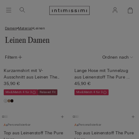
Damen
Material
Leinen
Leinen Damen
Filtern
Ordnen nach
Kurzarmshirt mit V-
Lange Hose mit Tunnelzug
Ausschnitt aus Leinen The
aus Leinenstoff The Pure ...
Pure ...
35,90 €
45,90 €
Mix&Match 4 für 3
Relaxed Fit
Mix&Match 4 für 3
Personalisierbar
Personalisierbar
Top aus Leinenstoff The Pure
Top aus Leinenstoff The Pure