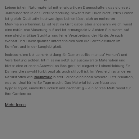
Leinen ist ein Naturmaterial mit einzigartigen Eigenschaften, das sich seit
Jahrhunderten in der Textilherstellung bewährt hat. Doch nicht jedes Leinen
ist gleich. Qualitativ hochwertiges Leinen lässt sich an mehreren
Merkmalen erkennen: Es ist fest im Griff, dabei aber angenehm weich, weist
eine natürliche Maserung auf und ist atmungsaktiv. Achten Sie zudem auf
eine gleichmäßige Struktur und feine Verarbeitung der Nähte. Je nach
Webart und Flachsqualität unterscheiden sich die Stoffe deutlich im
Komfort und in der Langlebigkeit.
Insbesondere bei Leinenkleidung für Damen sollte man auf Herkunft und
Verarbeitung achten. Intimissimi setzt auf ausgewählte Materialien und
bietet eine erlesene Auswahl an lässiger und eleganter Leinenkleidung für
Damen, die sowohl funktional als auch stilvoll ist. Im Vergleich zu anderen
Naturstoffen wie
Baumwolle
bietet Leinen eine noch bessere Luftzirkulation,
was es ideal für heiße Tage macht. Das Material ist von Natur aus
hypoallergen, umweltfreundlich und nachhaltig – ein echtes Multitalent für
Ihre Garderobe.
Sommerliche Kleidung: Leinen für Damen
Mehr lesen
Wenn die Temperaturen steigen, ist es Zeit für luftige, angenehme Stoffe –
Damen Leinenkleidung für den Sommer ist dabei die perfekte Wahl. Sie
zeichnet sich durch ihren Kühlungseffekt, ihre Leichtigkeit und ihren
angenehmen Fall aus. Ob für den Strandurlaub, einen Stadtbummel oder
das entspannte Wochenende: Die Damen Leinenmodelle von Intimissimi