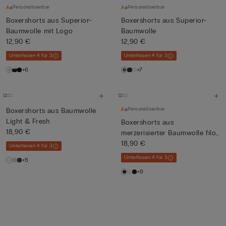
Personalisierbar
Personalisierbar
Boxershorts aus Superior-
Boxershorts aus Superior-
Baumwolle mit Logo
Baumwolle
12,90 €
12,90 €
Unterhosen 4 für 3
Unterhosen 4 für 3
+6
+7
Personalisierbar
Boxershorts aus Baumwolle
Light & Fresh
Boxershorts aus
18,90 €
merzerisierter Baumwolle filo
Prem...
18,90 €
Unterhosen 4 für 3
Unterhosen 4 für 3
+5
+9