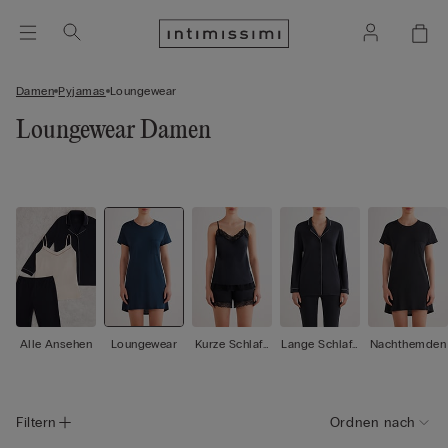
Damen
Pyjamas
Loungewear
Loungewear Damen
Alle Ansehen
Loungewear
Kurze Schlafa
Lange Schlafa
Nachthemden
nzüge
nzüge
Filtern
Ordnen nach