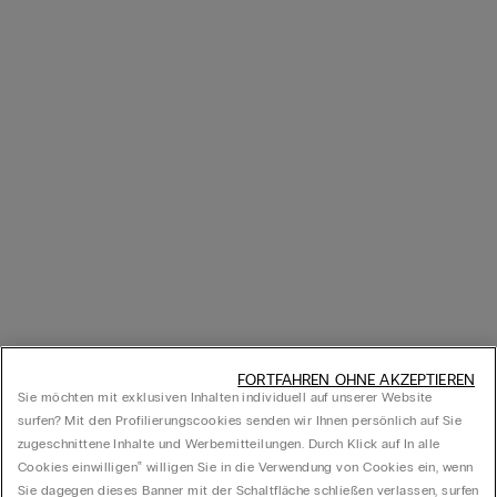
FORTFAHREN OHNE AKZEPTIEREN
Sie möchten mit exklusiven Inhalten individuell auf unserer Website
surfen? Mit den Profilierungscookies senden wir Ihnen persönlich auf Sie
zugeschnittene Inhalte und Werbemitteilungen. Durch Klick auf In alle
Cookies einwilligen‟ willigen Sie in die Verwendung von Cookies ein, wenn
Sie dagegen dieses Banner mit der Schaltfläche schließen verlassen, surfen