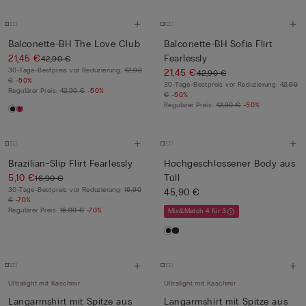
Balconette-BH The Love Club
Balconette-BH Sofia Flirt
21,45 €
Fearlessly
42,90 €
30-Tage-Bestpreis vor Reduzierung:
42,90
21,45 €
42,90 €
€
-50%
30-Tage-Bestpreis vor Reduzierung:
42,90
Regulärer Preis:
42,90 €
-50%
€
-50%
Regulärer Preis:
42,90 €
-50%
Brazilian-Slip Flirt Fearlessly
Hochgeschlossener Body aus
5,10 €
Tüll
16,90 €
30-Tage-Bestpreis vor Reduzierung:
16,90
45,90 €
€
-70%
Regulärer Preis:
16,90 €
-70%
Mix&Match 4 für 3
Ultralight mit Kaschmir
Ultralight mit Kaschmir
Langarmshirt mit Spitze aus
Langarmshirt mit Spitze aus