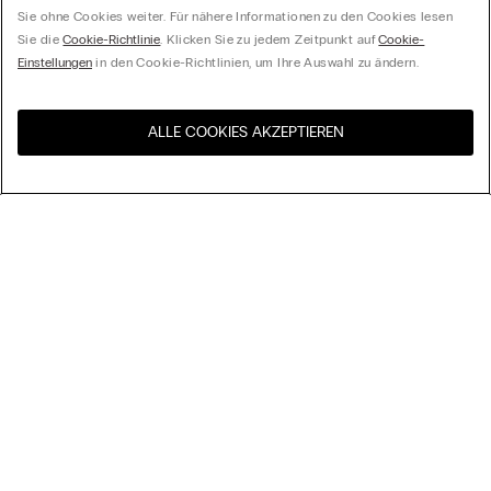
Sie ohne Cookies weiter. Für nähere Informationen zu den Cookies lesen
Sie die
Cookie-Richtlinie
. Klicken Sie zu jedem Zeitpunkt auf
Cookie-
Einstellungen
in den Cookie-Richtlinien, um Ihre Auswahl zu ändern.
ALLE COOKIES AKZEPTIEREN
Besuchen Sie den E-Shop
United States
Ihres Landes
Ordnen nach
Top Sellers
Höchster Preis
My Intimissimi
Niedrigster Preis
Neuheiten
Geschenkkarte