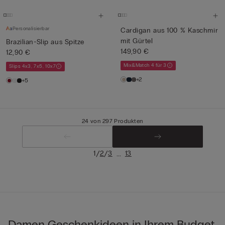
Personalisierbar
Cardigan aus 100 % Kaschmir
mit Gürtel
Brazilian-Slip aus Spitze
149,90 €
12,90 €
Mix&Match 4 für 3
Slips 4x3, 7x5, 10x7
+2
+5
24 von 297 Produkten
/
/
...
1
2
3
13
Damen Geschenkideen in Ihrem Budget