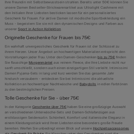
Ihre Freundin mit Selbstbewusstsein strahlen. Bereits unter 50€ können Sie
unsere Damen Bestseller-Strickwarenartikel aus Ultralight Cashmere mit
den Initialen Ihrer Liebsten besticken lassen für ein personalisiertes
Geschenk für Frauen. Für aktive Damen ist modische Sportbekleidung ein
Muss - begeistern Sie sie mit den dynamischen Designs und Farben aus
unserer
Sport in Action Kollektion
.
Originelle Geschenke für Frauen bis 75€
Ein wahrhaft unvergessliches Geschenk für Frauen ist der Schlüssel zu
ihrem Herzen. Unser Angebot an hochwertigen Materialien entspricht den
Vorstellungen jeder Frau. Unter den Damen-Geschenken
bis zu 75€
finden
Sie flauschige
Morgenmäntel
aus reinem Fleece, die Ihre Liebste nicht nur
sanft umschließt, sondern auch einen einzigartigen Stil verleiht. Intimissimi
Damen Pyjama-Sets in lang und kurz werden Sie das gesamte Jahr
hindurch verzaubern - entdecken Sie bei Intimissimi die aktuellste
Kollektion an hochwertiger Nachtwäsche und
Babydolls
in edlen Farbtönen
zu den bestmöglichen Preisen.
Tolle Geschenke für Sie - über 75€
In der Kategorie
Geschenke über 75€
haben Sie eine großzügige Auswahl
an verschiedenen Unterwäsche-Sets und Damen-Schlafanzügen aus
erstklassigen Seidensatin. Schönheit, Komfort und italienische Eleganz in
einem Kleidungsstück wird Ihren Liebsten eine besonders große Freude
bereiten. Werfen Sie unbedingt einen Blick auf unsere
Hochzeitsaccessories
als Geschenk für Bräute
. Ein Klassiker unter den Geschenken sind die