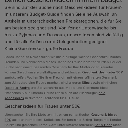
Sie sind auf der Suche nach Geschenkideen für Frauen?
In unserem Budget-Guide finden Sie eine Auswahl an
Artikeln in unterschiedlichen Preiskategorien, die für Sie
am besten geeignet sind. Von feiner Unterwäsche bis
hin zu Pyjamas und Dessous, unsere Ideen sind vielfältig
und für alle Anlässe und Gelegenheiten geeignet.
Kleine Geschenke - große Freude
Jedes Jahr aufs Neue stellen wir uns die Frage, welche Geschenke unseren
Freunden und Verwandten dieses Jahr eine Freude bereiten würden. Bei der
Suche nach einem passenden Geschenk für Ihre Mutter oder Freundin
können Sie auf unsere vielfältigen und exklusiven
Geschenkideen unter 30€
zurückgreifen. Wollen Sie Ihrer Freundin mit einem raffinierten Geschenk
zum Jahrestag eine Freude machen, sind unseren
Slips
sowie sinnlichen
Dessous-Bodys
und Spitzenshirts aus Modal und Cashmere ideal.
Entdecken Sie in unsrem Online-Store auch die kuscheligen
edle
Accessoires
in diversen Farbtönen für zu Hause.
Geschenkideen für Frauen unter 50€
Überraschen Sie Ihre Liebsten mit einem romantischen
Geschenk bis zu
50€
aus der Intimissimi-Kollektion. Ein femininer String-Tanga mit floraler
Spitze und goldenem Lamé-Garn unter unserer stilvollen
Satin-Hose
lässt