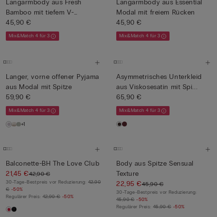
Langarmbody aus Fresh
Langarmbody aus Essential
Bamboo mit tiefem V-
Modal mit freiem Rücken
Ausschni...
45,90 €
45,90 €
Mix&Match 4 für 3
Mix&Match 4 für 3
Langer, vorne offener Pyjama
Asymmetrisches Unterkleid
aus Modal mit Spitze
aus Viskosesatin mit Spi...
59,90 €
65,90 €
Mix&Match 4 für 3
Mix&Match 4 für 3
+1
Balconette-BH The Love Club
Body aus Spitze Sensual
21,45 €
Texture
42,90 €
30-Tage-Bestpreis vor Reduzierung:
42,90
22,95 €
45,90 €
€
-50%
30-Tage-Bestpreis vor Reduzierung:
Regulärer Preis:
42,90 €
-50%
45,90 €
-50%
Regulärer Preis:
45,90 €
-50%