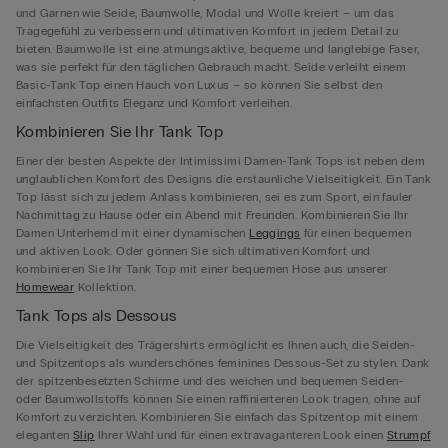
und Garnen wie Seide, Baumwolle, Modal und Wolle kreiert – um das
Tragegefühl zu verbessern und ultimativen Komfort in jedem Detail zu
bieten. Baumwolle ist eine atmungsaktive, bequeme und langlebige Faser,
was sie perfekt für den täglichen Gebrauch macht. Seide verleiht einem
Basic-Tank Top einen Hauch von Luxus – so können Sie selbst den
einfachsten Outfits Eleganz und Komfort verleihen.
Kombinieren Sie Ihr Tank Top
Einer der besten Aspekte der Intimissimi Damen-Tank Tops ist neben dem
unglaublichen Komfort des Designs die erstaunliche Vielseitigkeit. Ein Tank
Top lässt sich zu jedem Anlass kombinieren, sei es zum Sport, ein fauler
Nachmittag zu Hause oder ein Abend mit Freunden. Kombinieren Sie Ihr
Damen Unterhemd mit einer dynamischen
Leggings
für einen bequemen
und aktiven Look. Oder gönnen Sie sich ultimativen Komfort und
kombinieren Sie Ihr Tank Top mit einer bequemen Hose aus unserer
Homewear
Kollektion.
Tank Tops als Dessous
Die Vielseitigkeit des Trägershirts ermöglicht es Ihnen auch, die Seiden-
und Spitzentops als wunderschönes feminines Dessous-Set zu stylen. Dank
der spitzenbesetzten Schirme und des weichen und bequemen Seiden-
oder Baumwollstoffs können Sie einen raffinierteren Look tragen, ohne auf
Komfort zu verzichten. Kombinieren Sie einfach das Spitzentop mit einem
eleganten
Slip
Ihrer Wahl und für einen extravaganteren Look einen
Strumpf