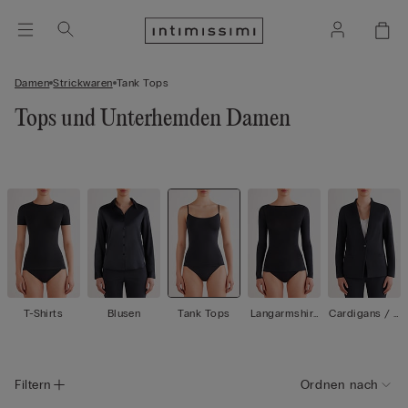
Damen
Strickwaren
Tank Tops
Tops und Unterhemden Damen
T-Shirts
Blusen
Tank Tops
Langarmshirt
Cardigans / J
s
acken
Filtern
Ordnen nach