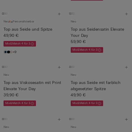
Neu
Personalisierbar
Neu
Top aus Seide und Spitze
Top aus Seidensatin Elevate
49,90 €
Your Day
59,90 €
Mix&Match 4 für 3
Mix&Match 4 für 3
+9
Neu
Neu
Top aus Viskosesatin mit Print
Top aus Seide mit farblich
Elevate Your Day
abgesetzter Spitze
39,90 €
49,90 €
Mix&Match 4 für 3
Mix&Match 4 für 3
Neu
Neu