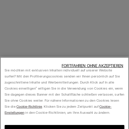
FORTFAHREN OHNE AKZEPTIEREN
Sie möchten mit exklusiven Inhalten individuell auf unserer Website
surfen? Mit den Profilierungscookies senden wir Ihnen persönlich auf Sie
zugeschnittene Inhalte und Werbemitteilungen. Durch Klick auf In alle
Cookies einwilligen‟ willigen Sie in die Verwendung von Cookies ein, wenn
Sie dagegen dieses Banner mit der Schaltfläche schließen verlassen, surfen
Sie ohne Cookies weiter. Für nähere Informationen zu den Cookies lesen
Sie die
Cookie-Richtlinie
. Klicken Sie zu jedem Zeitpunkt auf
Cookie-
Einstellungen
in den Cookie-Richtlinien, um Ihre Auswahl zu ändern.