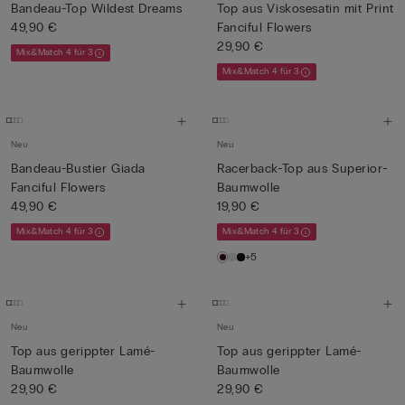
Bandeau-Top Wildest Dreams
Top aus Viskosesatin mit Print
49,90 €
Fanciful Flowers
29,90 €
Mix&Match 4 für 3
Mix&Match 4 für 3
Neu
Neu
Bandeau-Bustier Giada
Racerback-Top aus Superior-
Fanciful Flowers
Baumwolle
49,90 €
19,90 €
Mix&Match 4 für 3
Mix&Match 4 für 3
+5
Neu
Neu
Top aus gerippter Lamé-
Top aus gerippter Lamé-
Baumwolle
Baumwolle
29,90 €
29,90 €