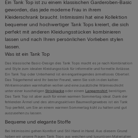
Ein Tank Top ist zu einem klassischen Garderoben-Basic
geworden, das jede moderne Frau in ihrem
Kleiderschrank braucht. Intimissimi hat eine Kollektion
bequemer und hochwertiger Tank Tops kreiert, die sich
perfekt mit anderen Kleidungsstücken kombinieren
lassen und nach Ihren persönlichen Vorlieben stylen
lassen.
Was ist ein Tank Top
Das klassische Basic-Design des Tank Tops macht es je nach Kombination
und Style zum idealen Kleidungsstück für informelle und formelle Anlässe.
Ein Tank Top oder Unterhemd ist ein enganliegendes ärmelloses Oberteil.
Das Trägerhemd wird Ihr bester Freund, wenn Sie sich in den kalten
Wintermonaten warmhalten wollen und eine zusätzliche Wärmeschicht
unter einer kuscheligen
Strickjacke
oder einem
Langarmshirt
benötigen.
Das Tank Top ist aber auch für einen warmen Sommertag ideal. Dank der
fehlenden Ärmel und des atmungsaktiven Baumwollgewebes ist ein Tank
Top perfekt, um Sie an einem warmen Sommertag kühl zu halten und gut
auszusehen zu lassen.
Bequeme und elegante Stoffe
Bei Intimissimi gehen Komfort und Stil Hand in Hand. Aus diesem Grund
haben wir unsere Frauen Tank Tops aus weichen und luxuriösen Materialien