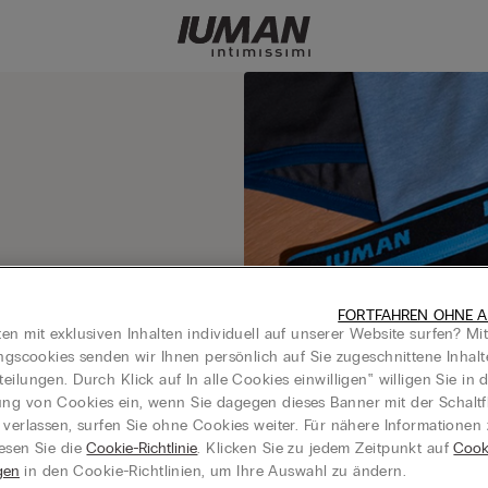
FORTFAHREN OHNE A
en mit exklusiven Inhalten individuell auf unserer Website surfen? Mi
bevor Sie
ungscookies senden wir Ihnen persönlich auf Sie zugeschnittene Inhal
eilungen. Durch Klick auf In alle Cookies einwilligen‟ willigen Sie in d
g von Cookies ein, wenn Sie dagegen dieses Banner mit der Schaltf
 verlassen, surfen Sie ohne Cookies weiter. Für nähere Informationen
esen Sie die
Cookie-Richtlinie
. Klicken Sie zu jedem Zeitpunkt auf
Cook
gen
in den Cookie-Richtlinien, um Ihre Auswahl zu ändern.