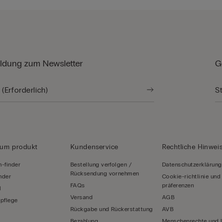
dung zum Newsletter
G
zum produkt
Kundenservice
Rechtliche Hinwei
-finder
Bestellung verfolgen /
Datenschutzerklärung
Rücksendung vornehmen
inder
Cookie-richtlinie und
FAQs
präferenzen
l
Versand
AGB
pflege
Rückgabe und Rückerstattung
AVB
Bezahlung
Menschenrechte und