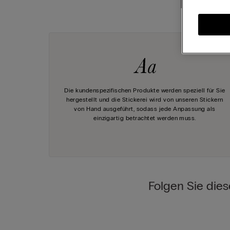
Entdecken
Die kundenspezifischen Produkte werden speziell für Sie
hergestellt und die Stickerei wird von unseren Stickern
von Hand ausgeführt, sodass jede Anpassung als
einzigartig betrachtet werden muss.
Folgen Sie dies