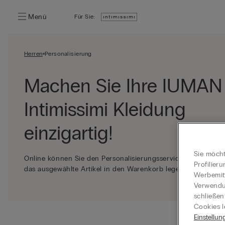
Menü
Für Sie:
Herren
Personalisierung
Machen Sie Ihre IUMAN
Intimissimi Kleidung
einzigartig!
Sie möcht
Online können Sie den Personalisierungsservice auswählen, 
Profilier
das ausgewählte Artikel in den Warenkorb legen.
Werbemitt
Verwendun
schließen
Cookies l
Einstellun