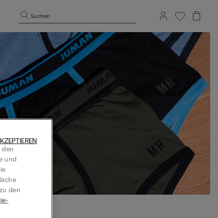
Suchen
KZEPTIEREN
t den
te und
ie
läche
 zu den
ie-