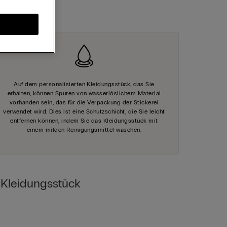
tig machen
Auf dem personalisierten Kleidungsstück, das Sie
erhalten, können Spuren von wasserlöslichem Material
vorhanden sein, das für die Verpackung der Stickerei
verwendet wird. Dies ist eine Schutzschicht, die Sie leicht
entfernen können, indem Sie das Kleidungsstück mit
einem milden Reinigungsmittel waschen.
s Kleidungsstück