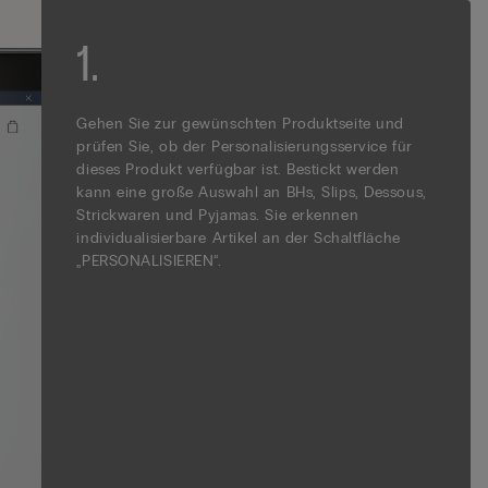
1.
2.
3.
Gehen Sie zur gewünschten Produktseite und
Starten Sie jetzt Ihren Personalisierungsprozess:
Wählen Sie Position, Schriftart und Farbe für die
prüfen Sie, ob der Personalisierungsservice für
Geben Sie einen Text oder Initialen ein (maximal 5
Stickerei.
dieses Produkt verfügbar ist. Bestickt werden
Zeichen). Es sind nur Zeichen des lateinischen
kann eine große Auswahl an BHs, Slips, Dessous,
Alphabets erlaubt
Strickwaren und Pyjamas. Sie erkennen
individualisierbare Artikel an der Schaltfläche
„PERSONALISIEREN“.