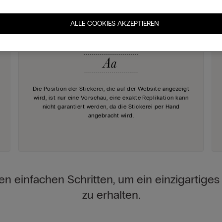
 Sie die Details, die Ihren Einkauf einzigar
ALLE COOKIES AKZEPTIEREN
Die Position der Stickerei, die auf der Website angezeigt
wird, ist nur eine Vorschau, eine exakte Replikation kann
nicht garantiert werden, da die Stickerei per Hand
angebracht wird.
en einfachen Schritten, um ein einzigartige
zu erhalten.