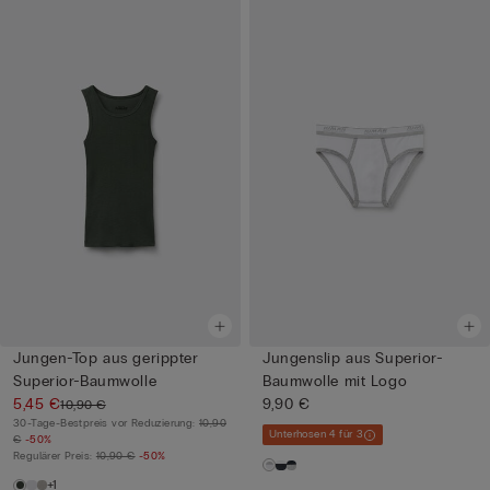
Jungen-Top aus gerippter
Jungenslip aus Superior-
Superior-Baumwolle
Baumwolle mit Logo
5,45 €
9,90 €
10,90 €
30-Tage-Bestpreis vor Reduzierung:
10,90
Unterhosen 4 für 3
€
-50%
Regulärer Preis:
10,90 €
-50%
+1