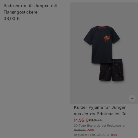
Badeshorts für Jungen mit
Flamingostickerei
38,00 €
Kurzer Pyjama für Jungen
aus Jersey Printmuster Da...
14,95 €
29,90 €
30-Tage-Bestpreis vor Reduzierung:
29,90 €
-50%
Regulärer Preis:
29,90 €
-50%