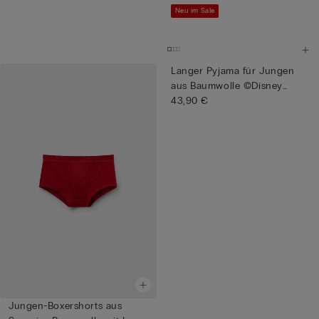
Neu im Sale
Langer Pyjama für Jungen
aus Baumwolle ©Disney
Zwe...
43,90 €
Jungen-Boxershorts aus