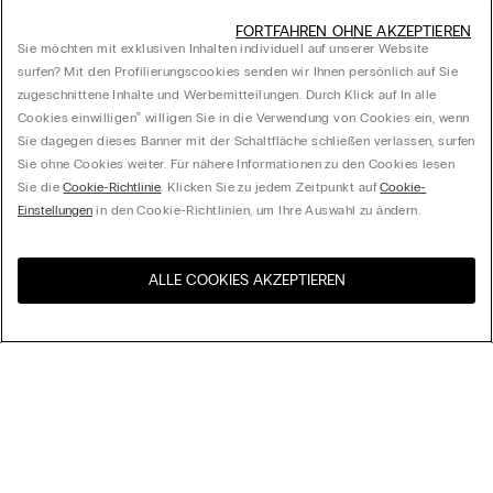
FORTFAHREN OHNE AKZEPTIEREN
Sie möchten mit exklusiven Inhalten individuell auf unserer Website
surfen? Mit den Profilierungscookies senden wir Ihnen persönlich auf Sie
zugeschnittene Inhalte und Werbemitteilungen. Durch Klick auf In alle
Cookies einwilligen‟ willigen Sie in die Verwendung von Cookies ein, wenn
Sie dagegen dieses Banner mit der Schaltfläche schließen verlassen, surfen
Sie ohne Cookies weiter. Für nähere Informationen zu den Cookies lesen
Sie die
Cookie-Richtlinie
. Klicken Sie zu jedem Zeitpunkt auf
Cookie-
Einstellungen
in den Cookie-Richtlinien, um Ihre Auswahl zu ändern.
ALLE COOKIES AKZEPTIEREN
Besuchen Sie den E-Shop
United States
Ihres Landes
Ordnen nach
Top Sellers
Höchster Preis
My Intimissimi
Niedrigster Preis
Neuheiten