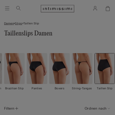
Damen
Slips
Taillen Slip
Taillenslips Damen
n
Brazilian Slip
Panties
Boxers
String-Tangas
Taillen Slip
Filtern
Ordnen nach