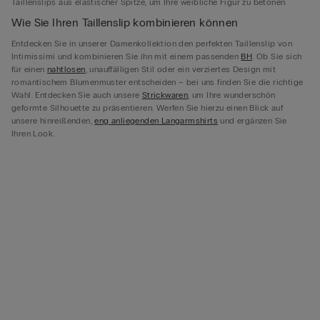
Taillenslips aus elastischer Spitze, um Ihre weibliche Figur zu betonen.
Wie Sie Ihren Taillenslip kombinieren können
Entdecken Sie in unserer Damenkollektion den perfekten Taillenslip von
Intimissimi und kombinieren Sie ihn mit einem passenden
BH
. Ob Sie sich
für einen
nahtlosen
, unauffälligen Stil oder ein verziertes Design mit
romantischem Blumenmuster entscheiden – bei uns finden Sie die richtige
Wahl. Entdecken Sie auch unsere
Strickwaren
, um Ihre wunderschön
geformte Silhouette zu präsentieren. Werfen Sie hierzu einen Blick auf
unsere hinreißenden,
eng anliegenden Langarmshirts
und ergänzen Sie
Ihren Look.