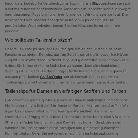
besonders beliebt. Im Vergleich zu herkömmlichen
Slips
zeichnen sie sich
nicht nur durch ihr ansprechendes Aussehen aus, sondern sind auch wegen
ihrer bequemen Passform und ihrer formenden Wirkung sehr gefragt. Die
besondere Form unserer hochgeschnittenen Slips beeinflusst Ihr
persönliches Wohlbefinden, indem Sie Ihre Haut neu formt und mehr
bedeckt.
Wie sollte ein Taillenslip sitzen?
Unsere Taillenslips sind speziell designt, um an den Hüften eine hohe
Passform zu bieten. Der einzigartige Schnitt sorgt dafür, dass Ihre Hüften
elegant und komfortabel bedeckt sind und gleichzeitig eine schöne Form
haben. Sie brauchen keine Bedenken zu haben, dass sie einschnüren.
Wichtig ist nur, dass Sie die richtige Größe finden. Schauen Sie gerne in
unseren praktischen
Größenfinder
, um sicherzustellen, dass unsere
Taillenslips perfekt sitzen und Ihnen ein angenehmes Tragegefühl bieten.
Taillenslips für Damen in vielfältigen Stoffen und Farben
Entdecken Sie unsere große Auswahl an Damen Taillenslips und stöbern
Sie in unserem vielfältigen Sortiment an Farben, Mustern und Stoffen. Wir
legen besonderen Wert auf hochwertige
Materialien
, die Ihnen ein
komfortables Tragegefühl bieten. Unsere Kollektion bietet eine Vielzahl an
Stilen. Sie finden bei uns nahtlose Panties mit hohem Bund, die einen
leichten und unsichtbaren Effekt erzeugen und gleichzeitig höchsten
Komfort bieten. Oder Sie entscheiden sich für sinnliche und schöne