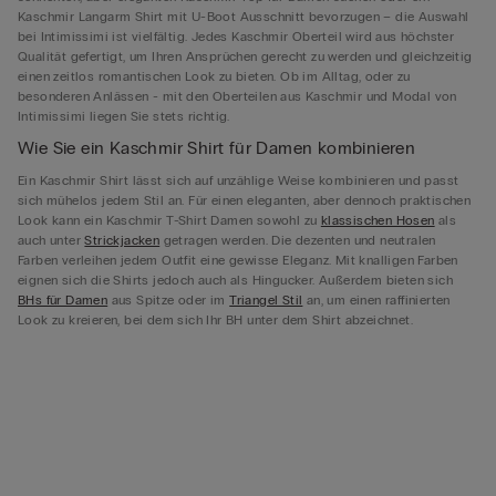
Kaschmir Langarm Shirt mit U-Boot Ausschnitt bevorzugen – die Auswahl
bei Intimissimi ist vielfältig. Jedes Kaschmir Oberteil wird aus höchster
Qualität gefertigt, um Ihren Ansprüchen gerecht zu werden und gleichzeitig
einen zeitlos romantischen Look zu bieten. Ob im Alltag, oder zu
besonderen Anlässen - mit den Oberteilen aus Kaschmir und Modal von
Intimissimi liegen Sie stets richtig.
Wie Sie ein Kaschmir Shirt für Damen kombinieren
Ein Kaschmir Shirt lässt sich auf unzählige Weise kombinieren und passt
sich mühelos jedem Stil an. Für einen eleganten, aber dennoch praktischen
Look kann ein Kaschmir T-Shirt Damen sowohl zu
klassischen Hosen
als
auch unter
Strickjacken
getragen werden. Die dezenten und neutralen
Farben verleihen jedem Outfit eine gewisse Eleganz. Mit knalligen Farben
eignen sich die Shirts jedoch auch als Hingucker. Außerdem bieten sich
BHs für Damen
aus Spitze oder im
Triangel Stil
an, um einen raffinierten
Look zu kreieren, bei dem sich Ihr BH unter dem Shirt abzeichnet.