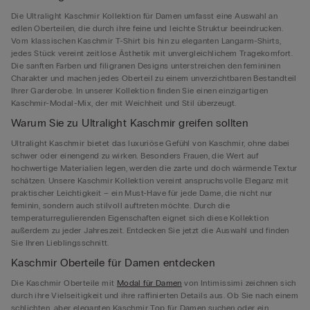
Die Ultralight Kaschmir Kollektion für Damen umfasst eine Auswahl an
edlen Oberteilen, die durch ihre feine und leichte Struktur beeindrucken.
Vom klassischen Kaschmir T-Shirt bis hin zu eleganten Langarm-Shirts,
jedes Stück vereint zeitlose Ästhetik mit unvergleichlichem Tragekomfort.
Die sanften Farben und filigranen Designs unterstreichen den femininen
Charakter und machen jedes Oberteil zu einem unverzichtbaren Bestandteil
Ihrer Garderobe. In unserer Kollektion finden Sie einen einzigartigen
Kaschmir-Modal-Mix, der mit Weichheit und Stil überzeugt.
Warum Sie zu Ultralight Kaschmir greifen sollten
Ultralight Kaschmir bietet das luxuriöse Gefühl von Kaschmir, ohne dabei
schwer oder einengend zu wirken. Besonders Frauen, die Wert auf
hochwertige Materialien legen, werden die zarte und doch wärmende Textur
schätzen. Unsere Kaschmir Kollektion vereint anspruchsvolle Eleganz mit
praktischer Leichtigkeit – ein Must-Have für jede Dame, die nicht nur
feminin, sondern auch stilvoll auftreten möchte. Durch die
temperaturregulierenden Eigenschaften eignet sich diese Kollektion
außerdem zu jeder Jahreszeit. Entdecken Sie jetzt die Auswahl und finden
Sie Ihren Lieblingsschnitt.
Kaschmir Oberteile für Damen entdecken
Die Kaschmir Oberteile mit
Modal für Damen
von Intimissimi zeichnen sich
durch ihre Vielseitigkeit und ihre raffinierten Details aus. Ob Sie nach einem
schlichten, aber eleganten Kaschmir Top für Damen suchen oder ein