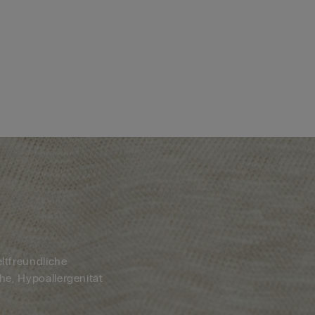
eltfreundliche
che, Hypoallergenität