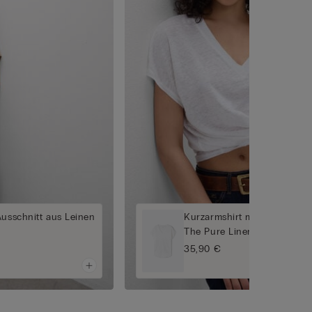
Ausschnitt aus Leinen
Kurzarmshirt mit V-Ausschni
The Pure Linen
35,90 €