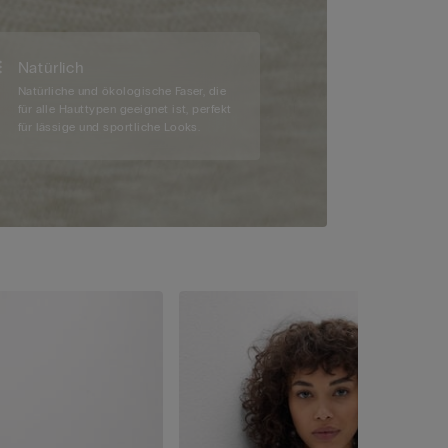
Natürlich
Natürliche und ökologische Faser, die
für alle Hauttypen geeignet ist, perfekt
für lässige und sportliche Looks.