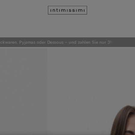
rickwaren, Pyjamas oder Dessous – und zahlen Sie nur 3!