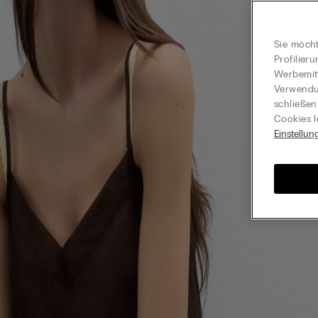
Sie möcht
Profilier
Werbemitt
Verwendun
schließen
Cookies l
Einstellun