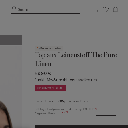
Suchen
Personalisierbar
Top aus Leinenstoff The Pure
Linen
29,90 €
* inkl. MwSt./exkl. Versandkosten
Mix&Match 4 für 3
Farbe:
Braun -
705j - Mokka Braun
30-Tage-Bestpreis vor Reduzierung:
29,90 €
%
-50%
Regulärer Preis:
%