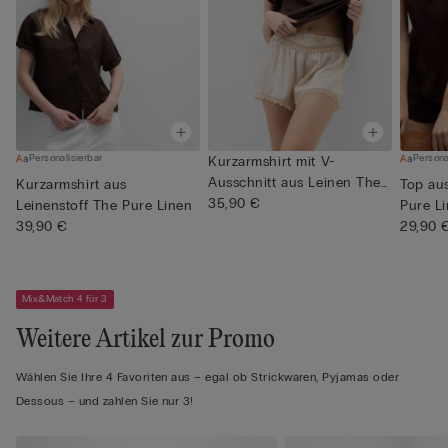
Personalisierbar
Persona
Kurzarmshirt mit V-
Ausschnitt aus Leinen The
Kurzarmshirt aus
Top aus
Pure ...
35,90 €
Leinenstoff The Pure Linen
Pure L
39,90 €
29,90 
Mix&Match 4 für 3
Weitere Artikel zur Promo
Wählen Sie Ihre 4 Favoriten aus – egal ob Strickwaren, Pyjamas oder
Dessous – und zahlen Sie nur 3!