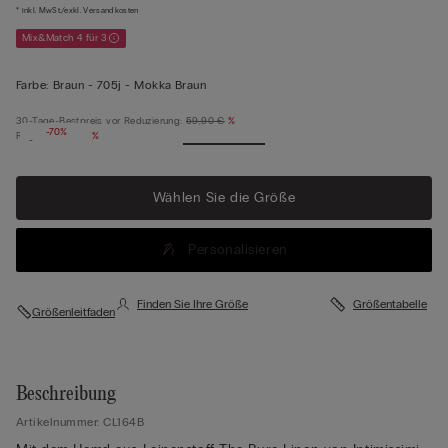
* inkl. MwSt./exkl. Versandkosten
Mix&Match 4 für 3
Farbe:
Braun -
705j - Mokka Braun
30-Tage-Bestpreis vor Reduzierung:
59,90 €
%
-70%
Regulärer Preis:
%
Wählen Sie die Größe
Personalisieren
Finden Sie Ihre Größe
Größentabelle
Größenleitfaden
Beschreibung
Artikelnummer: CL164B