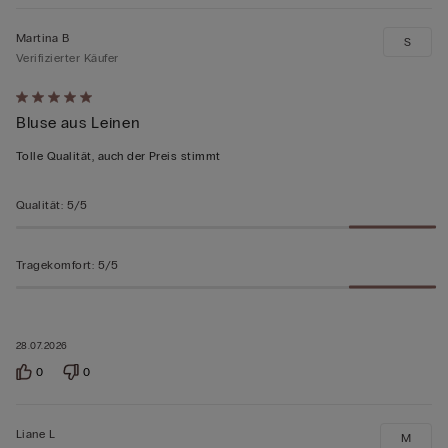
Martina B
S
Verifizierter Käufer
Mit
Bluse aus Leinen
5
von
Tolle Qualität, auch der Preis stimmt
5
bewertet
Qualität
:
5/5
Tragekomfort
:
5/5
28.07.2026
0
0
Liane L
M