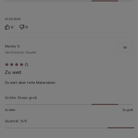
01.09.2024
0
0
Mandy S
M
Verifizierter Käufer
Mit
Zu weit
4
von
Zu weit aber tolle Materialien
5
bewertet
Größe
:
Etwas groß
Zu klein
Zu groß
Qualität
:
5/5