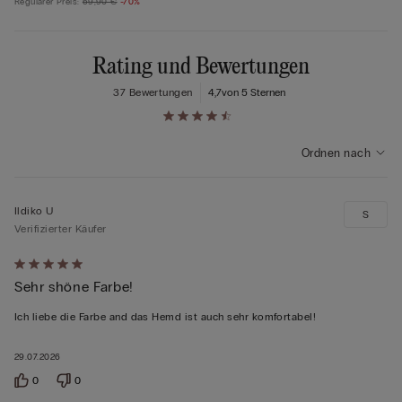
Regulärer Preis:
59,90 €
-70%
Rating und Bewertungen
37 Bewertungen
4,7
von 5 Sternen
Ordnen nach
Ildiko U
S
Verifizierter Käufer
Mit
Sehr shöne Farbe!
5
von
Ich liebe die Farbe and das Hemd ist auch sehr komfortabel!
5
bewertet
29.07.2026
0
0