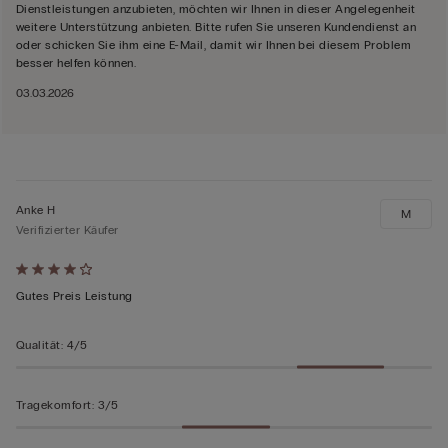
Dienstleistungen anzubieten, möchten wir Ihnen in dieser Angelegenheit
weitere Unterstützung anbieten. Bitte rufen Sie unseren Kundendienst an
oder schicken Sie ihm eine E-Mail, damit wir Ihnen bei diesem Problem
besser helfen können.
03.03.2026
Anke H
M
Verifizierter Käufer
Mit
4
Gutes Preis Leistung
von
5
Qualität
:
4/5
bewertet
Tragekomfort
:
3/5