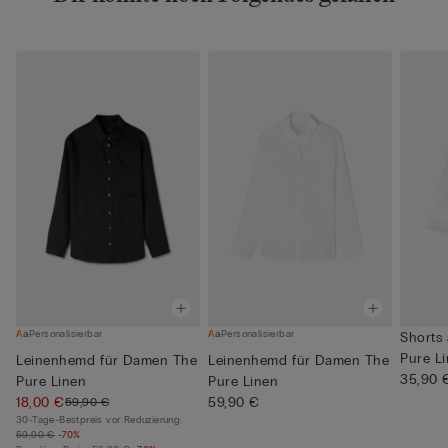
Personalisierbar
Personalisierbar
Shorts 
Pure L
Leinenhemd für Damen The
Leinenhemd für Damen The
35,90 
Pure Linen
Pure Linen
18,00 €
59,90 €
59,90 €
30-Tage-Bestpreis vor Reduzierung:
59,90 €
-70%