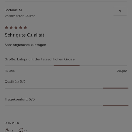
Stefanie M
S
Verifizierter Käufer
Mit
Sehr gute Qualität
5
von
Sehr angenehm zu tragen
5
bewertet
Größe
:
Entspricht der tatsächlichen Größe
Zu klein
Zu groß
Qualität
:
5/5
Tragekomfort
:
5/5
21.07.2026
0
0