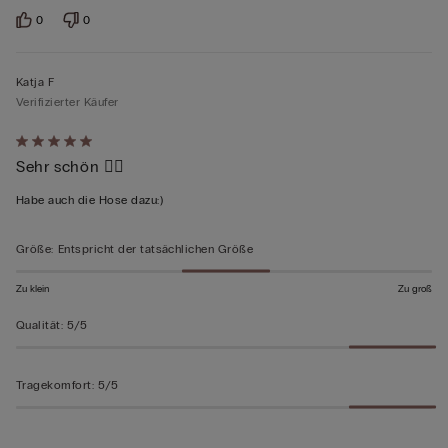
0
0
Katja F
Verifizierter Käufer
Mit
Sehr schön 👍🏼
5
von
Habe auch die Hose dazu:)
5
bewertet
Größe
:
Entspricht der tatsächlichen Größe
Zu klein
Zu groß
Qualität
:
5/5
Tragekomfort
:
5/5