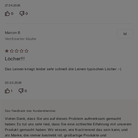
27.04.2026
0
0
Marion B
M
Verifizierter Käufer
Mit
Löcher!!!
1
von
Das Leinen kriegt leider sehr schnell die Leinen typischen Löcher :-(
5
bewertet
03.03.2026
1
0
Das Feedback des Kundendienstes
Vielen Dank, dass Sie uns auf dieses Problem aufmerksam gemacht
haben. Es tut uns sehr leid, dass Sie eine schlechte Erfahrung mit unserem
Produkt gemacht haben. Wir wissen, wie frustrierend das sein kann, und
als Marke, die immer bestrebt ist, großartige Produkte und