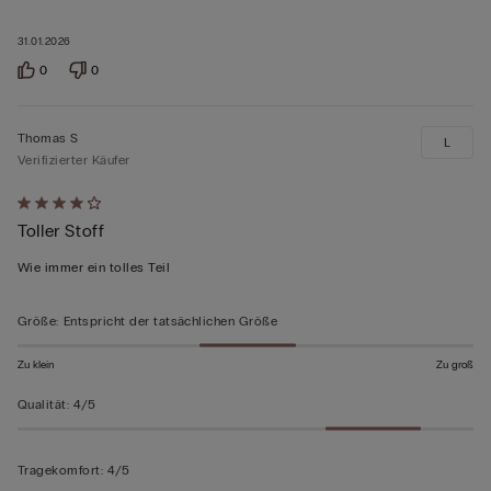
31.01.2026
0
0
Thomas S
L
Verifizierter Käufer
Mit
Toller Stoff
4
von
Wie immer ein tolles Teil
5
bewertet
Größe
:
Entspricht der tatsächlichen Größe
Zu klein
Zu groß
Qualität
:
4/5
Tragekomfort
:
4/5