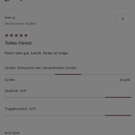
Ines g
S
Verifizierter Käufer
Mit
Tolles Hemd
5
von
Passt sehr gut. Leicht. Farbe ist mega.
5
bewertet
Größe
:
Entspricht der tatsächlichen Größe
Zu klein
Zu groß
Qualität
:
5/5
Tragekomfort
:
5/5
19.07.2026