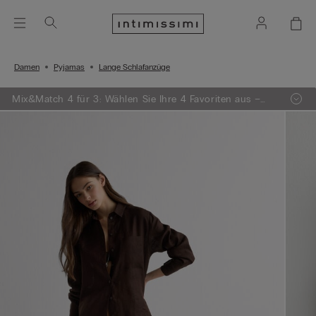
Damen
Pyjamas
Lange Schlafanzüge
Mix&Match 4 für 3: Wählen Sie Ihre 4 Favoriten aus –
egal ob Strickwaren, Pyjamas oder Dessous – und
zahlen Sie nur 3!