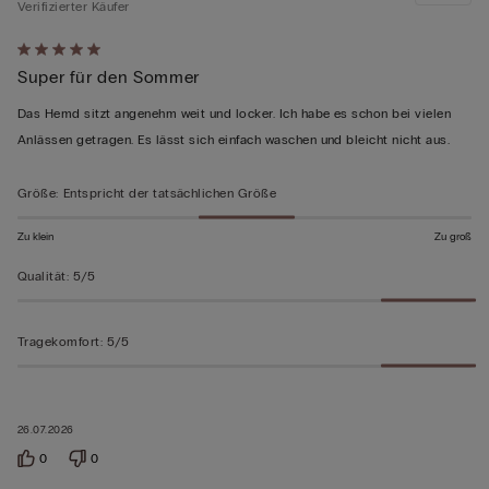
Verifizierter Käufer
Mit
Super für den Sommer
5
von
Das Hemd sitzt angenehm weit und locker. Ich habe es schon bei vielen
5
Anlässen getragen. Es lässt sich einfach waschen und bleicht nicht aus.
bewertet
Größe
:
Entspricht der tatsächlichen Größe
Zu klein
Zu groß
Qualität
:
5/5
Tragekomfort
:
5/5
26.07.2026
0
0