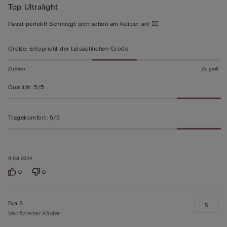
Top Ultralight
5
von
Passt perfekt! Schmiegt sich schön am Körper an! 👍🏻
5
bewertet
Größe
:
Entspricht der tatsächlichen Größe
Zu klein
Zu groß
Qualität
:
5/5
Tragekomfort
:
5/5
11.08.2024
0
0
Eva S
S
Verifizierter Käufer