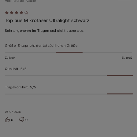
Verifizierter Käufer
Mit
Top aus Mikrofaser Ultralight schwarz
4
von
Sehr angenehm im Tragen und sieht super aus.
5
bewertet
Größe
:
Entspricht der tatsächlichen Größe
Zu klein
Zu groß
Qualität
:
5/5
Tragekomfort
:
5/5
05.07.2026
0
0