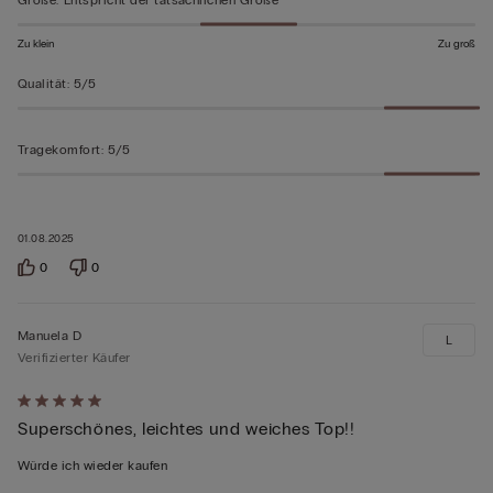
Zu klein
Zu groß
Qualität
:
5/5
Tragekomfort
:
5/5
01.08.2025
0
0
Manuela D
L
Verifizierter Käufer
Mit
Superschönes, leichtes und weiches Top!!
5
von
Würde ich wieder kaufen
5