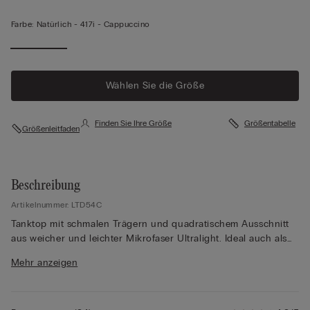
Farbe:
Natürlich -
417i - Cappuccino
Wählen Sie die Größe
Finden Sie Ihre Größe
Größentabelle
Größenleitfaden
Beschreibung
Artikelnummer: LTD54C
Tanktop mit schmalen Trägern und quadratischem Ausschnitt
aus weicher und leichter Mikrofaser Ultralight. Ideal auch als
Oberteil. Eng anliegender Schnitt.
Mehr anzeigen
Das Model ist 175 cm groß und trägt Größe S.
Die Mikrofaser von Intimissimi ist aufgrund von zahlreichen