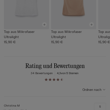
Top aus Mikrofaser
Top aus Mikrofaser
Top au
Ultralight
Ultralight
Ultrali
15,90 €
15,90 €
15,90 
Rating und Bewertungen
34 Bewertungen
4,3
von 5 Sternen
Ordnen nach
Christina M
S