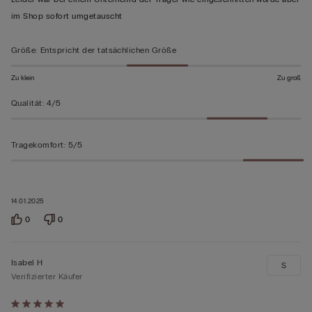
5
im Shop sofort umgetauscht
bewertet
Größe
:
Entspricht der tatsächlichen Größe
Zu klein
Zu groß
Qualität
:
4/5
Tragekomfort
:
5/5
14.01.2025
0
0
Isabel H
S
Verifizierter Käufer
Mit