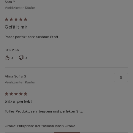
Sara Y
Verifizierter Käufer
Mit
Gefällt mir
5
von
Passt perfekt sehr schöner Stoff
5
bewertet
04.12.2025
0
0
Alina Sofia G
S
Verifizierter Käufer
Mit
Sitze perfekt
5
von
Tolles Produkt, sehr bequem und perfekter Sitz.
5
bewertet
Größe
:
Entspricht der tatsächlichen Größe