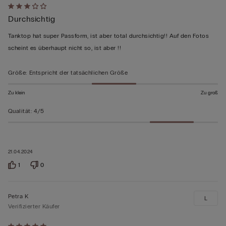
Mit
Durchsichtig
3
von
Tanktop hat super Passform, ist aber total durchsichtig!! Auf den Fotos
5
scheint es überhaupt nicht so, ist aber !!
bewertet
Größe
:
Entspricht der tatsächlichen Größe
Zu klein
Zu groß
Qualität
:
4/5
21.04.2024
1
0
Petra K
L
Verifizierter Käufer