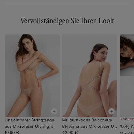
Vervollständigen Sie Ihren Look
Braut Koll
Unsichtbarer Stringtanga
Multifunktions-Balconette-
aus Mikrofaser Ultralight
BH Anna aus Mikrofaser U...
Body S
10,90 €
42,90 €
Mikrofa