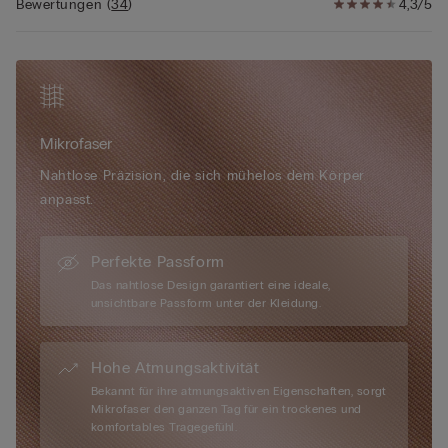
besonderen Eigenschaften einfach einzigartig: Sie hat einen
Bewertungen
(
34
)
4,3/5
sehr weichen und extrem dünnen Griff, ist anschmiegsam und
seidig, kaum spürbar durch den „Zweite-Haut-Effekt“, zeichnet
sich nicht ab beim Tragen ... sie ist der perfekte Partner für
jede Frau, an jedem Tag und zu jedem Anlass.
Mikrofaser
Nahtlose Präzision, die sich mühelos dem Körper
anpasst.
Perfekte Passform
Das nahtlose Design garantiert eine ideale,
unsichtbare Passform unter der Kleidung.
Hohe Atmungsaktivität
Bekannt für ihre atmungsaktiven Eigenschaften, sorgt
Mikrofaser den ganzen Tag für ein trockenes und
komfortables Tragegefühl.