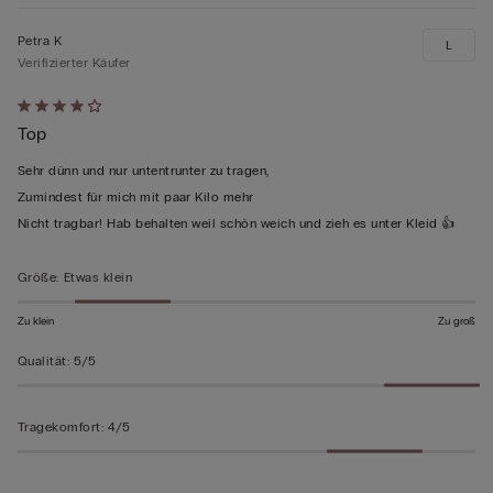
Petra K
L
Verifizierter Käufer
Mit
Top
4
von
Sehr dünn und nur untentrunter zu tragen,
5
Zumindest für mich mit paar Kilo mehr
bewertet
Nicht tragbar! Hab behalten weil schön weich und zieh es unter Kleid 👍
Größe
:
Etwas klein
Zu klein
Zu groß
Qualität
:
5/5
Tragekomfort
:
4/5