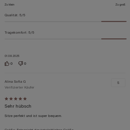
Zu klein
Zu groß
Qualität
:
5/5
Tragekomfort
:
5/5
01.08.2025
0
0
Alina Sofia G
S
Verifizierter Käufer
Mit
Sehr hübsch
5
von
Sitze perfekt und ist super bequem.
5
bewertet
Größe
:
Entspricht der tatsächlichen Größe