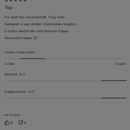
Mit
Top
5
von
Für mich Nix unvorteilhaft, 77kg nicht
5
Geeignet o was drüber! Unterziehen tauglich
bewertet
U schön weich! Mir sind breitere Träger
Persönlich lieber 🙋‍♀️
Größe
:
Etwas klein
Zu klein
Zu groß
Qualität
:
5/5
Tragekomfort
:
5/5
09.03.2024
0
0