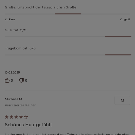
bewertet
Größe
:
Entspricht der tatsächlichen Größe
Zu klein
Zu groß
Qualität
:
5/5
Tragekomfort
:
5/5
10.02.2025
0
0
Michael M
M
Verifizierter Käufer
Mit
Schönes Hautgefühlt
4
von
Leider war bei einem Unterhemd der Träger wie eingeschnitten wurde aber