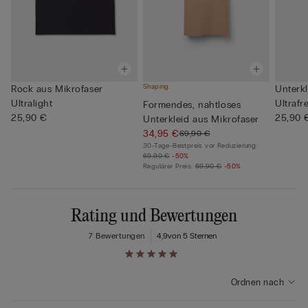
Shaping
Rock aus Mikrofaser
Unterk
Ultralight
Ultrafr
Formendes, nahtloses
25,90 €
25,90 
Unterkleid aus Mikrofaser
34,95 €
69,90 €
30-Tage-Bestpreis vor Reduzierung:
69,90 €
-50%
Regulärer Preis:
69,90 €
-50%
Rating und Bewertungen
7 Bewertungen
4,9
von 5 Sternen
Ordnen nach