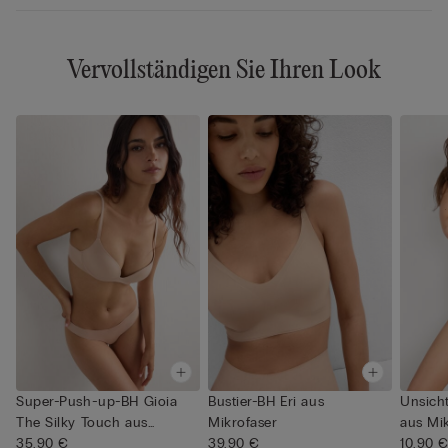
Vervollständigen Sie Ihren Look
Super-Push-up-BH Gioia
Bustier-BH Eri aus
Unsich
The Silky Touch aus
Mikrofaser
aus Mik
Mikrofa...
35,90 €
39,90 €
10,90 