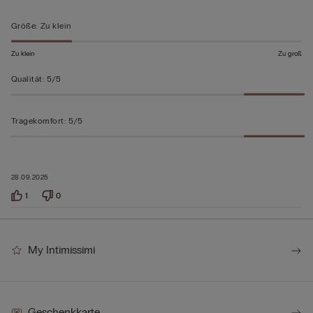
von
5
Größe
:
Zu klein
bewertet
Zu klein
Zu groß
Qualität
:
5/5
Tragekomfort
:
5/5
28.09.2025
1
0
My Intimissimi
Geschenkkarte