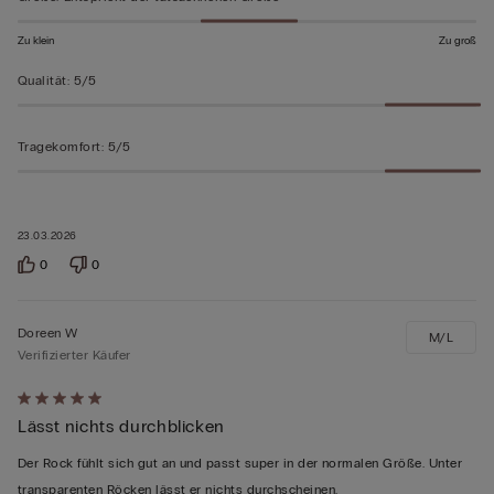
Zu klein
Zu groß
Qualität
:
5/5
Tragekomfort
:
5/5
23.03.2026
0
0
Doreen W
M/L
Verifizierter Käufer
Mit
Lässt nichts durchblicken
5
von
Der Rock fühlt sich gut an und passt super in der normalen Größe. Unter
5
transparenten Röcken lässt er nichts durchscheinen.