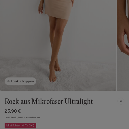
Look shoppen
Rock aus Mikrofaser Ultralight
25,90 €
* inkl. MwSt./exkl. Versandkosten
Mix&Match 4 für 3