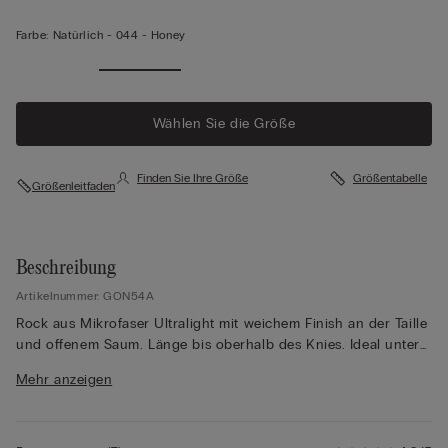
Farbe:
Natürlich -
044 - Honey
Wählen Sie die Größe
Finden Sie Ihre Größe
Größentabelle
Größenleitfaden
Beschreibung
Artikelnummer: GON54A
Rock aus Mikrofaser Ultralight mit weichem Finish an der Taille
und offenem Saum. Länge bis oberhalb des Knies. Ideal unter
Kleidern und Röcken aus transparentem Stoff oder Strick. Eng
Mehr anzeigen
anliegender Schnitt.
Das Model ist 175 cm groß und trägt Größe S.