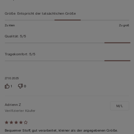
bewertet
Größe
:
Entspricht der tatsächlichen Größe
Zu klein
Zu groß
Qualität
:
5/5
Tragekomfort
:
5/5
27.10.2025
1
0
Adrienn Z
M/L
Verifizierter Käufer
Mit
4
Bequemer Stoff, gut verarbeitet, kleiner als der angegebenen Größe.