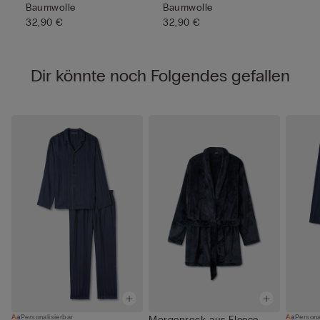
Baumwolle
Baumwolle
32,90 €
32,90 €
Dir könnte noch Folgendes gefallen
Personalisierbar
Persona
Morgenrock aus Fleece