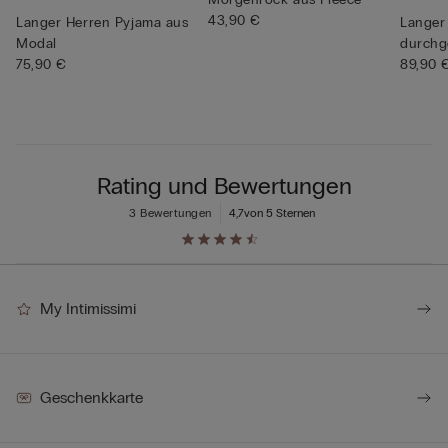
43,90 €
Langer Herren Pyjama aus
Langer
Modal
durchg
75,90 €
aus Bau
89,90 
Rating und Bewertungen
3 Bewertungen
4,7
von 5 Sternen
My Intimissimi
Geschenkkarte