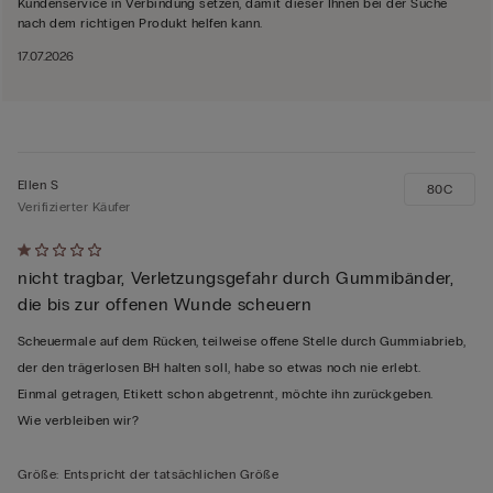
Kundenservice in Verbindung setzen, damit dieser Ihnen bei der Suche
nach dem richtigen Produkt helfen kann.
17.07.2026
Ellen S
80C
Verifizierter Käufer
Mit
nicht tragbar, Verletzungsgefahr durch Gummibänder,
1
die bis zur offenen Wunde scheuern
von
5
Scheuermale auf dem Rücken, teilweise offene Stelle durch Gummiabrieb,
bewertet
der den trägerlosen BH halten soll, habe so etwas noch nie erlebt.
Einmal getragen, Etikett schon abgetrennt, möchte ihn zurückgeben.
Wie verbleiben wir?
Größe
:
Entspricht der tatsächlichen Größe