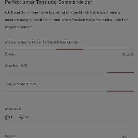
Perfekt unter Tops und Sommerkleider
5
von
Ich trage ihn immer halterlos, er rutscht nicht. Ich habe auch bereits
5
mehrere davon, damit ich immer einen frischen habe, besonders jetzt im
bewertet
heißen Sommer.
Größe
:
Entspricht der tatsächlichen Größe
Zu klein
Zu groß
Qualität
:
5/5
Tragekomfort
:
5/5
04.08.2026
0
0
Ilona K
1B