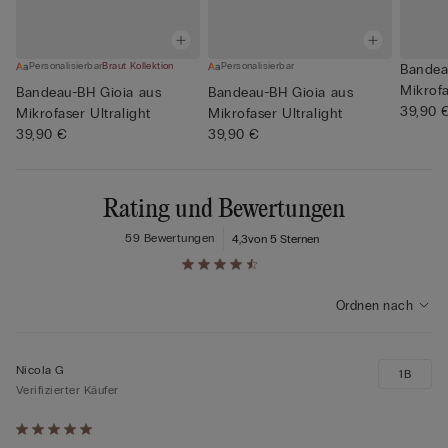
Personalisierbar
Braut Kollektion
Personalisierbar
Bandea
Mikrofa
Bandeau-BH Gioia aus
Bandeau-BH Gioia aus
39,90 
Mikrofaser Ultralight
Mikrofaser Ultralight
39,90 €
39,90 €
Rating und Bewertungen
59 Bewertungen
4,3
von 5 Sternen
Ordnen nach
Nicola G
1B
Verifizierter Käufer
Mit