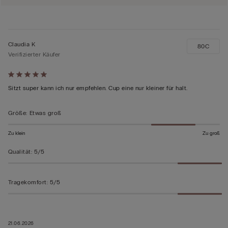
Claudia K
80C
Verifizierter Käufer
Mit
5
Sitzt super kann ich nur empfehlen. Cup eine nur kleiner für halt.
von
5
Größe
:
Etwas groß
bewertet
Zu klein
Zu groß
Qualität
:
5/5
Tragekomfort
:
5/5
21.06.2026