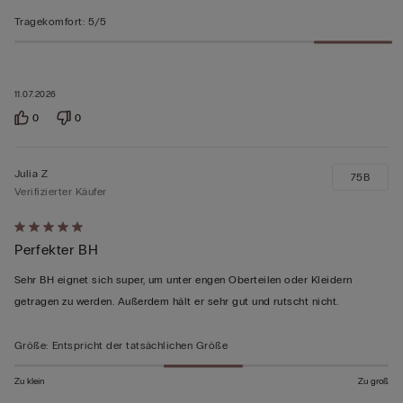
Tragekomfort
:
5/5
11.07.2026
0
0
Julia Z
75B
Verifizierter Käufer
Mit
Perfekter BH
5
von
Sehr BH eignet sich super, um unter engen Oberteilen oder Kleidern
5
getragen zu werden. Außerdem hält er sehr gut und rutscht nicht.
bewertet
Größe
:
Entspricht der tatsächlichen Größe
Zu klein
Zu groß