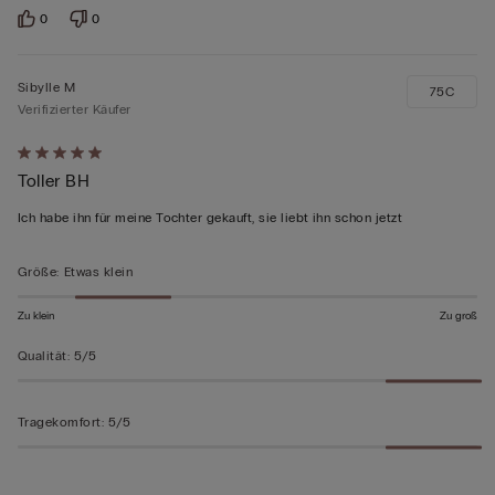
0
0
Sibylle M
75C
Verifizierter Käufer
Mit
Toller BH
5
von
Ich habe ihn für meine Tochter gekauft, sie liebt ihn schon jetzt
5
bewertet
Größe
:
Etwas klein
Zu klein
Zu groß
Qualität
:
5/5
Tragekomfort
:
5/5