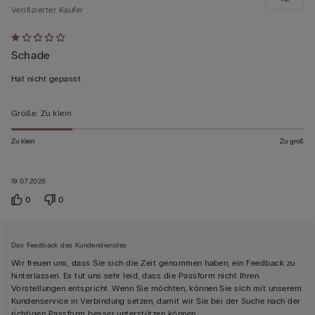
Verifizierter Käufer
Mit
Schade
1
von
Hat nicht gepasst
5
bewertet
Größe
:
Zu klein
Zu klein
Zu groß
19.07.2026
0
0
Das Feedback des Kundendienstes
Wir freuen uns, dass Sie sich die Zeit genommen haben, ein Feedback zu
hinterlassen. Es tut uns sehr leid, dass die Passform nicht Ihren
Vorstellungen entspricht. Wenn Sie möchten, können Sie sich mit unserem
Kundenservice in Verbindung setzen, damit wir Sie bei der Suche nach der
richtigen Passform besser unterstützen können.