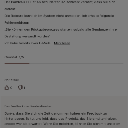
bewertet
Der Bandeau-BH ist an zwei Nähten so schlecht vernäht, dass sie sich
auflöst.
Die Retoure kann ich im System nicht anmelden. Ich erhalte folgende
Fehlermeldung:
„Sie können den Rückgabeprozess starten, sobald alle Sendungen Ihrer
Bestellung versandt wurden.“
…
Mehr lesen
Ich habe bereits zwei E-Mails
Qualität
:
1/5
02.07.2026
0
1
Das Feedback des Kundendienstes
Danke, dass Sie sich die Zeit genommen haben, ein Feedback zu
hinterlassen. Es tut uns leid, dass das Produkt, das Sie erhalten haben,
anders war als erwartet. Wenn Sie möchten, können Sie sich mit unserem