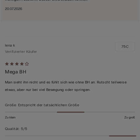
20.07.2026
lena k
75C
Verifizierter Käufer
Mit
Mega BH
4
von
Man sieht ihn nicht und es fühlt sich wie ohne BH an. Rutscht teilweise
5
etwas, aber nur bei viel Bewegung oder springen.
bewertet
Größe
:
Entspricht der tatsächlichen Größe
Zu klein
Zu groß
Qualität
:
5/5