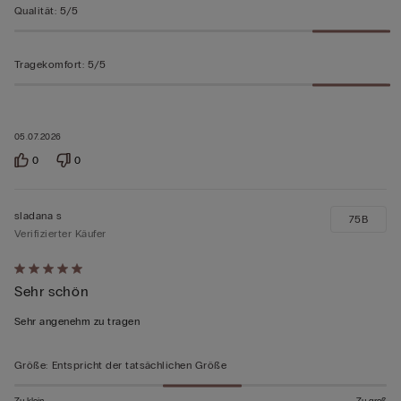
Qualität
:
5/5
Tragekomfort
:
5/5
05.07.2026
0
0
sladana s
75B
Verifizierter Käufer
Mit
Sehr schön
5
von
Sehr angenehm zu tragen
5
bewertet
Größe
:
Entspricht der tatsächlichen Größe