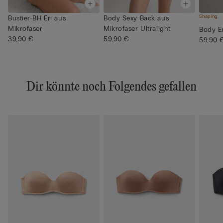
Shaping
Bustier-BH Eri aus
Body Sexy Back aus
Mikrofaser
Mikrofaser Ultralight
Body Er
39,90 €
59,90 €
59,90 
Dir könnte noch Folgendes gefallen