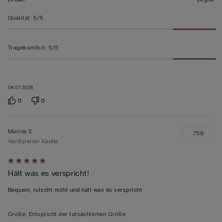
Zu klein
Zu groß
Qualität
:
5/5
Tragekomfort
:
5/5
04.07.2026
0
0
Marina S
75B
Verifizierter Käufer
Mit
Hält was es verspricht!
5
von
Bequem, rutscht nicht und hält was es verspricht
5
bewertet
Größe
:
Entspricht der tatsächlichen Größe