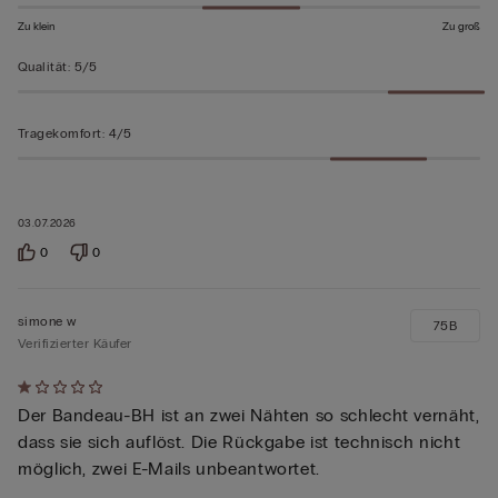
Zu klein
Zu groß
Qualität
:
5/5
Tragekomfort
:
4/5
03.07.2026
0
0
simone w
75B
Verifizierter Käufer
Mit
Der Bandeau-BH ist an zwei Nähten so schlecht vernäht,
1
dass sie sich auflöst. Die Rückgabe ist technisch nicht
von
möglich, zwei E-Mails unbeantwortet.
5