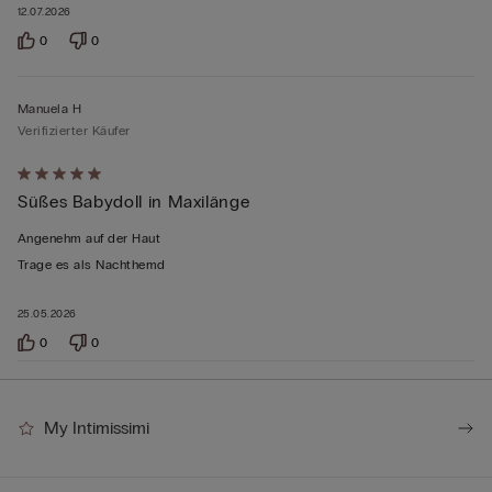
bewertet
12.07.2026
0
0
Manuela H
Verifizierter Käufer
Mit
Süßes Babydoll in Maxilänge
5
von
Angenehm auf der Haut
5
Trage es als Nachthemd
bewertet
25.05.2026
0
0
My Intimissimi