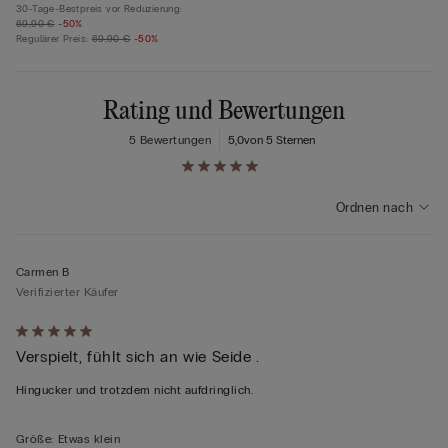
30-Tage-Bestpreis vor Reduzierung:
69,90 €
-50%
Regulärer Preis:
69,90 €
-50%
Rating und Bewertungen
5 Bewertungen
5,0
von 5 Sternen
Ordnen nach
Carmen B
Verifizierter Käufer
Mit
Verspielt, fühlt sich an wie Seide .
5
von
Hingucker und trotzdem nicht aufdringlich.
5
bewertet
Größe
:
Etwas klein