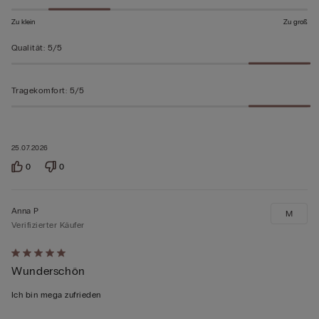
Zu klein
Zu groß
Qualität
:
5/5
Tragekomfort
:
5/5
25.07.2026
0
0
Anna P
M
Verifizierter Käufer
Mit
Wunderschön
5
von
Ich bin mega zufrieden
5