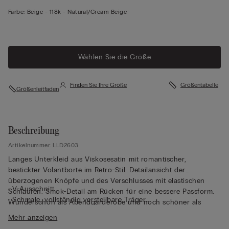
Farbe:
Beige -
118k - Natural/cream Beige
Wählen Sie die Größe
Finden Sie Ihre Größe
Größentabelle
Größenleitfaden
Beschreibung
Artikelnummer: LLD2603
Langes Unterkleid aus Viskosesatin mit romantischer,
bestickter Volantborte im Retro-Stil. Detailansicht der
überzogenen Knöpfe und des Verschlusses mit elastischen
• V-Ausschnitt
Schlaufen. Smok-Detail am Rücken für eine bessere Passform.
• Schmale, vollständig verstellbare Träger
Wunderschön als Abendgarderobe und noch schöner als
• Normale Passform
Kleid.
Mehr anzeigen
• Das Model ist 175 cm groß und trägt Größe 2 / S