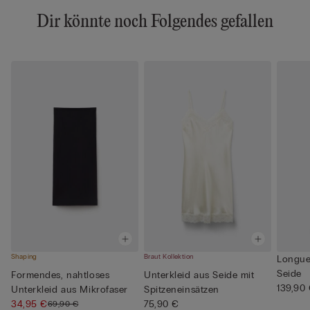
Dir könnte noch Folgendes gefallen
Shaping
Braut Kollektion
Longue
Seide
Formendes, nahtloses
Unterkleid aus Seide mit
139,90
Unterkleid aus Mikrofaser
Spitzeneinsätzen
34,95 €
75,90 €
69,90 €