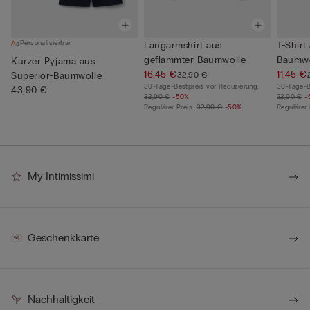
Personalisierbar
Langarmshirt aus
T-Shirt
geflammter Baumwolle
Baumwo
Kurzer Pyjama aus
16,45 €
11,45 €
32,90 €
Superior-Baumwolle
30-Tage-Bestpreis vor Reduzierung:
30-Tage-B
43,90 €
32,90 €
-50%
22,90 €
-
Regulärer Preis:
32,90 €
-50%
Regulärer 
My Intimissimi
Geschenkkarte
Nachhaltigkeit