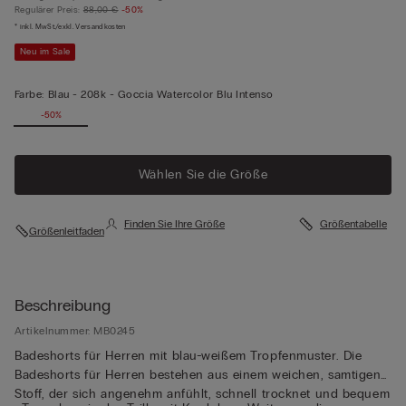
Regulärer Preis:
88,00 €
-50%
* inkl. MwSt./exkl. Versandkosten
Neu im Sale
Farbe:
Blau -
208k - Goccia Watercolor Blu Intenso
-50%
Wählen Sie die Größe
Finden Sie Ihre Größe
Größentabelle
Größenleitfaden
Beschreibung
Artikelnummer: MB0245
Badeshorts für Herren mit blau-weißem Tropfenmuster. Die
Badeshorts für Herren bestehen aus einem weichen, samtigen
Stoff, der sich angenehm anfühlt, schnell trocknet und bequem