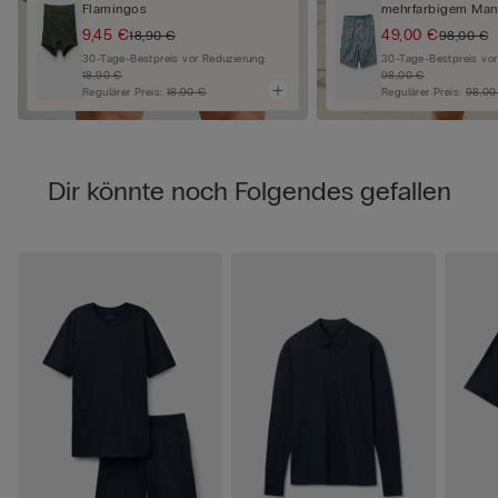
Flamingos
mehrfarbigem Mand
9,45 €
49,00 €
18,90 €
98,00 €
30-Tage-Bestpreis vor Reduzierung:
30-Tage-Bestpreis vor
18,90 €
98,00 €
Regulärer Preis:
18,90 €
Regulärer Preis:
98,00
Dir könnte noch Folgendes gefallen