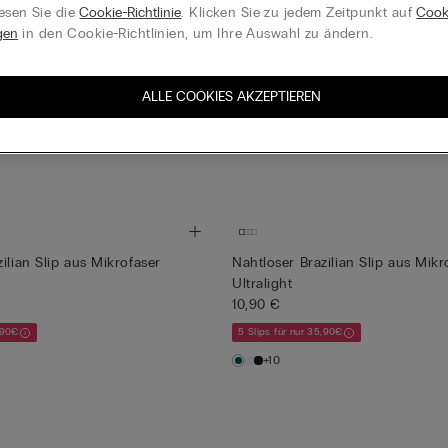
esen Sie die
Cookie-Richtlinie
. Klicken Sie zu jedem Zeitpunkt auf
Cook
gen
in den Cookie-Richtlinien, um Ihre Auswahl zu ändern.
Slip aus Baumwolle ohne Nähte
10,90 €
mwolle ohne Nähte
ALLE COOKIES AKZEPTIEREN
5 Slips für nur 35,90€
,90€
+9
ilian Slip aus Mikrofaser
Nahtloser Brazilian Slip aus Mikr
Ultralight
10,90 €
,90€
5 Slips für nur 35,90€
+10