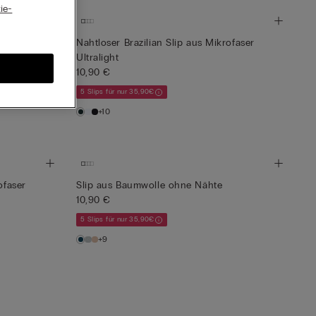
ie-
Nahtloser Brazilian Slip aus Mikrofaser
Ultralight
10,90 €
5 Slips für nur 35,90€
+10
ofaser
Slip aus Baumwolle ohne Nähte
10,90 €
5 Slips für nur 35,90€
+9