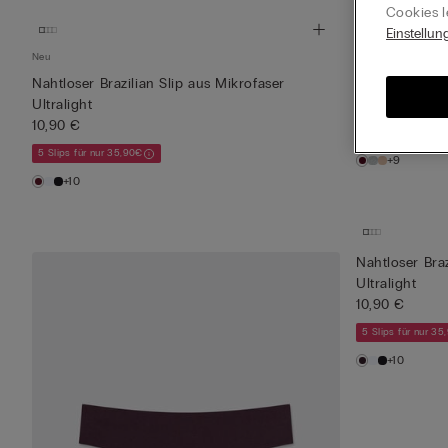
Cookies l
Einstellun
Neu
Neu
Nahtloser Brazilian Slip aus Mikrofaser
Slip aus Bau
Ultralight
10,90 €
10,90 €
5 Slips für nur 35
5 Slips für nur 35,90€
+9
+10
Nahtloser Braz
Ultralight
10,90 €
5 Slips für nur 35
+10