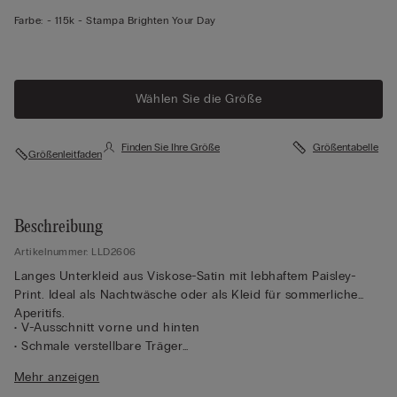
Farbe:
-
115k - Stampa Brighten Your Day
Wählen Sie die Größe
Finden Sie Ihre Größe
Größentabelle
Größenleitfaden
Beschreibung
Artikelnummer: LLD2606
Langes Unterkleid aus Viskose-Satin mit lebhaftem Paisley-
Print. Ideal als Nachtwäsche oder als Kleid für sommerliche
Aperitifs.
• V-Ausschnitt vorne und hinten
• Schmale verstellbare Träger
• Normale Passform
Mehr anzeigen
• Das Model ist 175 cm groß und trägt Größe 2 / S