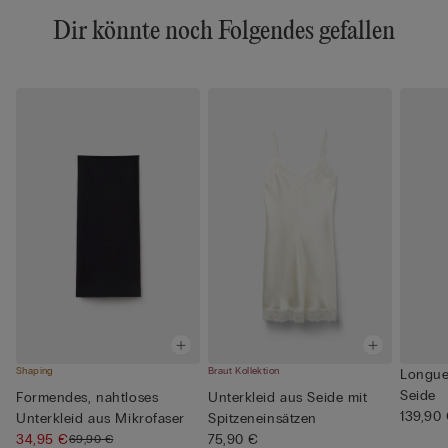
Dir könnte noch Folgendes gefallen
Shaping
Braut Kollektion
Longue
Seide
Formendes, nahtloses
Unterkleid aus Seide mit
139,90
Unterkleid aus Mikrofaser
Spitzeneinsätzen
34,95 €
75,90 €
69,90 €