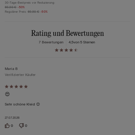
30-Tage-Bestpreis vor Reduzierung:
69,90 €
-50%
Regulärer Preis:
69,90 €
-50%
Rating und Bewertungen
7 Bewertungen
4,5
von 5 Sternen
Maria B
Verifizierter Käufer
Mit
😍
5
von
Sehr schöne Kleid 😊
5
bewertet
27.07.2026
0
0