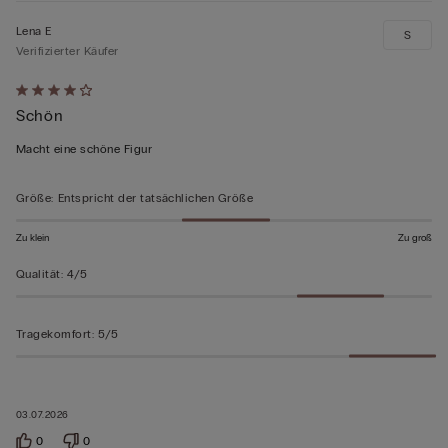
Lena E
S
Verifizierter Käufer
Mit
Schön
4
von
Macht eine schöne Figur
5
bewertet
Größe
:
Entspricht der tatsächlichen Größe
Zu klein
Zu groß
Qualität
:
4/5
Tragekomfort
:
5/5
03.07.2026
0
0