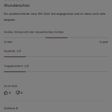
Mit
Wunderschön
5
von
Ein wunderschöner sexy BH. Sitzt wie angegossen und ist dazu noch sehr
5
bequem.
bewertet
Größe
:
Entspricht der tatsächlichen Größe
Zu klein
Zu groß
Qualität
:
1/5
Tragekomfort
:
1/5
25.05.2026
0
0
Stefanie B