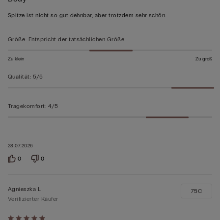
5
von
Spitze ist nicht so gut dehnbar, aber trotzdem sehr schön.
5
bewertet
Größe
:
Entspricht der tatsächlichen Größe
Zu klein
Zu groß
Qualität
:
5/5
Tragekomfort
:
4/5
28.07.2026
0
0
Agnieszka L
75C
Verifizierter Käufer