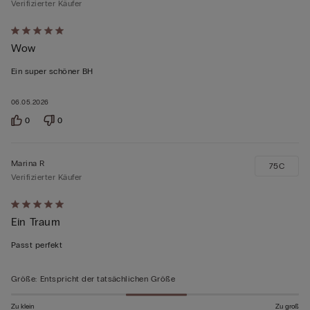
Verifizierter Käufer
Mit
Wow
5
von
Ein super schöner BH
5
bewertet
06.05.2026
0
0
Marina R
75C
Verifizierter Käufer
Mit
Ein Traum
5
von
Passt perfekt
5
bewertet
Größe
:
Entspricht der tatsächlichen Größe
Zu klein
Zu groß