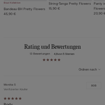
Braut Kollektion
String-Tanga Pretty Flowers
Panty i
15,90 €
Flower
Bandeau-BH Pretty Flowers
20,90 
45,90 €
Rating und Bewertungen
13 Bewertungen
4,8
von 5 Sternen
Ordnen nach
Monika S
80B
Verifizierter Käufer
Mit
Body