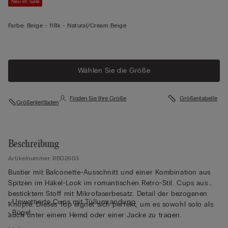
Neu im Sale
Farbe:
Beige -
118k - Natural/cream Beige
Wählen Sie die Größe
Finden Sie Ihre Größe
Größentabelle
Größenleitfaden
Beschreibung
Artikelnummer: RBD2603
Bustier mit Balconette-Ausschnitt und einer Kombination aus
Spitzen im Häkel-Look im romantischen Retro-Stil. Cups aus
besticktem Stoff mit Mikrofaserbesatz. Detail der bezogenen
• Unwattierte Cups mit Tüllumrandung
Knöpfe. Dieses Top eignet sich perfekt, um es sowohl solo als
• Bügel
auch unter einem Hemd oder einer Jacke zu tragen.
• Seitenstäbchen