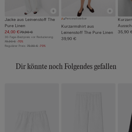
Personalisierbar
Jacke aus Leinenstoff The
Kurzarm
Pure Linen
Aussch
Kurzarmshirt aus
24,00 €
Pure ...
35,90 
79,90 €
Leinenstoff The Pure Linen
30-Tage-Bestpreis vor Reduzierung:
39,90 €
79,90 €
-70%
Regulärer Preis:
79,90 €
-70%
Dir könnte noch Folgendes gefallen