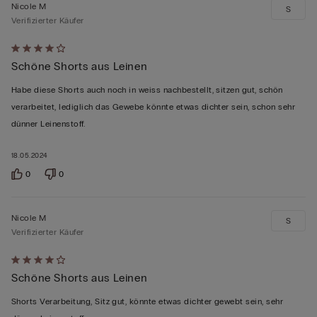
Nicole M
S
Verifizierter Käufer
Mit
Schöne Shorts aus Leinen
4
von
Habe diese Shorts auch noch in weiss nachbestellt, sitzen gut, schön
5
verarbeitet, lediglich das Gewebe könnte etwas dichter sein, schon sehr
bewertet
dünner Leinenstoff.
18.05.2024
0
0
Nicole M
S
Verifizierter Käufer
Mit
Schöne Shorts aus Leinen
4
von
Shorts Verarbeitung, Sitz gut, könnte etwas dichter gewebt sein, sehr
5