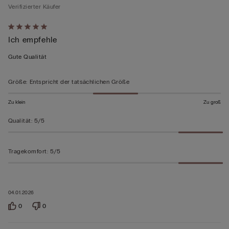
Verifizierter Käufer
Mit
Ich empfehle
5
von
Gute Qualität
5
bewertet
Größe
:
Entspricht der tatsächlichen Größe
Zu klein
Zu groß
Qualität
:
5/5
Tragekomfort
:
5/5
04.01.2026
0
0