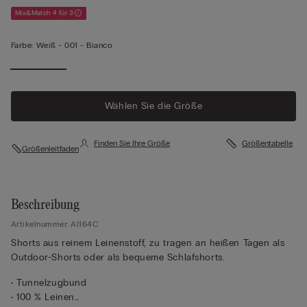
Mix&Match 4 für 3
Farbe:
Weiß -
001 - Bianco
Wählen Sie die Größe
Finden Sie Ihre Größe
Größentabelle
Größenleitfaden
Beschreibung
Artikelnummer: AI164C
Shorts aus reinem Leinenstoff, zu tragen an heißen Tagen als
Outdoor-Shorts oder als bequeme Schlafshorts.
• Tunnelzugbund
• 100 % Leinen