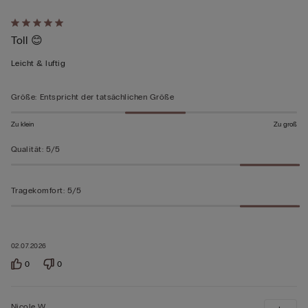
Mit
Toll 😊
5
von
Leicht & luftig
5
bewertet
Größe
:
Entspricht der tatsächlichen Größe
Zu klein
Zu groß
Qualität
:
5/5
Tragekomfort
:
5/5
02.07.2026
0
0
Nicole W