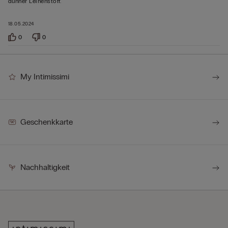
dünner Leinenstoff.
bewertet
18.05.2024
0
0
My Intimissimi
Geschenkkarte
Nachhaltigkeit