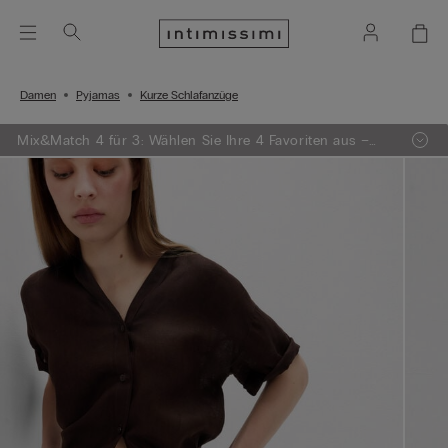
Damen
Pyjamas
Kurze Schlafanzüge
Mix&Match 4 für 3: Wählen Sie Ihre 4 Favoriten aus –
egal ob Strickwaren, Pyjamas oder Dessous – und
zahlen Sie nur 3!