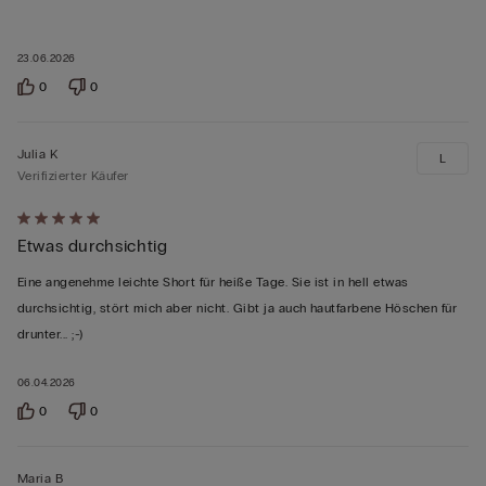
23.06.2026
0
0
Julia K
L
Verifizierter Käufer
Mit
Etwas durchsichtig
5
von
Eine angenehme leichte Short für heiße Tage. Sie ist in hell etwas
5
durchsichtig, stört mich aber nicht. Gibt ja auch hautfarbene Höschen für
bewertet
drunter... ;-)
06.04.2026
0
0
Maria B