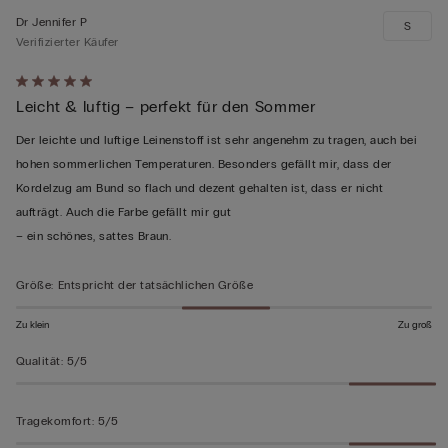
Dr Jennifer P
S
Verifizierter Käufer
Mit
Leicht & luftig – perfekt für den Sommer
5
von
Der leichte und luftige Leinenstoff ist sehr angenehm zu tragen, auch bei
5
hohen sommerlichen Temperaturen. Besonders gefällt mir, dass der
bewertet
Kordelzug am Bund so flach und dezent gehalten ist, dass er nicht
aufträgt. Auch die Farbe gefällt mir gut
– ein schönes, sattes Braun.
Größe
:
Entspricht der tatsächlichen Größe
Zu klein
Zu groß
Qualität
:
5/5
Tragekomfort
:
5/5