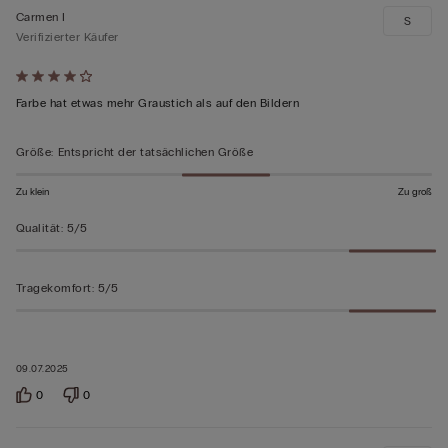
Carmen I
S
Verifizierter Käufer
Mit
4
Farbe hat etwas mehr Graustich als auf den Bildern
von
5
Größe
:
Entspricht der tatsächlichen Größe
bewertet
Zu klein
Zu groß
Qualität
:
5/5
Tragekomfort
:
5/5
09.07.2025
0
0