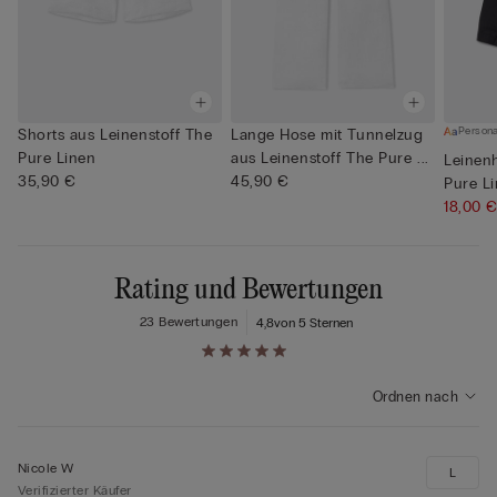
Persona
Shorts aus Leinenstoff The
Lange Hose mit Tunnelzug
Pure Linen
aus Leinenstoff The Pure ...
Leinen
35,90 €
45,90 €
Pure L
18,00 
Rating und Bewertungen
23 Bewertungen
4,8
von 5 Sternen
Ordnen nach
Nicole W
L
Verifizierter Käufer