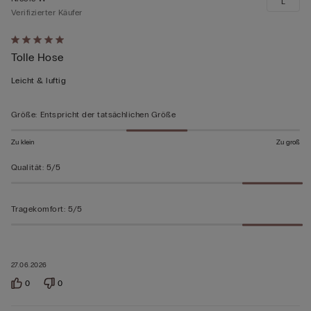
L
Verifizierter Käufer
Mit
Tolle Hose
5
von
Leicht & luftig
5
bewertet
Größe
:
Entspricht der tatsächlichen Größe
Zu klein
Zu groß
Qualität
:
5/5
Tragekomfort
:
5/5
27.06.2026
0
0