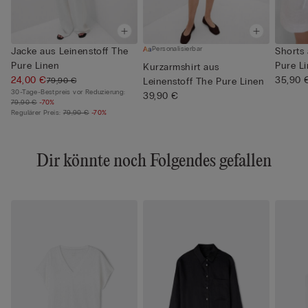
Personalisierbar
Jacke aus Leinenstoff The
Shorts 
Pure Linen
Pure L
Kurzarmshirt aus
24,00 €
35,90 
79,90 €
Leinenstoff The Pure Linen
30-Tage-Bestpreis vor Reduzierung:
39,90 €
79,90 €
-70%
Regulärer Preis:
79,90 €
-70%
Dir könnte noch Folgendes gefallen