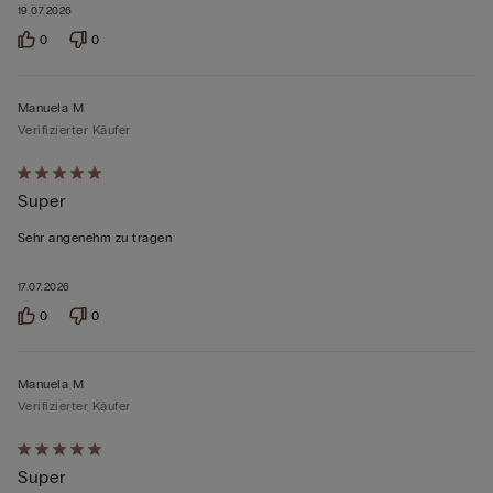
19.07.2026
0
0
Manuela M
Verifizierter Käufer
Mit
Super
5
von
Sehr angenehm zu tragen
5
bewertet
17.07.2026
0
0
Manuela M
Verifizierter Käufer
Mit
Super
5