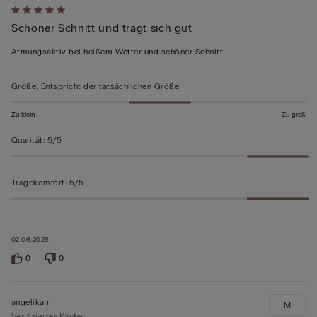
Mit
Schöner Schnitt und trägt sich gut
5
von
Atmungsaktiv bei heißem Wetter und schöner Schnitt
5
bewertet
Größe
:
Entspricht der tatsächlichen Größe
Zu klein
Zu groß
Qualität
:
5/5
Tragekomfort
:
5/5
02.06.2026
0
0
angelika r
M
Verifizierter Käufer