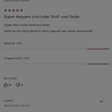
Verifizierter Käufer
Mit
Super bequem und toller Stoff und Farbe
5
von
Super Shirt toller Stoff und Farbe.
5
Hätte es mir noch gerne in weiss gekauft war leider ausverkauft
bewertet
Qualität
:
5/5
Tragekomfort
:
5/5
28.07.2026
0
0
Liane L
M
Verifizierter Käufer