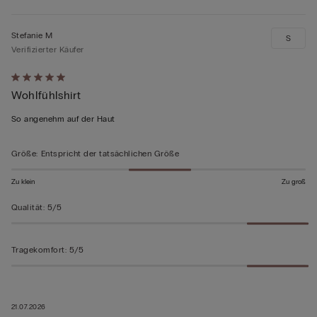
Stefanie M
S
Verifizierter Käufer
Mit
Wohlfühlshirt
5
von
So angenehm auf der Haut
5
bewertet
Größe
:
Entspricht der tatsächlichen Größe
Zu klein
Zu groß
Qualität
:
5/5
Tragekomfort
:
5/5
21.07.2026