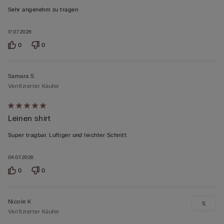
von
Sehr angenehm zu tragen
5
bewertet
17.07.2026
0
0
Samara S
Verifizierter Käufer
Mit
Leinen shirt
5
von
Super tragbar. Luftiger und leichter Schnitt.
5
bewertet
04.07.2026
0
0
Nicole K
S
Verifizierter Käufer