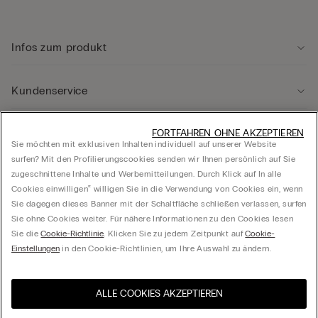
Infos zum produkt
Kundenservice
FORTFAHREN OHNE AKZEPTIEREN
Rechtliche Hinweise
Sie möchten mit exklusiven Inhalten individuell auf unserer Website
surfen? Mit den Profilierungscookies senden wir Ihnen persönlich auf Sie
zugeschnittene Inhalte und Werbemitteilungen. Durch Klick auf In alle
Unternehmen
Cookies einwilligen‟ willigen Sie in die Verwendung von Cookies ein, wenn
Sie dagegen dieses Banner mit der Schaltfläche schließen verlassen, surfen
Sie ohne Cookies weiter. Für nähere Informationen zu den Cookies lesen
Sie die
Cookie-Richtlinie
. Klicken Sie zu jedem Zeitpunkt auf
Cookie-
© Calzedonia Germany GmbH, Kesselstraße 5-7, 40221 Düsseldorf, USt-IdNr.:
Einstellungen
in den Cookie-Richtlinien, um Ihre Auswahl zu ändern.
DE276699958, Amtsgericht Düsseldorf HRB 69648
ALLE COOKIES AKZEPTIEREN
Wählen Sie die Größe
Besuchen Sie den E-Shop
United States
Ihres Landes
Deutschland
Deutsch