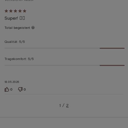
Mit
Super! 👍🏻
5
von
Total begeistert 🤩
5
bewertet
Qualität
:
5/5
Tragekomfort
:
5/5
18.05.2026
0
0
1
2