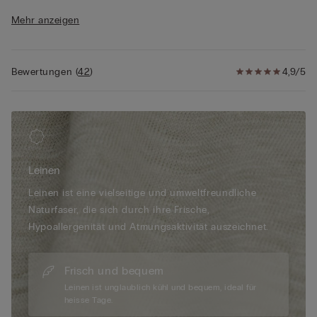
• 100 % Leinen
Mehr anzeigen
• Weich fallende Passform
• Das Model ist 175 cm groß und trägt Größe S
Bewertungen
(
42
)
4,9/5
Leinen
Leinen ist eine vielseitige und umweltfreundliche
Naturfaser, die sich durch ihre Frische,
Hypoallergenität und Atmungsaktivität auszeichnet.
Frisch und bequem
Leinen ist unglaublich kühl und bequem, ideal für
heisse Tage.