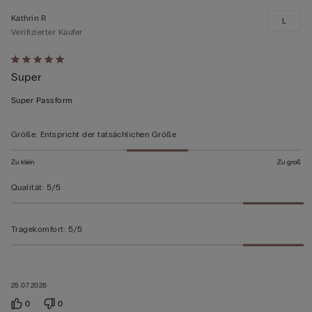
Kathrin R
L
Verifizierter Käufer
Mit
Super
5
von
Super Passform
5
bewertet
Größe
:
Entspricht der tatsächlichen Größe
Zu klein
Zu groß
Qualität
:
5/5
Tragekomfort
:
5/5
25.07.2026
0
0