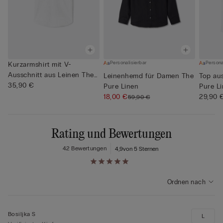
Personalisierbar
Persona
Kurzarmshirt mit V-
Ausschnitt aus Leinen The
Leinenhemd für Damen The
Top aus
Pure ...
35,90 €
Pure Linen
Pure L
18,00 €
29,90 
59,90 €
Rating und Bewertungen
42 Bewertungen
4,9
von 5 Sternen
Ordnen nach
Bosiljka S
L