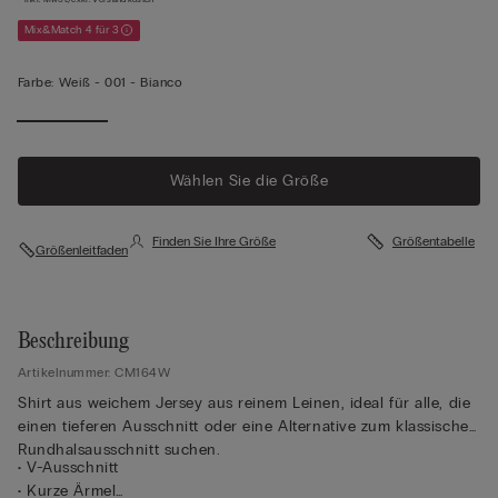
Mix&Match 4 für 3
Farbe:
Weiß -
001 - Bianco
Wählen Sie die Größe
Finden Sie Ihre Größe
Größentabelle
Größenleitfaden
Beschreibung
Artikelnummer: CM164W
Shirt aus weichem Jersey aus reinem Leinen, ideal für alle, die
einen tieferen Ausschnitt oder eine Alternative zum klassischen
Rundhalsausschnitt suchen.
• V-Ausschnitt
• Kurze Ärmel