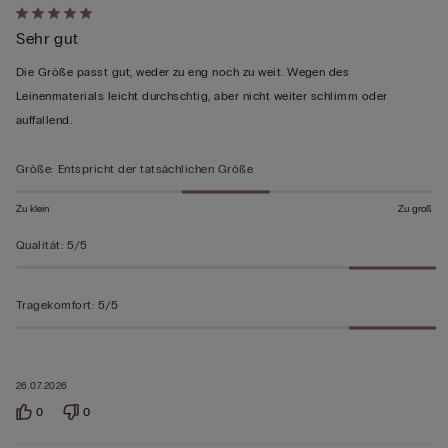
Mit
Sehr gut
5
von
Die Größe passt gut, weder zu eng noch zu weit. Wegen des
5
Leinenmaterials leicht durchschtig, aber nicht weiter schlimm oder
bewertet
auffallend.
Größe
:
Entspricht der tatsächlichen Größe
Zu klein
Zu groß
Qualität
:
5/5
Tragekomfort
:
5/5
26.07.2026
0
0