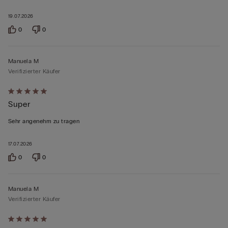
19.07.2026
0
0
Manuela M
Verifizierter Käufer
Mit
Super
5
von
Sehr angenehm zu tragen
5
bewertet
17.07.2026
0
0
Manuela M
Verifizierter Käufer
Mit