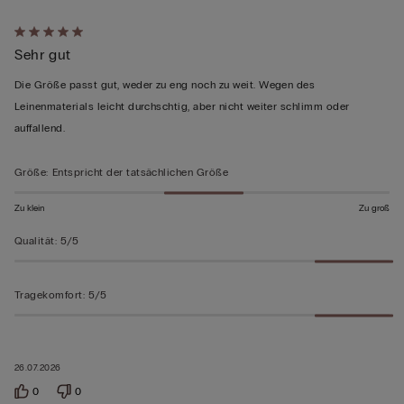
Mit
Sehr gut
5
von
Die Größe passt gut, weder zu eng noch zu weit. Wegen des
5
Leinenmaterials leicht durchschtig, aber nicht weiter schlimm oder
bewertet
auffallend.
Größe
:
Entspricht der tatsächlichen Größe
Zu klein
Zu groß
Qualität
:
5/5
Tragekomfort
:
5/5
26.07.2026
0
0