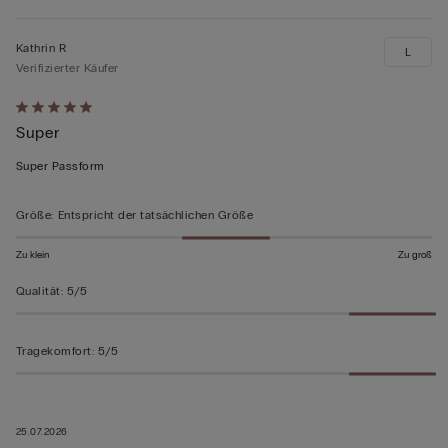
Kathrin R
L
Verifizierter Käufer
Mit
Super
5
von
Super Passform
5
bewertet
Größe
:
Entspricht der tatsächlichen Größe
Zu klein
Zu groß
Qualität
:
5/5
Tragekomfort
:
5/5
25.07.2026