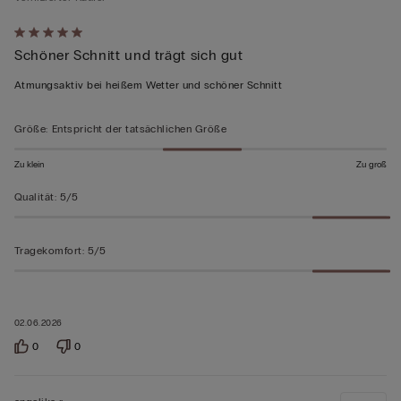
Mit
Schöner Schnitt und trägt sich gut
5
von
Atmungsaktiv bei heißem Wetter und schöner Schnitt
5
bewertet
Größe
:
Entspricht der tatsächlichen Größe
Zu klein
Zu groß
Qualität
:
5/5
Tragekomfort
:
5/5
02.06.2026
0
0