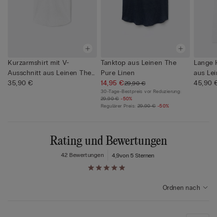
Kurzarmshirt mit V-
Tanktop aus Leinen The
Lange 
Ausschnitt aus Leinen The
Pure Linen
aus Lei
Pure ...
35,90 €
14,95 €
45,90 
29,90 €
30-Tage-Bestpreis vor Reduzierung:
29,90 €
-50%
Regulärer Preis:
29,90 €
-50%
Rating und Bewertungen
42 Bewertungen
4,9
von 5 Sternen
Ordnen nach