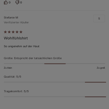
0
0
Stefanie M
S
Verifizierter Käufer
Mit
Wohlfühlshirt
5
von
So angenehm auf der Haut
5
bewertet
Größe
:
Entspricht der tatsächlichen Größe
Zu klein
Zu groß
Qualität
:
5/5
Tragekomfort
:
5/5