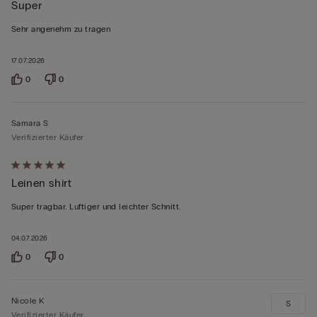
Super
5
von
Sehr angenehm zu tragen
5
bewertet
17.07.2026
0
0
Samara S
Verifizierter Käufer
Mit
Leinen shirt
5
von
Super tragbar. Luftiger und leichter Schnitt.
5
bewertet
04.07.2026
0
0
Nicole K
S
Verifizierter Käufer