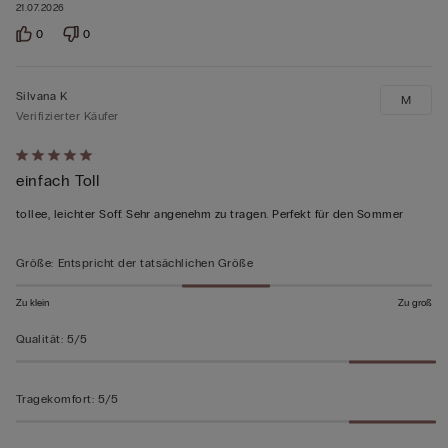
21.07.2026
0
0
Silvana K
M
Verifizierter Käufer
Mit
einfach Toll
5
von
tollee, leichter Soff. Sehr angenehm zu tragen. Perfekt für den Sommer
5
bewertet
Größe
:
Entspricht der tatsächlichen Größe
Zu klein
Zu groß
Qualität
:
5/5
Tragekomfort
:
5/5