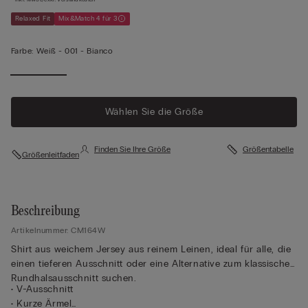
Relaxed Fit
Mix&Match 4 für 3
Farbe:
Weiß -
001 - Bianco
Wählen Sie die Größe
Finden Sie Ihre Größe
Größentabelle
Größenleitfaden
Beschreibung
Artikelnummer: CM164W
Shirt aus weichem Jersey aus reinem Leinen, ideal für alle, die
einen tieferen Ausschnitt oder eine Alternative zum klassischen
Rundhalsausschnitt suchen.
• V-Ausschnitt
• Kurze Ärmel