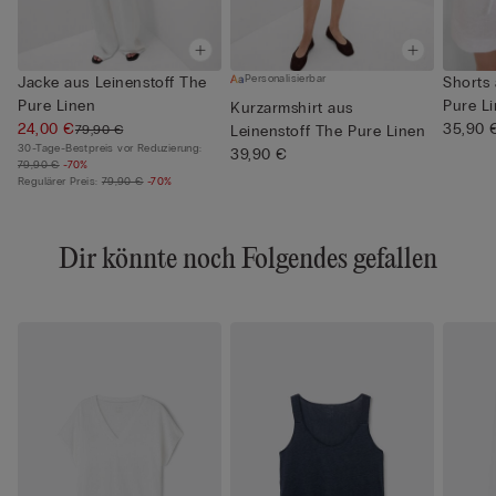
Personalisierbar
Jacke aus Leinenstoff The
Shorts 
Pure Linen
Pure L
Kurzarmshirt aus
24,00 €
35,90 
79,90 €
Leinenstoff The Pure Linen
30-Tage-Bestpreis vor Reduzierung:
39,90 €
79,90 €
-70%
Regulärer Preis:
79,90 €
-70%
Dir könnte noch Folgendes gefallen