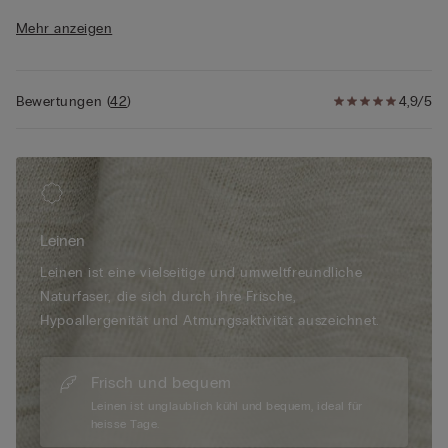
• 100 % Leinen
Mehr anzeigen
• Weich fallende Passform
• Das Model ist 175 cm groß und trägt Größe S
Bewertungen
(
42
)
4,9/5
Leinen
Leinen ist eine vielseitige und umweltfreundliche
Naturfaser, die sich durch ihre Frische,
Hypoallergenität und Atmungsaktivität auszeichnet.
Frisch und bequem
Leinen ist unglaublich kühl und bequem, ideal für
heisse Tage.