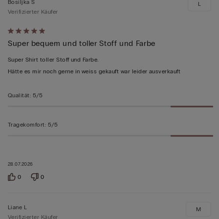
Bosiljka S
L
Verifizierter Käufer
Mit
Super bequem und toller Stoff und Farbe
5
von
Super Shirt toller Stoff und Farbe.
5
Hätte es mir noch gerne in weiss gekauft war leider ausverkauft
bewertet
Qualität
:
5/5
Tragekomfort
:
5/5
28.07.2026
0
0
Liane L
M
Verifizierter Käufer