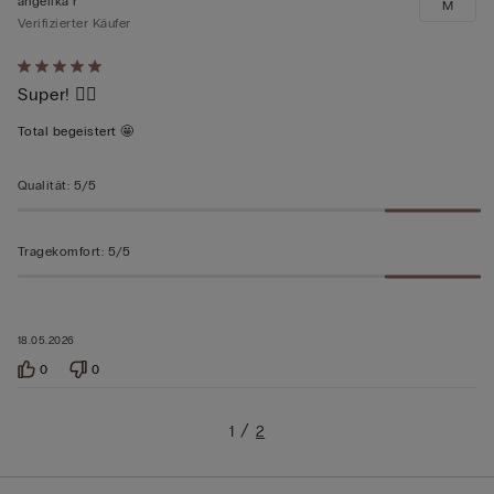
angelika r
M
Verifizierter Käufer
Mit
Super! 👍🏻
5
von
Total begeistert 🤩
5
bewertet
Qualität
:
5/5
Tragekomfort
:
5/5
18.05.2026
0
0
1
2