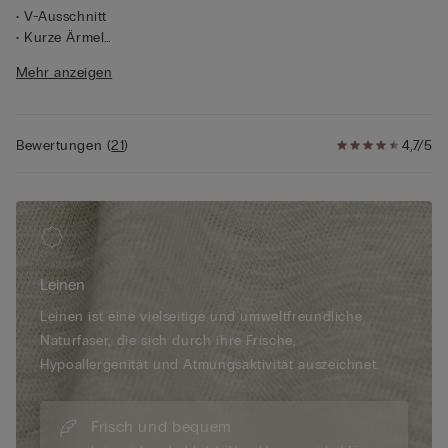
• V-Ausschnitt
• Kurze Ärmel
• 100 % Leinen
Mehr anzeigen
• Normale Passform
• Das Model ist 175 cm groß und trägt Größe S
Bewertungen
(
21
)
4,7/5
Leinen
Leinen ist eine vielseitige und umweltfreundliche
Naturfaser, die sich durch ihre Frische,
Hypoallergenität und Atmungsaktivität auszeichnet.
Frisch und bequem