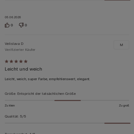
05.06.2026
0
0
Velislava D
M
Verifizierter Käufer
Mit
Leicht und weich
5
von
Leicht, weich, super Farbe, empfehlenswert, elegant.
5
bewertet
Größe
:
Entspricht der tatsächlichen Größe
Zu klein
Zu groß
Qualität
:
5/5