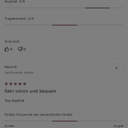
Qualität
:
4/5
Tragekomfort
:
3/5
22.06.2025
0
0
Maria B
S
Verifizierter Käufer
Mit
Sehr schön und bequem
5
von
Top Qualität
5
bewertet
Größe
:
Entspricht der tatsächlichen Größe
Zu klein
Zu groß