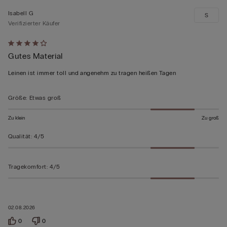
Isabell G
S
Verifizierter Käufer
Mit
Gutes Material
4
von
Leinen ist immer toll und angenehm zu tragen heißen Tagen
5
bewertet
Größe
:
Etwas groß
Zu klein
Zu groß
Qualität
:
4/5
Tragekomfort
:
4/5
02.08.2026
0
0