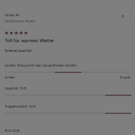
Ulrike W
S
Verifizierter Käufer
Mit
Toll für warmes Wetter
5
von
Schöne Qualität
5
bewertet
Größe
:
Entspricht der tatsächlichen Größe
Zu klein
Zu groß
Qualität
:
5/5
Tragekomfort
:
5/5
19.07.2026