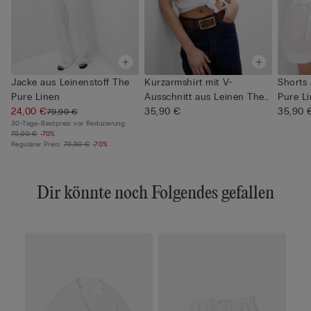
Jacke aus Leinenstoff The
Kurzarmshirt mit V-
Shorts 
Pure Linen
Ausschnitt aus Leinen The
Pure L
24,00 €
Pure ...
35,90 €
35,90 
79,90 €
30-Tage-Bestpreis vor Reduzierung:
79,90 €
-70%
Regulärer Preis:
79,90 €
-70%
Dir könnte noch Folgendes gefallen