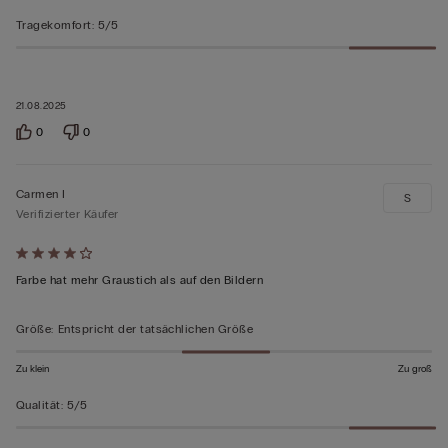
Tragekomfort
:
5/5
21.08.2025
0
0
Carmen I
S
Verifizierter Käufer
Mit
4
Farbe hat mehr Graustich als auf den Bildern
von
5
Größe
:
Entspricht der tatsächlichen Größe
bewertet
Zu klein
Zu groß
Qualität
:
5/5