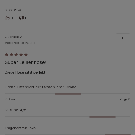
05.06.2026
0
0
Gabriele Z
L
Verifizierter Käufer
Mit
Super Leinenhose!
5
von
Diese Hose sitzt perfekt.
5
bewertet
Größe
:
Entspricht der tatsächlichen Größe
Zu klein
Zu groß
Qualität
:
4/5
Tragekomfort
:
5/5