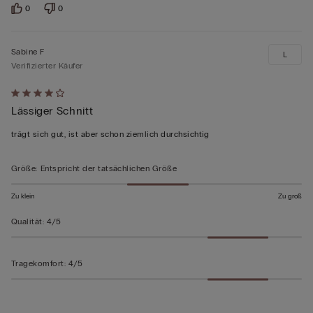
0
0
Sabine F
L
Verifizierter Käufer
Mit
Lässiger Schnitt
4
von
trägt sich gut, ist aber schon ziemlich durchsichtig
5
bewertet
Größe
:
Entspricht der tatsächlichen Größe
Zu klein
Zu groß
Qualität
:
4/5
Tragekomfort
:
4/5