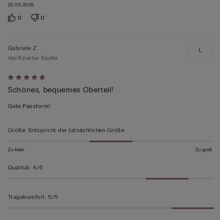
20.06.2026
0
0
Gabriele Z
L
Verifizierter Käufer
Mit
Schönes, bequemes Oberteil!
5
von
Gute Passform!
5
bewertet
Größe
:
Entspricht der tatsächlichen Größe
Zu klein
Zu groß
Qualität
:
4/5
Tragekomfort
:
5/5