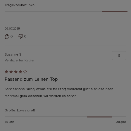
Tragekomfort
:
5/5
09.07.2025
0
0
Susanne S
S
Verifizierter Käufer
Mit
Passend zum Leinen Top
4
von
Sehr schöne Farbe, etwas steifer Stoff, vielleicht gibt sich das nach
5
mehrmaligem waschen, wir werden es sehen
bewertet
Größe
:
Etwas groß
Zu klein
Zu groß