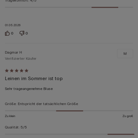
Tragekomfort
:
4/5
01.05.2026
0
0
Dagmar H
M
Verifizierter Käufer
Mit
Leinen im Sommer ist top
5
von
Sehr trageangenehme Bluse
5
bewertet
Größe
:
Entspricht der tatsächlichen Größe
Zu klein
Zu groß
Qualität
:
5/5