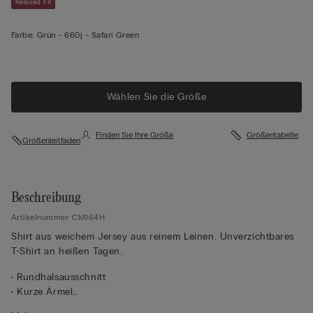
Relaxed Fit
Farbe:
Grün -
660j - Safari Green
Wählen Sie die Größe
Finden Sie Ihre Größe
Größentabelle
Größenleitfaden
Beschreibung
Artikelnummer: CM164H
Shirt aus weichem Jersey aus reinem Leinen. Unverzichtbares
T-Shirt an heißen Tagen.
• Rundhalsausschnitt
• Kurze Ärmel
• 100 % Leinen