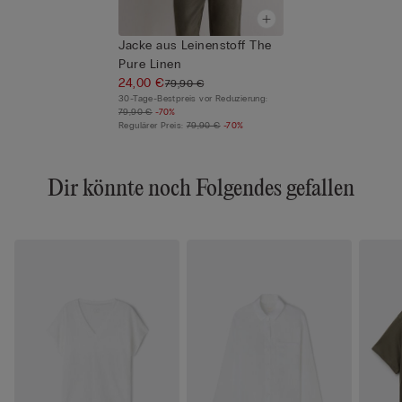
Jacke aus Leinenstoff The
Pure Linen
24,00 €
79,90 €
30-Tage-Bestpreis vor Reduzierung:
79,90 €
-70%
Regulärer Preis:
79,90 €
-70%
Dir könnte noch Folgendes gefallen