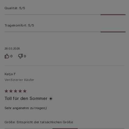
Qualität
:
5/5
Tragekomfort
:
5/5
26.03.2026
0
0
Katja F
Verifizierter Käufer
Mit
Toll für den Sommer ☀️
5
von
Sehr angenehm zu tragen;)
5
bewertet
Größe
:
Entspricht der tatsächlichen Größe