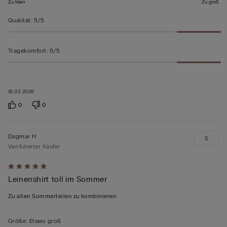
Zu klein
Zu groß
Qualität
:
5/5
Tragekomfort
:
5/5
18.03.2026
0
0
Dagmar H
S
Verifizierter Käufer
Mit
Leinenshirt toll im Sommer
5
von
Zu allen Sommerteilen zu kombinieren
5
bewertet
Größe
:
Etwas groß