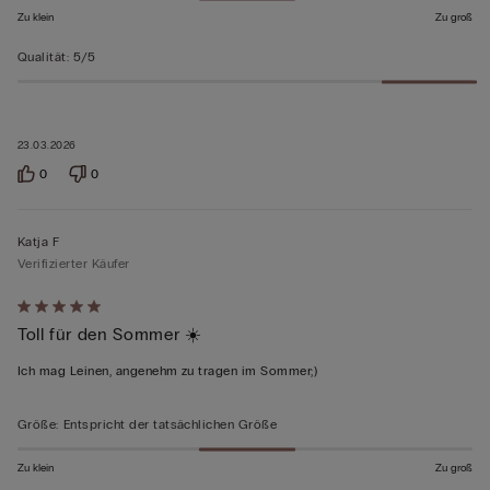
Zu klein
Zu groß
Qualität
:
5/5
23.03.2026
0
0
Katja F
Verifizierter Käufer
Mit
Toll für den Sommer ☀️
5
von
Ich mag Leinen, angenehm zu tragen im Sommer;)
5
bewertet
Größe
:
Entspricht der tatsächlichen Größe
Zu klein
Zu groß