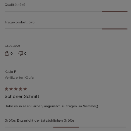
Qualität
:
5/5
Tragekomfort
:
5/5
23.03.2026
0
0
Katja F
Verifizierter Käufer
Mit
Schöner Schnitt
5
von
Habe es in allen Farben, angenehm zu tragen im Sommer;)
5
bewertet
Größe
:
Entspricht der tatsächlichen Größe