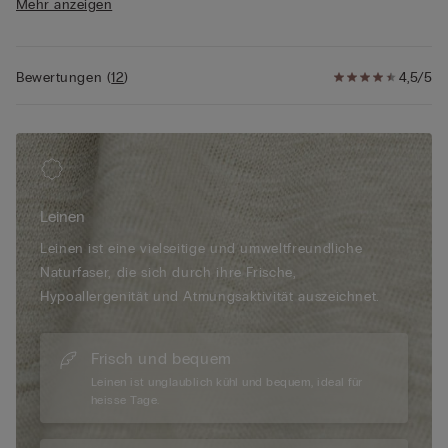
Mehr anzeigen
• Weich fallende Passform
• Das Model ist 175 cm groß und trägt Größe S
Bewertungen
(
12
)
4,5/5
Leinen
Leinen ist eine vielseitige und umweltfreundliche
Naturfaser, die sich durch ihre Frische,
Hypoallergenität und Atmungsaktivität auszeichnet.
Frisch und bequem
Leinen ist unglaublich kühl und bequem, ideal für
heisse Tage.