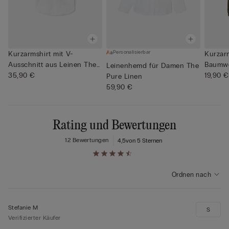
Personalisierbar
Kurzarmshirt mit V-
Kurzarm
Ausschnitt aus Leinen The
Baumwo
Leinenhemd für Damen The
Pure ...
35,90 €
19,90 €
Pure Linen
59,90 €
Rating und Bewertungen
12 Bewertungen
4,5
von 5 Sternen
Ordnen nach
Stefanie M
S
Verifizierter Käufer