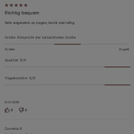
Mit
Richtig bequem
5
von
Sehr angenehm zu tragen, leicht und luftig
5
bewertet
Größe
:
Entspricht der tatsächlichen Größe
Zu klein
Zu groß
Qualität
:
5/5
Tragekomfort
:
5/5
21.07.2026
0
0
Cornelia R