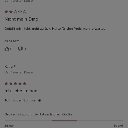
Verifizierter Käufer
Mit
Nicht mein Ding
2
von
Gefällt mir nicht, geht zurück. Hatte für den Preis mehr erwartet.
5
bewertet
09.07.2026
0
0
Katja F
Verifizierter Käufer
Mit
Ich liebe Leinen
5
von
Toll für den Sommer ☀️
5
bewertet
Größe
:
Entspricht der tatsächlichen Größe
Zu klein
Zu groß