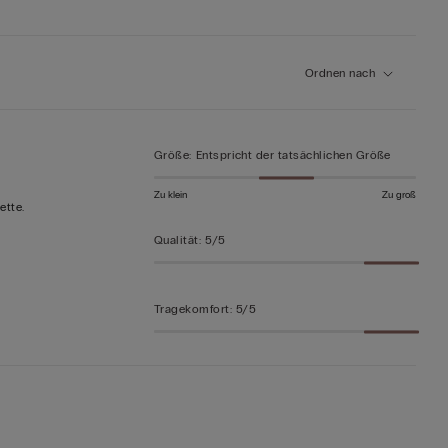
Ordnen nach
Größe
:
Entspricht der tatsächlichen Größe
Zu klein
Zu groß
ette.
Qualität
:
5/5
Tragekomfort
:
5/5