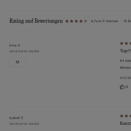
Rating und Bewertungen
4,7
von 5 Sternen
10 B
Mit
Irina G
Top!!
5
Verifizierter Käufer
von
Ist su
M
5
Würde 
bewer
27.07.2
0
Mit
Isabell E
Basi
4
Verifizierter Käufer