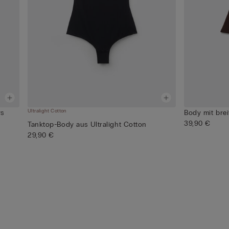
Ultralight Cotton
rs
Body mit bre
39,90 €
Tanktop-Body aus Ultralight Cotton
29,90 €