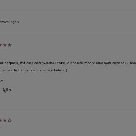
ewertungen
!
per bequem, hat eine sehr weiche Stoffqualität und macht eine sehr schöne Silhou
das am liebsten in allen Farben haben :)
tet
026
0
c