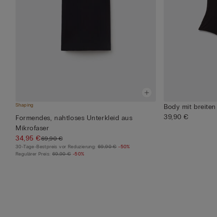
Shaping
Body mit breite
39,90 €
Formendes, nahtloses Unterkleid aus
Mikrofaser
34,95 €
69,90 €
30-Tage-Bestpreis vor Reduzierung:
69,90 €
-50%
Regulärer Preis:
69,90 €
-50%