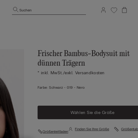
Suchen
Frischer Bambus-Bodysuit mit
dünnen Trägern
* inkl. MwSt./exkl. Versandkosten
Farbe:
Schwarz -
019 - Nero
Wählen Sie die Größe
Finden Sie Ihre Größe
Größentab
Größenleitfaden