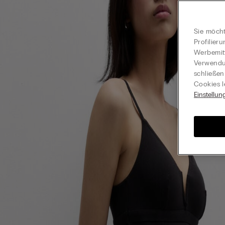
Sie möcht
Profilier
Werbemitt
Verwendun
schließen
Cookies l
Einstellun