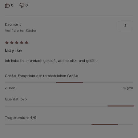
0
0
Dagmar J
3
Verifizierter Käufer
Mit
ladylike
5
von
ich habe ihn mehrfach gekauft, weil er sitzt und gefällt
5
bewertet
Größe
:
Entspricht der tatsächlichen Größe
Zu klein
Zu groß
Qualität
:
5/5
Tragekomfort
:
4/5