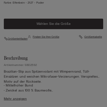
Farbe:
Elfenbein -
2127 - Puder
Wählen Sie die Größe
Finden Sie Ihre Größe
Größentabelle
Größenleitfaden
Beschreibung
Artikelnummer: SBD2592
Brazilian-Slip aus Spitzenvolant mit Wimpernrand, Tüll-
Einsätzen und weichen Mikrofaser-Verzierungen. Verspieltes
Motiv auf der Rückseite.
• Mittelhoher Bund
• Zwickel aus 100 % Baumwolle
• Eng anliegende Passform
Mehr anzeigen
• Das Model ist 1,75 m groß und trägt Größe 2 / S