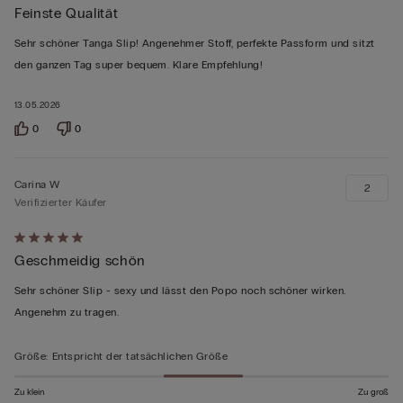
Feinste Qualität
5
von
Sehr schöner Tanga Slip! Angenehmer Stoff, perfekte Passform und sitzt
5
den ganzen Tag super bequem. Klare Empfehlung!
bewertet
13.05.2026
0
0
Carina W
2
Verifizierter Käufer
Mit
Geschmeidig schön
5
von
Sehr schöner Slip - sexy und lässt den Popo noch schöner wirken.
5
Angenehm zu tragen.
bewertet
Größe
:
Entspricht der tatsächlichen Größe
Zu klein
Zu groß