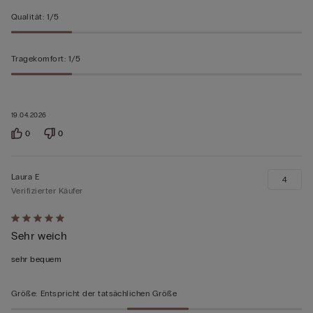
Qualität
:
1/5
Tragekomfort
:
1/5
19.04.2026
0
0
Laura E
4
Verifizierter Käufer
Mit
Sehr weich
5
von
sehr bequem
5
bewertet
Größe
:
Entspricht der tatsächlichen Größe