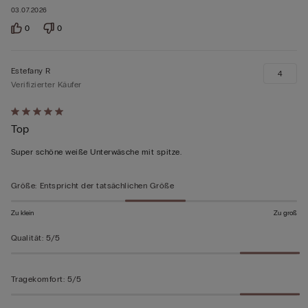
03.07.2026
0
0
Estefany R
4
Verifizierter Käufer
Mit
Top
5
von
Super schöne weiße Unterwäsche mit spitze.
5
bewertet
Größe
:
Entspricht der tatsächlichen Größe
Zu klein
Zu groß
Qualität
:
5/5
Tragekomfort
:
5/5