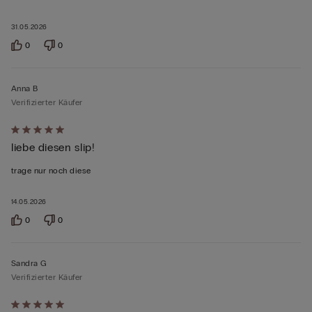
31.05.2026
0
0
Anna B
Verifizierter Käufer
Mit
liebe diesen slip!
5
von
trage nur noch diese
5
bewertet
14.05.2026
0
0
Sandra G
Verifizierter Käufer
Mit