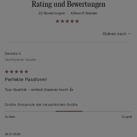
Rating und Bewertungen
22 Bewertungen
4,9
von 5 Sternen
Ordnen nach
Daniela S
Verifizierter Käufer
Mit
Perfekte Passform!
5
von
Top-Qualität – einfach Daumen hoch! 👍
5
bewertet
Größe
:
Entspricht der tatsächlichen Größe
Zu klein
Zu groß
29.07.2026