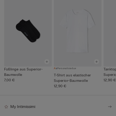
Personalisierbar
Füßlinge aus Superior-
Tanktop
Baumwolle
Superi
T-Shirt aus elastischer
7,00 €
12,90 
Superior-Baumwolle
12,90 €
My Intimissimi