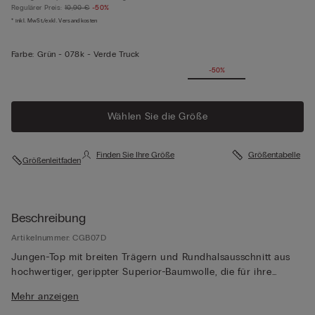
Regulärer Preis:
10,90 €
-50%
* inkl. MwSt./exkl. Versandkosten
Farbe:
Grün -
078k - Verde Truck
-50%
Wählen Sie die Größe
Finden Sie Ihre Größe
Größentabelle
Größenleitfaden
Beschreibung
Artikelnummer: CGB07D
Jungen-Top mit breiten Trägern und Rundhalsausschnitt aus
hochwertiger, gerippter Superior-Baumwolle, die für ihre
Weichheit, Beständigkeit und edle Qualität geschätzt wird.
Mehr anzeigen
Durch das schlichte Design eignet es sich perfekt als