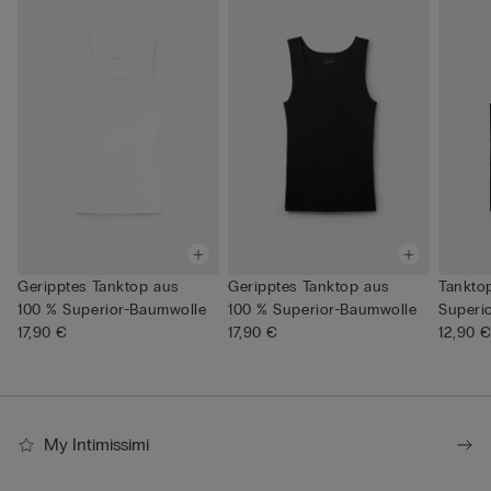
Geripptes Tanktop aus
Geripptes Tanktop aus
Tanktop
100 % Superior-Baumwolle
100 % Superior-Baumwolle
Superi
17,90 €
17,90 €
12,90 
My Intimissimi