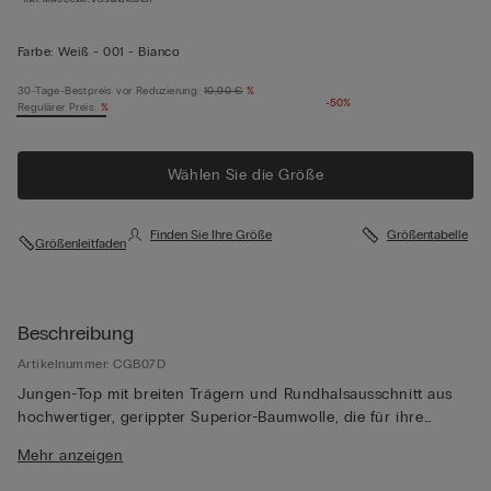
Farbe:
Weiß -
001 - Bianco
30-Tage-Bestpreis vor Reduzierung:
10,90 €
%
-50%
Regulärer Preis:
%
Wählen Sie die Größe
Finden Sie Ihre Größe
Größentabelle
Größenleitfaden
Beschreibung
Artikelnummer: CGB07D
Jungen-Top mit breiten Trägern und Rundhalsausschnitt aus
hochwertiger, gerippter Superior-Baumwolle, die für ihre
Weichheit, Beständigkeit und edle Qualität geschätzt wird.
Mehr anzeigen
Durch das schlichte Design eignet es sich perfekt als
Unterhemd wie auch als Oberbekleidung.