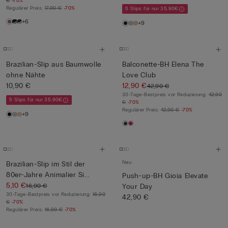
€
-70%
Regulärer Preis:
17,90 €
-70%
5 Slips für nur 35,90€
+6
+9
Brazilian-Slip aus Baumwolle
Balconette-BH Elena The
ohne Nähte
Love Club
10,90 €
12,90 €
42,90 €
30-Tage-Bestpreis vor Reduzierung:
42,90
5 Slips für nur 35,90€
€
-70%
Regulärer Preis:
42,90 €
-70%
+9
Neu
Brazilian-Slip im Stil der
80er-Jahre Animalier Si...
Push-up-BH Gioia Elevate
5,10 €
16,90 €
Your Day
30-Tage-Bestpreis vor Reduzierung:
16,90
42,90 €
€
-70%
Regulärer Preis:
16,90 €
-70%