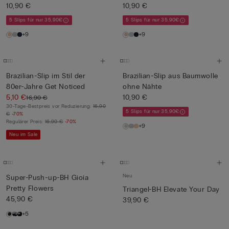
10,90 €
10,90 €
5 Slips für nur 35,90€
5 Slips für nur 35,90€
+9
+9
Brazilian-Slip im Stil der
Brazilian-Slip aus Baumwolle
80er-Jahre Get Noticed
ohne Nähte
5,10 €
10,90 €
16,90 €
30-Tage-Bestpreis vor Reduzierung:
16,90
5 Slips für nur 35,90€
€
-70%
Regulärer Preis:
16,90 €
-70%
+9
Neu im Sale
Neu
Super-Push-up-BH Gioia
Pretty Flowers
Triangel-BH Elevate Your Day
45,90 €
39,90 €
+5