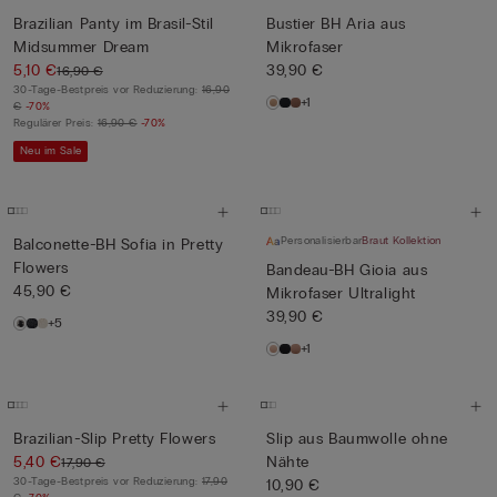
Brazilian Panty im Brasil-Stil
Bustier BH Aria aus
Midsummer Dream
Mikrofaser
5,10 €
39,90 €
16,90 €
30-Tage-Bestpreis vor Reduzierung:
16,90
+1
€
-70%
Regulärer Preis:
16,90 €
-70%
Neu im Sale
Personalisierbar
Braut Kollektion
Balconette-BH Sofia in Pretty
Flowers
Bandeau-BH Gioia aus
45,90 €
Mikrofaser Ultralight
39,90 €
+5
+1
Brazilian-Slip Pretty Flowers
Slip aus Baumwolle ohne
5,40 €
Nähte
17,90 €
30-Tage-Bestpreis vor Reduzierung:
17,90
10,90 €