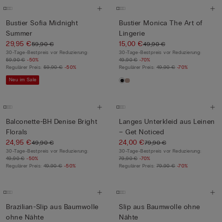
Bustier Sofia Midnight
Bustier Monica The Art of
Summer
Lingerie
29,95 €
15,00 €
59,90 €
49,90 €
30-Tage-Bestpreis vor Reduzierung:
30-Tage-Bestpreis vor Reduzierung:
59,90 €
-50%
49,90 €
-70%
Regulärer Preis:
59,90 €
-50%
Regulärer Preis:
49,90 €
-70%
Neu im Sale
Balconette-BH Denise Bright
Langes Unterkleid aus Leinen
Florals
– Get Noticed
24,95 €
24,00 €
49,90 €
79,90 €
30-Tage-Bestpreis vor Reduzierung:
30-Tage-Bestpreis vor Reduzierung:
49,90 €
-50%
79,90 €
-70%
Regulärer Preis:
49,90 €
-50%
Regulärer Preis:
79,90 €
-70%
Brazilian-Slip aus Baumwolle
Slip aus Baumwolle ohne
ohne Nähte
Nähte