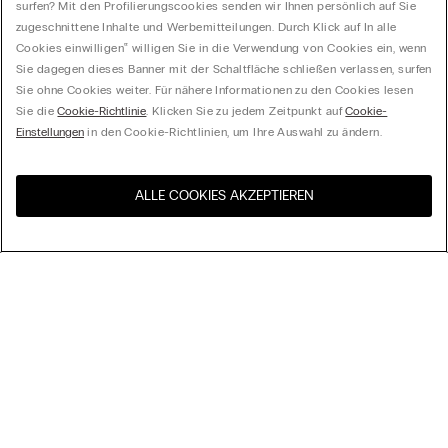
surfen? Mit den Profilierungscookies senden wir Ihnen persönlich auf Sie
zugeschnittene Inhalte und Werbemitteilungen. Durch Klick auf In alle
Cookies einwilligen‟ willigen Sie in die Verwendung von Cookies ein, wenn
Sie dagegen dieses Banner mit der Schaltfläche schließen verlassen, surfen
Sie ohne Cookies weiter. Für nähere Informationen zu den Cookies lesen
Sie die
Cookie-Richtlinie
. Klicken Sie zu jedem Zeitpunkt auf
Cookie-
Einstellungen
in den Cookie-Richtlinien, um Ihre Auswahl zu ändern.
ALLE COOKIES AKZEPTIEREN
Besuchen Sie den E-Shop
United States
Ihres Landes
Ordnen nach
Top Sellers
Höchster Preis
My Intimissimi
Niedrigster Preis
Neuheiten