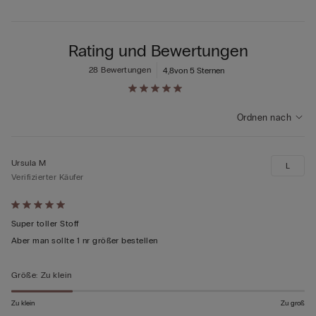
Rating und Bewertungen
28 Bewertungen
4,8
von 5 Sternen
Ordnen nach
Ursula M
L
Verifizierter Käufer
Mit
5
Super toller Stoff
von
Aber man sollte 1 nr größer bestellen
5
bewertet
Größe
:
Zu klein
Zu klein
Zu groß