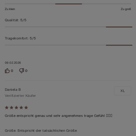
Zu klein
Zu groß
Qualität
:
5/5
Tragekomfort
:
5/5
09.02.2026
0
0
Daniela B
XL
Verifizierter Käufer
Mit
5
Größe entspricht genau und sehr angenehmes trage Gefühl 👍🏻😀
von
5
Größe
:
Entspricht der tatsächlichen Größe