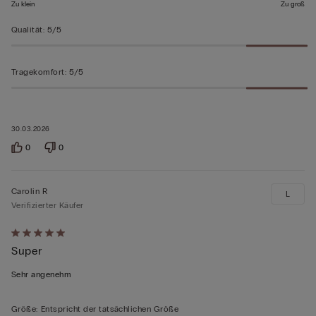
Zu klein
Zu groß
Qualität
:
5/5
Tragekomfort
:
5/5
30.03.2026
0
0
Carolin R
L
Verifizierter Käufer
Mit
Super
5
von
Sehr angenehm
5
bewertet
Größe
:
Entspricht der tatsächlichen Größe