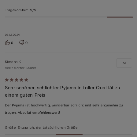
Tragekomfort
:
5/5
08.12.2024
0
0
Simone K
M
Verifizierter Käufer
Mit
Sehr schöner, schlichter Pyjama in toller Qualität zu
5
einem guten Preis
von
5
Der Pyjama ist hochwertig, wunderbar schlicht und sehr angenehm zu
bewertet
tragen. Absolut empfehlenswert!
Größe
:
Entspricht der tatsächlichen Größe