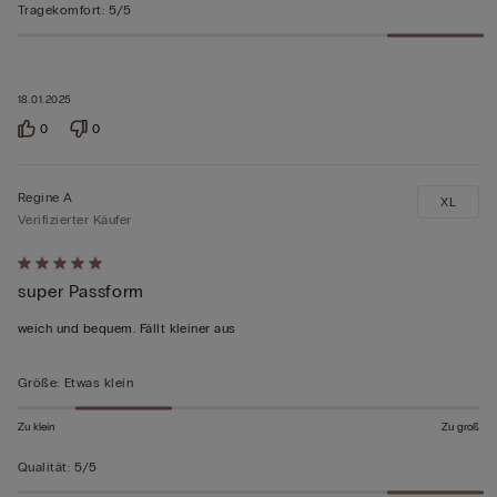
Tragekomfort
:
5/5
18.01.2025
0
0
Regine A
XL
Verifizierter Käufer
Mit
super Passform
5
von
weich und bequem. Fällt kleiner aus
5
bewertet
Größe
:
Etwas klein
Zu klein
Zu groß
Qualität
:
5/5