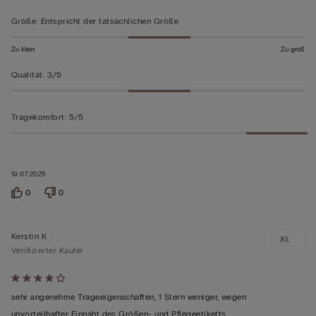
Größe
:
Entspricht der tatsächlichen Größe
Zu klein
Zu groß
Qualität
:
3/5
Tragekomfort
:
5/5
19.07.2025
0
0
Kerstin K
XL
Verifizierter Käufer
Mit
4
sehr angenehme Trageeigenschaften, 1 Stern weniger, wegen
von
unvorteilhafter Einnaht des Größen- und Pflegeetiketts