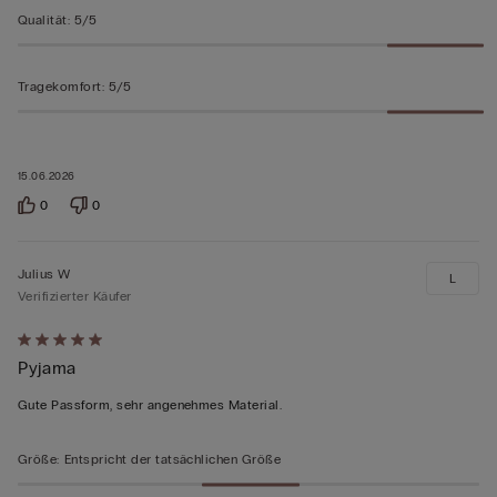
Qualität
:
5/5
Tragekomfort
:
5/5
15.06.2026
0
0
Julius W
L
Verifizierter Käufer
Mit
Pyjama
5
von
Gute Passform, sehr angenehmes Material.
5
bewertet
Größe
:
Entspricht der tatsächlichen Größe