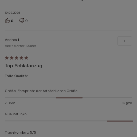
5
10.02.2025
bewertet
0
0
Andrea L
L
Verifizierter Käufer
Mit
Top Schlafanzug
5
von
Tolle Qualität
5
bewertet
Größe
:
Entspricht der tatsächlichen Größe
Zu klein
Zu groß
Qualität
:
5/5
Tragekomfort
:
5/5