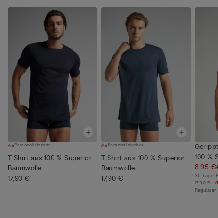
Personalisierbar
Personalisierbar
Geripp
100 % 
T-Shirt aus 100 % Superior-
T-Shirt aus 100 % Superior-
8,95 €
Baumwolle
Baumwolle
30-Tage-B
17,90 €
17,90 €
17,90 €
-
Regulärer 