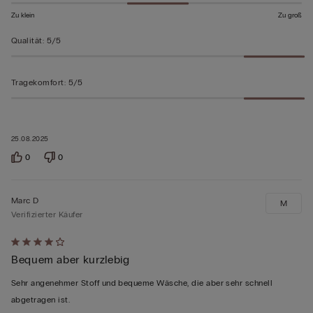
bewertet
Zu klein
Zu groß
Qualität
:
5/5
Tragekomfort
:
5/5
25.08.2025
0
0
Marc D
M
Verifizierter Käufer
Mit
Bequem aber kurzlebig
4
von
Sehr angenehmer Stoff und bequeme Wäsche, die aber sehr schnell
5
abgetragen ist.
bewertet