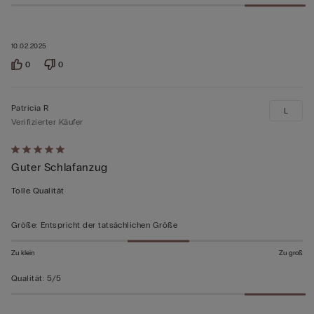
10.02.2025
0
0
Patricia R
L
Verifizierter Käufer
Mit
Guter Schlafanzug
5
von
Tolle Qualität
5
bewertet
Größe
:
Entspricht der tatsächlichen Größe
Zu klein
Zu groß
Qualität
:
5/5