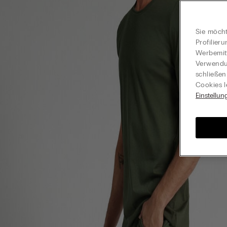
Sie möcht
Profilier
Werbemitt
Verwendun
schließen
Cookies l
Einstellun