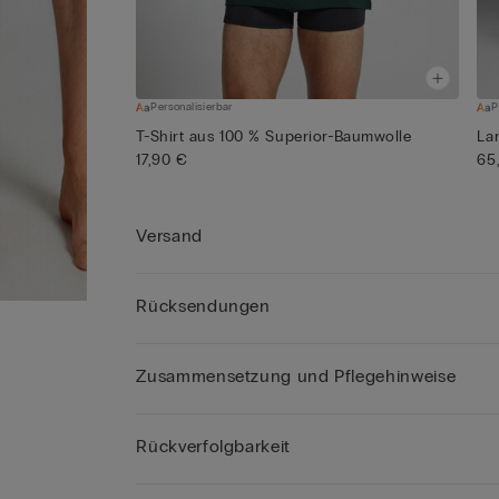
Personalisierbar
P
T-Shirt aus 100 % Superior-Baumwolle
La
17,90 €
65
Versand
Rücksendungen
Zusammensetzung und Pflegehinweise
Rückverfolgbarkeit