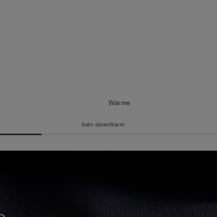
Wärme
Sehr dünn
Warm
e