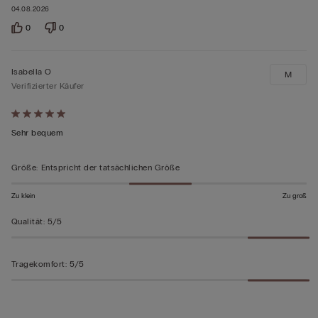
04.08.2026
0
0
Isabella O
M
Verifizierter Käufer
Mit
5
Sehr bequem
von
5
Größe
:
Entspricht der tatsächlichen Größe
bewertet
Zu klein
Zu groß
Qualität
:
5/5
Tragekomfort
:
5/5