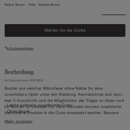
Farbe:
Braun -
705j - Mokka Braun
Wählen Sie die Größe
Größenleitfaden
Beschreibung
Artikelnummer: RSP54H
Bustier aus weicher Mikrofaser ohne Nähte für eine
unsichtbare Optik unter der Kleidung. Kennzeichnet sich durch
den V-Ausschnitt und die Möglichkeit, die Träger zu lösen und
• Leicht wattierte vorgeformte Cups
im Rücken zu kreuzen. Für mehr Volumen können zusätzliche
• Ohne Bügel
gepolsterte Einsätze in die Cups eingesetzt werden. Bequem
• Elastische und vollständig verstellbare Träger•
und komfortabel, stützt die Brust, ohne sie einzuengen.
Mehr anzeigen
Häkchenverschluss auf der Rückseite
• Abgerundete Brustoptik