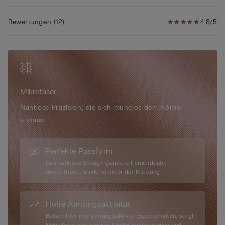
• Das Model ist 175 cm groß und trägt Größe S
Bewertungen
(
12
)
4,8/5
Mikrofaser
Nahtlose Präzision, die sich mühelos dem Körper
anpasst.
Perfekte Passform
Das nahtlose Design garantiert eine ideale,
unsichtbare Passform unter der Kleidung.
Hohe Atmungsaktivität
Bekannt für ihre atmungsaktiven Eigenschaften, sorgt