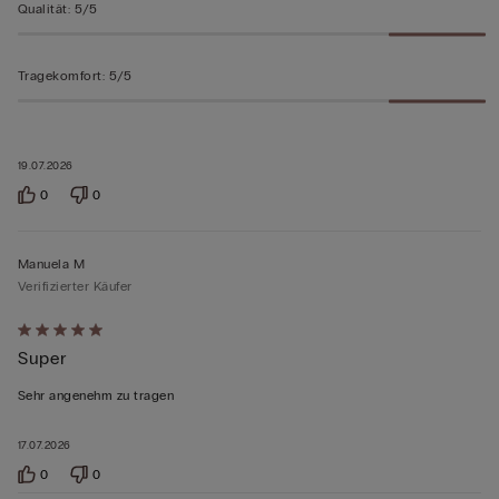
Qualität
:
5/5
Tragekomfort
:
5/5
19.07.2026
0
0
Manuela M
Verifizierter Käufer
Mit
Super
5
von
Sehr angenehm zu tragen
5
bewertet
17.07.2026
0
0