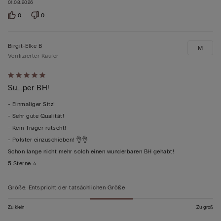
01.08.2026
0
0
Birgit-Elke B
M
Verifizierter Käufer
Mit
Su….per BH!
5
von
- Einmaliger Sitz!
5
- Sehr gute Qualität!
bewertet
- Kein Träger rutscht!
- Polster einzuschieben! 👌👌
Schon lange nicht mehr solch einen wunderbaren BH gehabt!
5 Sterne ⭐️
Größe
:
Entspricht der tatsächlichen Größe
Zu klein
Zu groß