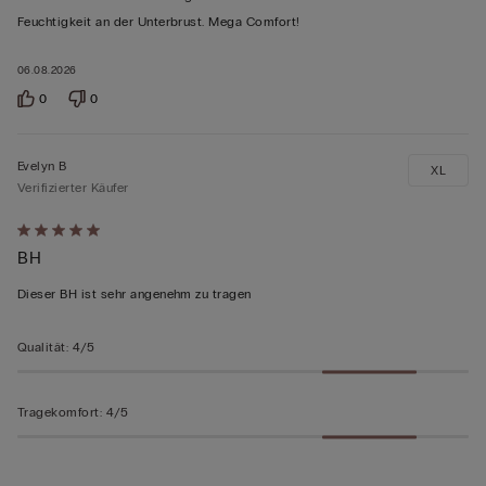
5
Feuchtigkeit an der Unterbrust. Mega Comfort!
bewertet
06.08.2026
0
0
Evelyn B
XL
Verifizierter Käufer
Mit
BH
5
von
Dieser BH ist sehr angenehm zu tragen
5
bewertet
Qualität
:
4/5
Tragekomfort
:
4/5