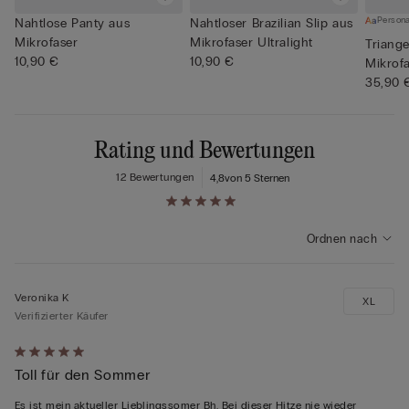
Persona
Nahtlose Panty aus
Nahtloser Brazilian Slip aus
Mikrofaser
Mikrofaser Ultralight
Triange
10,90 €
10,90 €
Mikrofa
35,90 
Rating und Bewertungen
12 Bewertungen
4,8
von 5 Sternen
Ordnen nach
Veronika K
XL
Verifizierter Käufer
Mit
Toll für den Sommer
5
von
Es ist mein aktueller Lieblingssomer Bh. Bei dieser Hitze nie wieder