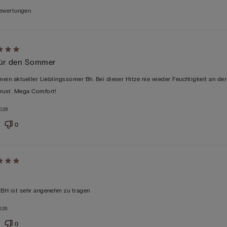
Bewertungen
 für den Sommer
 mein aktueller Lieblingssomer Bh. Bei dieser Hitze nie wieder Feuchtigkeit an der
rust. Mega Comfort!
tet
2026
0
 BH ist sehr angenehm zu tragen
026
tet
0