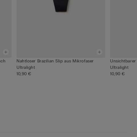
uch
Nahtloser Brazilian Slip aus Mikrofaser
Unsichtbarer
Ultralight
Ultralight
10,90 €
10,90 €