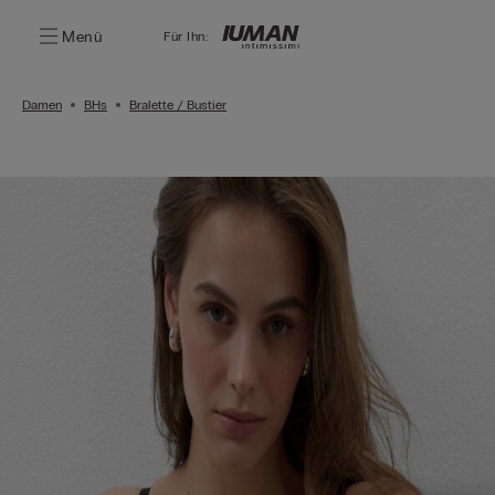
Menü
Für Ihn:
Damen
BHs
Bralette / Bustier