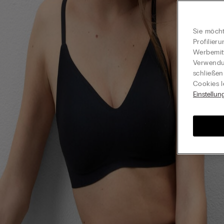
Sie möcht
Profilier
Werbemitt
Verwendun
schließen
Cookies l
Einstellun