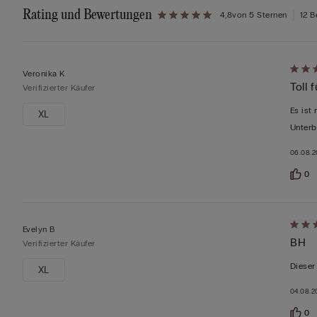
Rating und Bewertungen
4,8
von 5 Sternen
12 
Mit
Veronika K
Toll
5
Verifizierter Käufer
von
Es ist
XL
5
Unterb
bewer
06.08.
0
Mit
Evelyn B
BH
5
Verifizierter Käufer
von
Dieser
XL
5
04.08.2
bewer
0