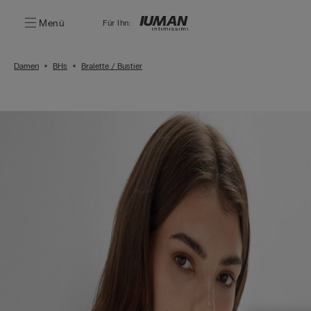
Menü
Für Ihn:
Damen
BHs
Bralette / Bustier