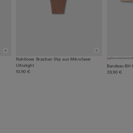
Personalisierbar
Nahtloser Brazilian Slip aus Mikrofaser
Ultralight
Bandeau-BH G
10,90 €
39,90 €