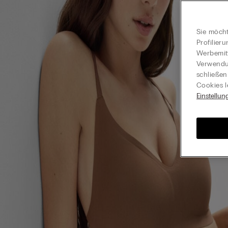
Sie möcht
Profilier
Werbemitt
Verwendun
schließen
Cookies l
Einstellun