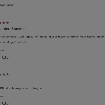
Bewertungen
 für den Sommer
 mein aktueller Lieblingssomer Bh. Bei dieser Hitze nie wieder Feuchtigkeit an der
rust. Mega Comfort!
tet
2026
0
 BH ist sehr angenehm zu tragen
026
tet
0