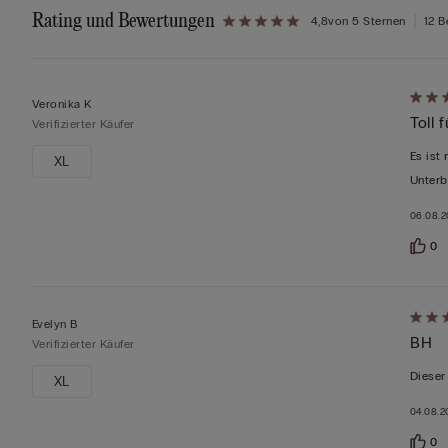
Rating und Bewertungen
4,8
von 5 Sternen
12 
Mit
Veronika K
Toll
5
Verifizierter Käufer
von
Es ist
XL
5
Unterb
bewer
06.08.
0
Mit
Evelyn B
BH
5
Verifizierter Käufer
von
Dieser
XL
5
04.08.2
bewer
0