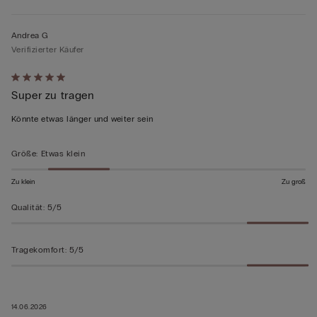
Andrea G
Verifizierter Käufer
Mit
Super zu tragen
5
von
Könnte etwas länger und weiter sein
5
bewertet
Größe
:
Etwas klein
Zu klein
Zu groß
Qualität
:
5/5
Tragekomfort
:
5/5
14.06.2026