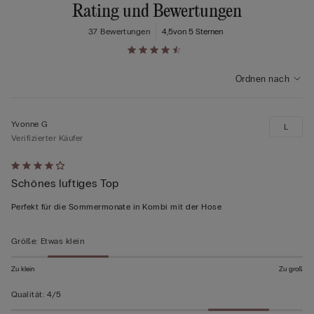
Rating und Bewertungen
37 Bewertungen
4,5
von 5 Sternen
Ordnen nach
Yvonne G
L
Verifizierter Käufer
Mit
Schönes luftiges Top
4
von
Perfekt für die Sommermonate in Kombi mit der Hose
5
bewertet
Größe
:
Etwas klein
Zu klein
Zu groß
Qualität
:
4/5