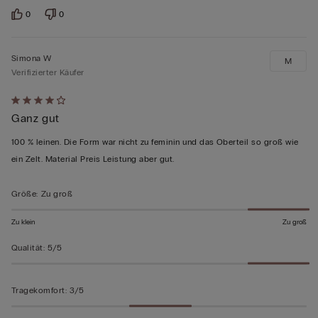
0
0
Simona W
M
Verifizierter Käufer
Mit
Ganz gut
4
von
100 % leinen. Die Form war nicht zu feminin und das Oberteil so groß wie
5
ein Zelt. Material Preis Leistung aber gut.
bewertet
Größe
:
Zu groß
Zu klein
Zu groß
Qualität
:
5/5
Tragekomfort
:
3/5