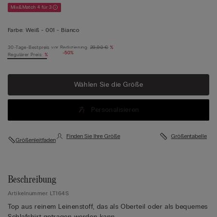
Mix&Match 4 für 3
Farbe:
Weiß -
001 - Bianco
30-Tage-Bestpreis vor Reduzierung:
29,90 €
%
-50%
Regulärer Preis:
%
Wählen Sie die Größe
Personalisieren
Finden Sie Ihre Größe
Größentabelle
Größenleitfaden
Beschreibung
Artikelnummer: LT164S
Top aus reinem Leinenstoff, das als Oberteil oder als bequemes
Schlafshirt getragen werden kann.