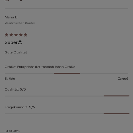
Maria B
Verifizierter Käufer
Mit
Super😍
5
von
Gute Qualität
5
bewertet
Größe
:
Entspricht der tatsächlichen Größe
Zu klein
Zu groß
Qualität
:
5/5
Tragekomfort
:
5/5
04.01.2026