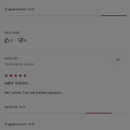
Tragekomfort
:
5/5
29.07.2026
0
0
Karin W
M
Verifizierter Käufer
Mit
sehr schön …
5
von
Der Leinen Top hat perfekt gepasst….
5
bewertet
Qualität
:
4/5
Tragekomfort
:
5/5