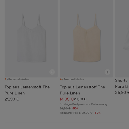
Personalisierbar
Personalisierbar
Shorts 
Pure L
Top aus Leinenstoff The
Top aus Leinenstoff The
35,90 
Pure Linen
Pure Linen
29,90 €
14,95 €
29,90 €
30-Tage-Bestpreis vor Reduzierung:
29,90 €
-50%
Regulärer Preis:
29,90 €
-50%