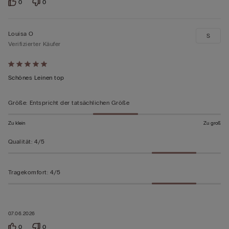
0
0
Louisa O
S
Verifizierter Käufer
Mit
5
Schönes Leinen top
von
5
Größe
:
Entspricht der tatsächlichen Größe
bewertet
Zu klein
Zu groß
Qualität
:
4/5
Tragekomfort
:
4/5
07.06.2026
0
0