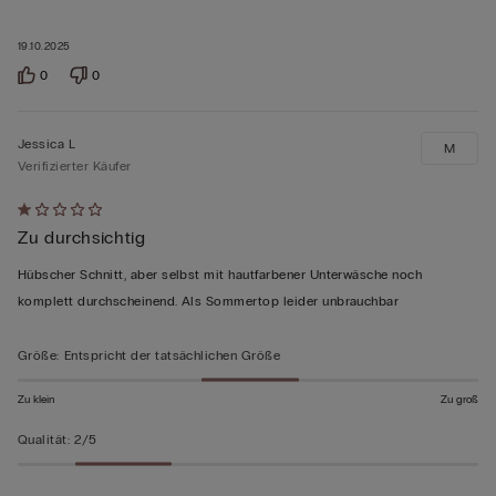
19.10.2025
0
0
Jessica L
M
Verifizierter Käufer
Mit
Zu durchsichtig
1
von
Hübscher Schnitt, aber selbst mit hautfarbener Unterwäsche noch
5
komplett durchscheinend. Als Sommertop leider unbrauchbar
bewertet
Größe
:
Entspricht der tatsächlichen Größe
Zu klein
Zu groß
Qualität
:
2/5