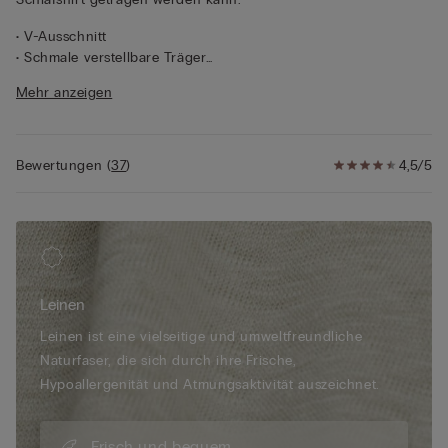
• V-Ausschnitt
• Schmale verstellbare Träger
• 100 % Leinen
Mehr anzeigen
• Normale Passform
• Das Model ist 175 cm groß und trägt Größe S
Bewertungen
(
37
)
4,5/5
Leinen
Leinen ist eine vielseitige und umweltfreundliche
Naturfaser, die sich durch ihre Frische,
Hypoallergenität und Atmungsaktivität auszeichnet.
Frisch und bequem