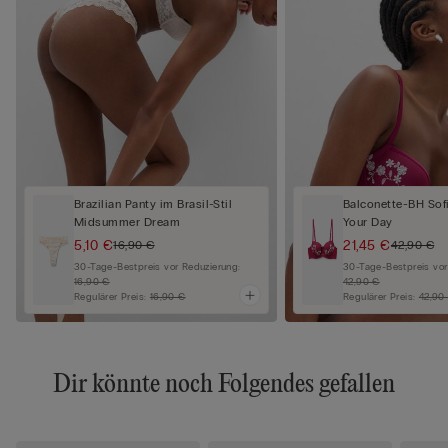
Brazilian Panty im Brasil-Stil
Balconette-BH Sof
Midsummer Dream
Your Day
5,10 €
21,45 €
16,90 €
42,90 €
30-Tage-Bestpreis vor Reduzierung:
30-Tage-Bestpreis vor
16,90 €
42,90 €
Regulärer Preis:
16,90 €
Regulärer Preis:
42,90
Dir könnte noch Folgendes gefallen