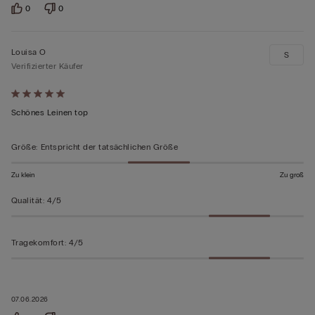
0
0
Louisa O
S
Verifizierter Käufer
Mit
5
Schönes Leinen top
von
5
Größe
:
Entspricht der tatsächlichen Größe
bewertet
Zu klein
Zu groß
Qualität
:
4/5
Tragekomfort
:
4/5
07.06.2026