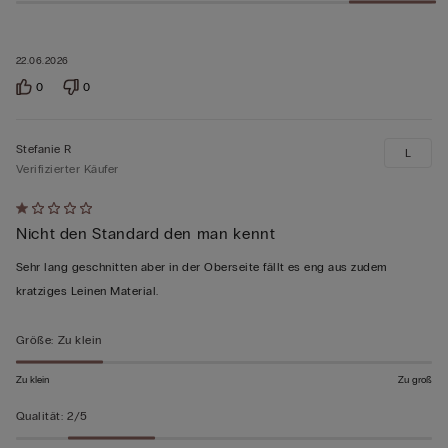
22.06.2026
0
0
Stefanie R
L
Verifizierter Käufer
Mit
Nicht den Standard den man kennt
1
von
Sehr lang geschnitten aber in der Oberseite fällt es eng aus zudem
5
kratziges Leinen Material.
bewertet
Größe
:
Zu klein
Zu klein
Zu groß
Qualität
:
2/5