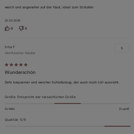
von
weich und angenehm auf der Haut, ideal zum Schlafen
5
bewertet
20.02.2026
0
0
Irina F
S
Verifizierter Käufer
Mit
Wunderschön
5
von
Sehr bequemer und weicher Schlafanzug, der auch noch toll aussieht.
5
bewertet
Größe
:
Entspricht der tatsächlichen Größe
Zu klein
Zu groß
Qualität
:
5/5