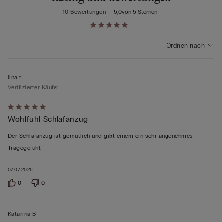
10 Bewertungen
5,0
von 5 Sternen
Ordnen nach
lina t
Verifizierter Käufer
Mit
Wohlfühl Schlafanzug
5
von
Der Schlafanzug ist gemütlich und gibt einem ein sehr angenehmes
5
Tragegefühl.
bewertet
07.07.2026
0
0
Katarina B