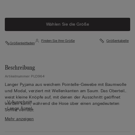
Wählen Sie die Größe
Finden Sie Ihre Größe
Größentabelle
Größenleitfaden
Beschreibung
Artikelnummer: PLD964
Langer Pyjama aus weichem Pointelle-Gewebe mit Baumwolle
und Modal, verziert mit Wellenkanten am Saum. Das Oberteil
weist kleine Knöpfe auf, mit denen der Ausschnitt geöffnet
• V-Ausschnitt
werden kann, während die Hose über einen angedeuteten
• Lange Ärmel
Schlitz verfügt.
• Palazzohose
Mehr anzeigen
• Normale Passform
• Das Model ist 1,75 m groß und trägt Größe S