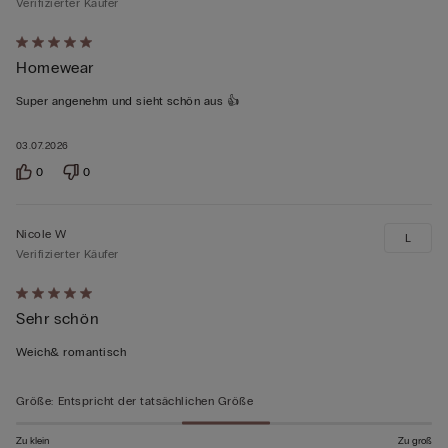
Verifizierter Käufer
Mit
Homewear
5
von
Super angenehm und sieht schön aus 👍
5
bewertet
03.07.2026
0
0
Nicole W
L
Verifizierter Käufer
Mit
Sehr schön
5
von
Weich& romantisch
5
bewertet
Größe
:
Entspricht der tatsächlichen Größe
Zu klein
Zu groß