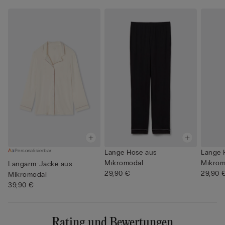
Personalisierbar
Lange Hose aus
Lange 
Mikromodal
Mikrom
Langarm-Jacke aus
29,90 €
29,90 
Mikromodal
39,90 €
Rating und Bewertungen