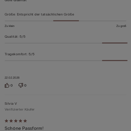
Größe
:
Entspricht der tatsächlichen Größe
Zu klein
Zu groß
Qualität
:
5/5
Tragekomfort
:
5/5
22.02.2026
0
0
Silvia V
Verifizierter Käufer
Mit
Schöne Passform!
5