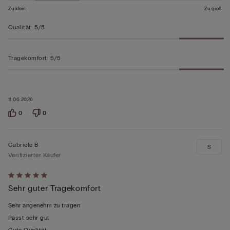
Zu klein
Zu groß
Qualität
:
5/5
Tragekomfort
:
5/5
11.06.2026
0
0
Gabriele B
S
Verifizierter Käufer
Mit
Sehr guter Tragekomfort
5
von
Sehr angenehm zu tragen
5
Passt sehr gut
bewertet
Gute Qualität