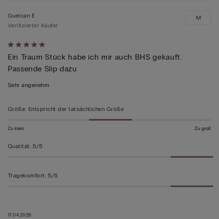
Guelcan E
M
Verifizierter Käufer
Mit
Ein Traum Stück habe ich mir auch BHS gekauft.
5
Passende Slip dazu
von
5
Sehr angenehm
bewertet
Größe
:
Entspricht der tatsächlichen Größe
Zu klein
Zu groß
Qualität
:
5/5
Tragekomfort
:
5/5
17.04.2026