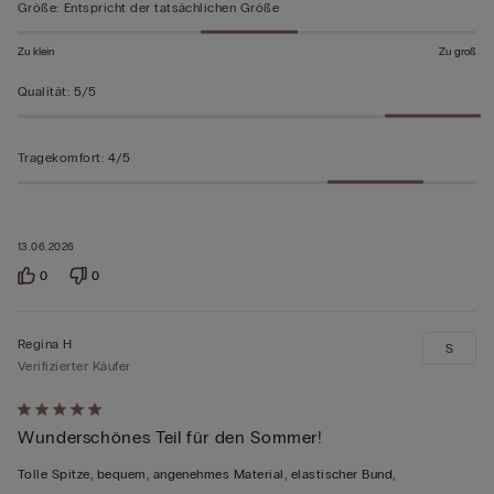
5
Größe
:
Entspricht der tatsächlichen Größe
bewertet
Zu klein
Zu groß
Qualität
:
5/5
Tragekomfort
:
4/5
13.06.2026
0
0
Regina H
S
Verifizierter Käufer
Mit
Wunderschönes Teil für den Sommer!
5
von
Tolle Spitze, bequem, angenehmes Material, elastischer Bund,
5