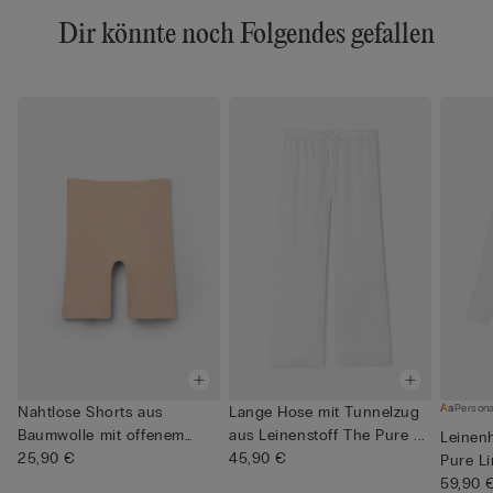
Dir könnte noch Folgendes gefallen
Persona
Nahtlose Shorts aus
Lange Hose mit Tunnelzug
Baumwolle mit offenem
aus Leinenstoff The Pure ...
Leinen
Saum
25,90 €
45,90 €
Pure L
59,90 