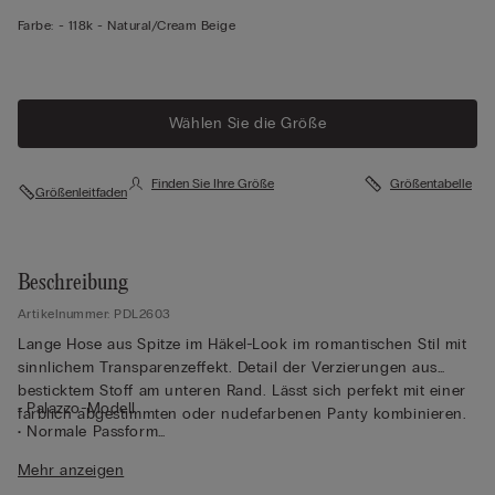
Farbe:
-
118k - Natural/cream Beige
Wählen Sie die Größe
Finden Sie Ihre Größe
Größentabelle
Größenleitfaden
Beschreibung
Artikelnummer: PDL2603
Lange Hose aus Spitze im Häkel-Look im romantischen Stil mit
sinnlichem Transparenzeffekt. Detail der Verzierungen aus
besticktem Stoff am unteren Rand. Lässt sich perfekt mit einer
• Palazzo-Modell
farblich abgestimmten oder nudefarbenen Panty kombinieren.
• Normale Passform
• Das Model ist 175 cm groß und trägt Größe S
Mehr anzeigen