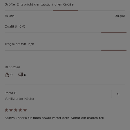
Größe
:
Entspricht der tatsächlichen Größe
Zu klein
Zu groß
Qualität
:
5/5
Tragekomfort
:
5/5
20.06.2026
0
0
Petra S
S
Verifizierter Käufer
Mit
5
Spitze könnte für mich etwas zarter sein. Sonst ein cooles teil
von