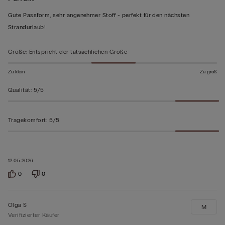
von
Gute Passform, sehr angenehmer Stoff - perfekt für den nächsten
5
Strandurlaub!
bewertet
Größe
:
Entspricht der tatsächlichen Größe
Zu klein
Zu groß
Qualität
:
5/5
Tragekomfort
:
5/5
12.05.2026
0
0
Olga S
M
Verifizierter Käufer