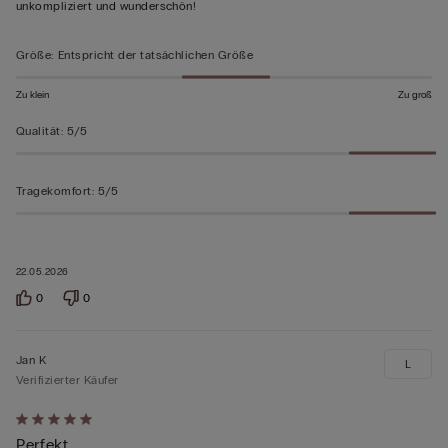
unkompliziert und wunderschön!
bewertet
Größe
:
Entspricht der tatsächlichen Größe
Zu klein
Zu groß
Qualität
:
5/5
Tragekomfort
:
5/5
22.05.2026
0
0
Jan K
L
Verifizierter Käufer
Mit
Perfekt
5