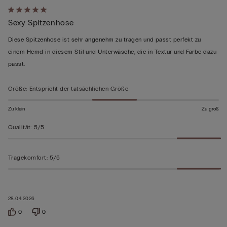
Mit
Sexy Spitzenhose
5
von
Diese Spitzenhose ist sehr angenehm zu tragen und passt perfekt zu
5
einem Hemd in diesem Stil und Unterwäsche, die in Textur und Farbe dazu
bewertet
passt.
Größe
:
Entspricht der tatsächlichen Größe
Zu klein
Zu groß
Qualität
:
5/5
Tragekomfort
:
5/5
28.04.2026
0
0