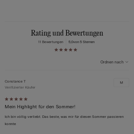
Rating und Bewertungen
11 Bewertungen
5,0
von 5 Sternen
Ordnen nach
Constance T
M
Verifizierter Käufer
Mit
Mein Highlight für den Sommer!
5
von
Ich bin völlig verliebt. Das beste, was mir für diesen Sommer passieren
5
konnte
bewertet