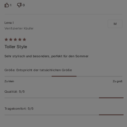
1
0
Lena I
M
Verifizierter Käufer
Mit
Toller Style
5
von
Sehr stylisch und besonders, perfekt für den Sommer
5
bewertet
Größe
:
Entspricht der tatsächlichen Größe
Zu klein
Zu groß
Qualität
:
5/5
Tragekomfort
:
5/5