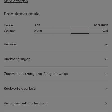
Mehr anzeigen
• Das Model ist 185 cm groß und trägt Größe L
Produktmerkmale
Dick
Sehr dünn
Dicke
Warm
Kühl
Wärme
Versand
Rücksendungen
Zusammensetzung und Pflegehinweise
Rückverfolgbarkeit
Verfügbarkeit im Geschäft