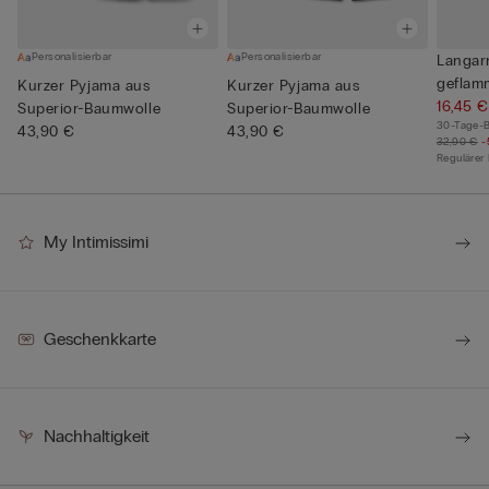
Personalisierbar
Personalisierbar
Langar
geflam
Kurzer Pyjama aus
Kurzer Pyjama aus
16,45 €
Superior-Baumwolle
Superior-Baumwolle
30-Tage-B
43,90 €
43,90 €
32,90 €
-
Regulärer 
My Intimissimi
Geschenkkarte
Nachhaltigkeit