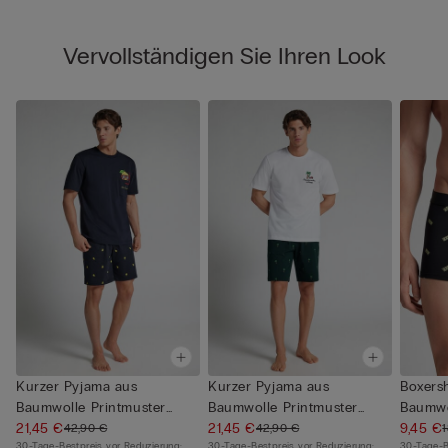
Vervollständigen Sie Ihren Look
Kurzer Pyjama aus
Kurzer Pyjama aus
Boxersh
Baumwolle Printmuster
Baumwolle Printmuster
Baumwo
Sub-Lime
21,45 €
Palmen
21,45 €
Gel...
9,45 €
42,90 €
42,90 €
30-Tage-Bestpreis vor Reduzierung:
30-Tage-Bestpreis vor Reduzierung:
30-Tage-B