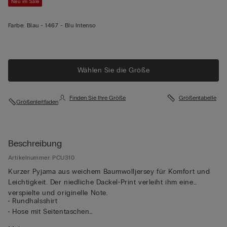
Neu im Sale
Farbe:
Blau -
1467 - Blu Intenso
Wählen Sie die Größe
Finden Sie Ihre Größe
Größentabelle
Größenleitfaden
Beschreibung
Artikelnummer: PCU310
Kurzer Pyjama aus weichem Baumwolljersey für Komfort und
Leichtigkeit. Der niedliche Dackel-Print verleiht ihm eine
verspielte und originelle Note.
• Rundhalsshirt
• Hose mit Seitentaschen
• Normale Passform